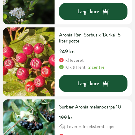
Læg i kurv
Aronia Røn, Sorbus x 'Burka', 5
liter potte
249 kr.
Få leveret
Klik & Hent
i
2 centre
Læg i kurv
Surbær Aronia melanocarpa 10
199 kr.
Leveres fra eksternt lager