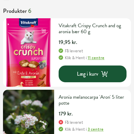
Produkter
6
Vitakraft Crispy Crunch and og
aronia bær 60 g
19,95 kr.
Få leveret
Klik & Hent
i
11 centre
Læg i kurv
Aronia melanocarpa 'Aron' 5 liter
potte
179 kr.
Få leveret
Klik & Hent
i
3 centre