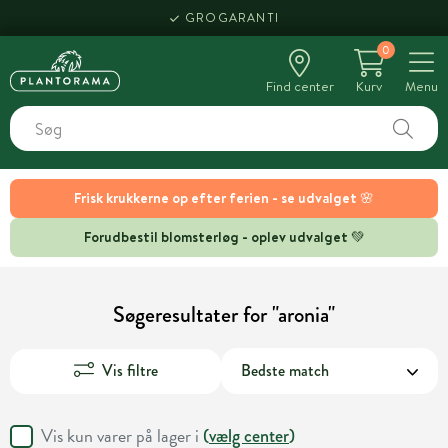
GROGARANTI
0
Find center
Kurv
Menu
Frisk krukkerne op efter ferien - se udvalget 🌸
Forudbestil blomsterløg - oplev udvalget 💚
Søgeresultater for "aronia"
Vis filtre
Vis kun varer på lager i
(
vælg center
)