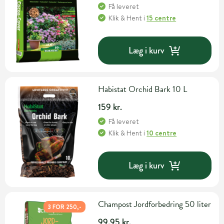
Få leveret
Klik & Hent
i
15 centre
Læg i kurv
Habistat Orchid Bark 10 L
159 kr.
Få leveret
Klik & Hent
i
10 centre
Læg i kurv
Champost Jordforbedring 50 liter
3 FOR 250,-
99,95 kr.