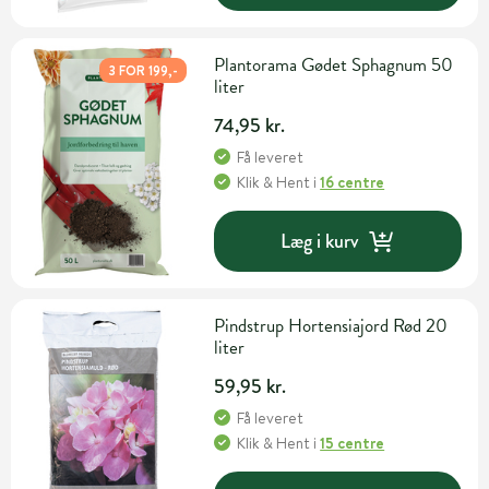
Plantorama Gødet Sphagnum 50
3 FOR 199,-
liter
74,95 kr.
Få leveret
Klik & Hent
i
16 centre
Læg i kurv
Pindstrup Hortensiajord Rød 20
liter
59,95 kr.
Få leveret
Klik & Hent
i
15 centre