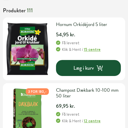
Produkter
111
Hornum Orkidéjord 5 liter
54,95 kr.
Få leveret
Klik & Hent
i
15 centre
Læg i kurv
Champost Dækbark 10-100 mm
3 FOR 180,-
50 liter
69,95 kr.
Få leveret
Klik & Hent
i
12 centre