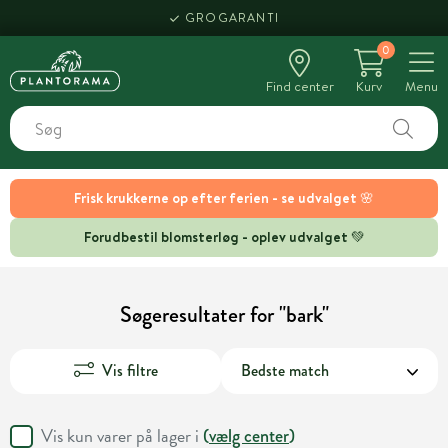
HENT SAMME DAG
GROGARANTI
0
Find center
Kurv
Menu
Frisk krukkerne op efter ferien - se udvalget 🌸
Forudbestil blomsterløg - oplev udvalget 💚
Søgeresultater for "bark"
Vis filtre
Vis kun varer på lager i
(
vælg center
)