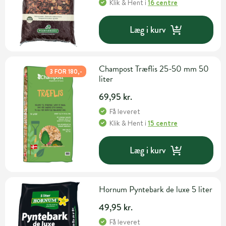
Klik & Hent
i
16 centre
Læg i kurv
Champost Træflis 25-50 mm 50
3 FOR 180,-
liter
69,95 kr.
Få leveret
Klik & Hent
i
15 centre
Læg i kurv
Hornum Pyntebark de luxe 5 liter
49,95 kr.
Få leveret