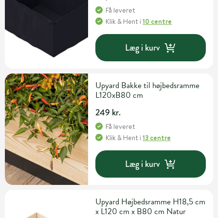
Få leveret
Klik & Hent
i
10 centre
Læg i kurv
Upyard Bakke til højbedsramme
L120xB80 cm
249 kr.
Få leveret
Klik & Hent
i
13 centre
Læg i kurv
Upyard Højbedsramme H18,5 cm
x L120 cm x B80 cm Natur