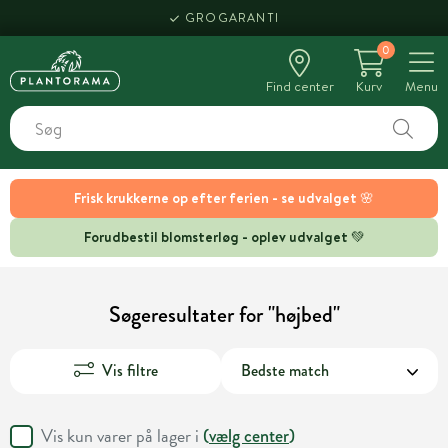
GROGARANTI
0
Find center
Kurv
Menu
Frisk krukkerne op efter ferien - se udvalget 🌸
Forudbestil blomsterløg - oplev udvalget 💚
Søgeresultater for "højbed"
Vis filtre
Vis kun varer på lager i
(
vælg center
)