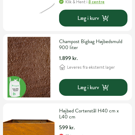
Klik & Hent
i
8 centre
Læg i kurv
Champost Bigbag Højbedsmuld
900 liter
1.899 kr.
Leveres fra eksternt lager
Læg i kurv
Højbed Cortenstål H40 cm x
L40 cm
599 kr.