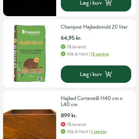
Læg i kurv
Champost Højbedsmuld 20 liter
64,95 kr.
Få leveret
Klik & Hent
i
13 centre
Læg i kurv
Højbed Cortenstål H40 cm x
L40 cm
899 kr.
Få leveret
Klik & Hent
i
1 center