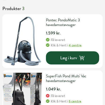
Produkter
3
Pontec PondoMatic 3
havedamsstøvsuger
1.599 kr.
Få leveret
Klik & Hent
i
4 centre
Læg i kurv
SuperFish Pond Multi Vac
havedamsstøvsuger
1.049 kr.
Få leveret
Klik & Hent
i
6 centre