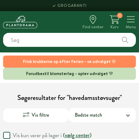
GROGARANTI
0
Find center
Kurv
Menu
Frisk krukkerne op efter ferien - se udvalget 🌸
Forudbestil blomsterløg - oplev udvalget 💚
Søgeresultater for "havedamsstøvsuger"
Vis filtre
Vis kun varer på lager i
(
vælg center
)