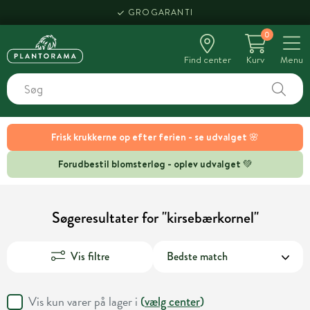
GROGARANTI
0
Find center
Kurv
Menu
Frisk krukkerne op efter ferien - se udvalget 🌸
Forudbestil blomsterløg - oplev udvalget 💚
Søgeresultater for "kirsebærkornel"
Vis filtre
Vis kun varer på lager i
(
vælg center
)