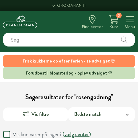
GROGARANTI
0
Find center
Kurv
Menu
Frisk krukkerne op efter ferien - se udvalget 🌸
Forudbestil blomsterløg - oplev udvalget 💚
Søgeresultater for "rosengødning"
Vis filtre
Vis kun varer på lager i
(
vælg center
)