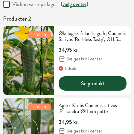
Vis kun varer på lager i
(
vælg center
)
Produkter
2
Økologisk frilandsagurk, Cucumis
3 FOR 90,-
Sativus 'Burbless Tasty', Ø11,5
potte
34,95 kr.
Sælges kun i center
Udsolgt
Se produkt
Agurk Krebs Cucumis sativus
3 FOR 90,-
'Passandra' Ø11 cm potte
34,95 kr.
Sælges kun i center