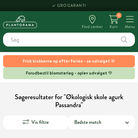
GROGARANTI
0
Find center
Kurv
Menu
Frisk krukkerne op efter ferien - se udvalget 🌸
Forudbestil blomsterløg - oplev udvalget 💚
Søgeresultater for "Økologisk skole agurk
Passandra"
Vis filtre