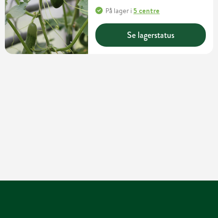
På lager
i
5 centre
Se lagerstatus