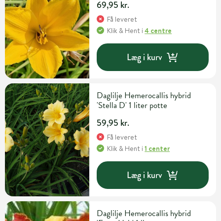
69,95 kr.
Få leveret
Klik & Hent
i
4 centre
Læg i kurv
Daglilje Hemerocallis hybrid
'Stella D' 1 liter potte
59,95 kr.
Få leveret
Klik & Hent
i
1 center
Læg i kurv
Daglilje Hemerocallis hybrid