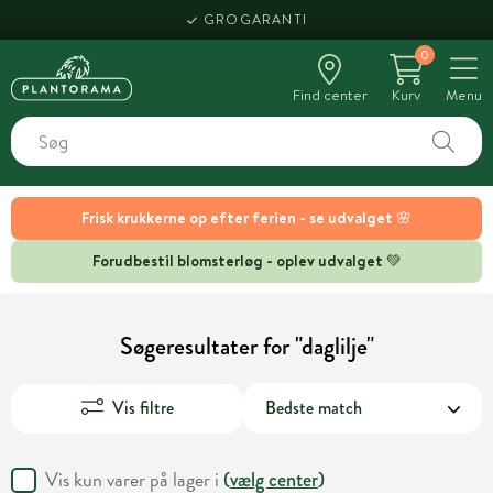
GROGARANTI
0
Find center
Kurv
Menu
Frisk krukkerne op efter ferien - se udvalget 🌸
Forudbestil blomsterløg - oplev udvalget 💚
Søgeresultater for "daglilje"
Vis filtre
Vis kun varer på lager i
(
vælg center
)