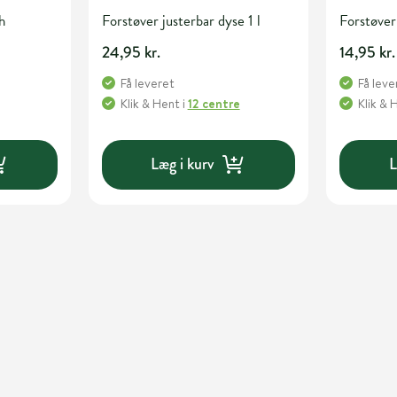
h
Forstøver justerbar dyse 1 l
Forstøver
24,95 kr.
14,95 kr.
Få leveret
Få leve
Klik & Hent
i
12 centre
Klik & 
Læg i kurv
L