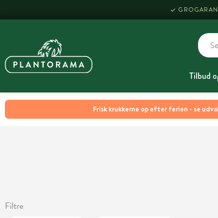
GROGARAN
Tilbud o
Frisk krukkerne op efter ferien - se udva
Filtre