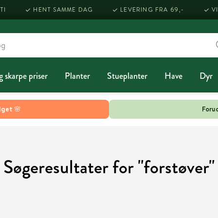
TI
HENT SAMME DAG
LEVERING FRA 69,-
V
g skarpe priser
Planter
Stueplanter
Have
Dyr
lget 🌸
Forud
Søgeresultater for "forstøver"