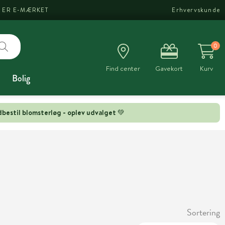
I ER E-MÆRKET
Erhvervskunde
0
Find center
Gavekort
Kurv
Bolig
bestil blomsterløg - oplev udvalget 💚
Sortering