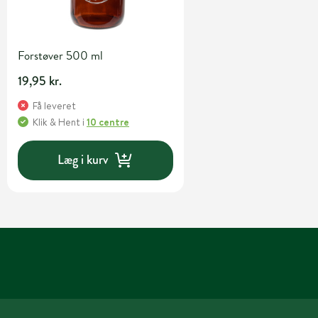
Forstøver 500 ml
19,95 kr.
Få leveret
Klik & Hent
i
10 centre
Læg i kurv