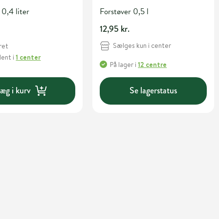
 0,4 liter
Forstøver 0,5 l
12,95 kr.
Sælges kun i center
ret
Hent
i
1 center
På lager
i
12 centre
æg i kurv
Se lagerstatus