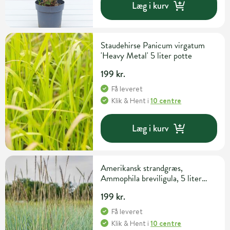
Læg i kurv
Staudehirse Panicum virgatum
'Heavy Metal' 5 liter potte
199 kr.
Få leveret
Klik & Hent
i
10 centre
Læg i kurv
Amerikansk strandgræs,
Ammophila breviligula, 5 liter
potte
199 kr.
Få leveret
Klik & Hent
i
10 centre