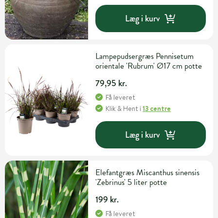
Læg i kurv
Lampepudsergræs Pennisetum
orientale 'Rubrum' Ø17 cm potte
79,95 kr.
Få leveret
Klik & Hent
i
13 centre
Læg i kurv
Elefantgræs Miscanthus sinensis
'Zebrinus' 5 liter potte
199 kr.
Få leveret