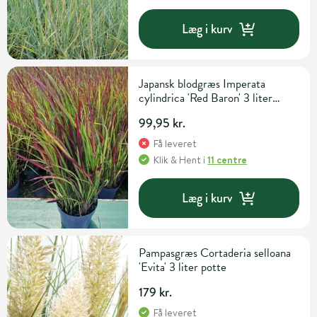
Læg i kurv
Japansk blodgræs Imperata
cylindrica 'Red Baron' 3 liter
potte
99,95 kr.
Få leveret
Klik & Hent
i
11 centre
Læg i kurv
Pampasgræs Cortaderia selloana
'Evita' 3 liter potte
179 kr.
Få leveret