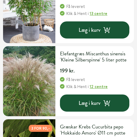
Få leveret
Klik & Hent
i
13 centre
Læg i kurv
Elefantgræs Miscanthus sinensis
'Kleine Silberspinne' 5 liter potte
199 kr.
Få leveret
Klik & Hent
i
12 centre
Læg i kurv
Græskar Krebs Cucurbita pepo
3 FOR 90,-
'Hokkaido Amoro' Ø11 cm potte