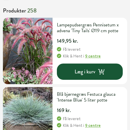
Produkter
258
Lampepudsergræs Pennisetum x
advena 'Tiny Tails' Ø19 cm potte
149,95 kr.
Få leveret
Klik & Hent
i
9 centre
Læg i kurv
Blå bjørnegræs Festuca glauca
'Intense Blue' 5 liter potte
169 kr.
Få leveret
Klik & Hent
i
9 centre