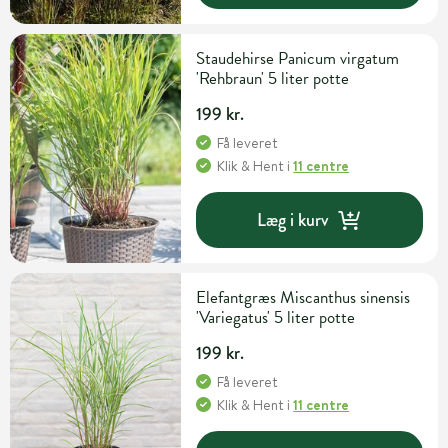
Staudehirse Panicum virgatum
'Rehbraun' 5 liter potte
199 kr.
Få leveret
Klik & Hent
i
11 centre
Læg i kurv
Elefantgræs Miscanthus sinensis
'Variegatus' 5 liter potte
199 kr.
Få leveret
Klik & Hent
i
11 centre