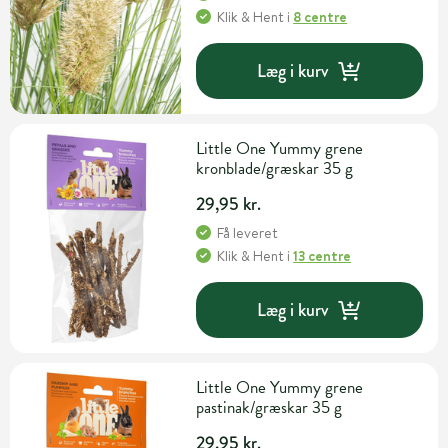
Klik & Hent
i
8 centre
Læg i kurv
Little One Yummy grene
kronblade/græskar 35 g
29,95 kr.
Få leveret
Klik & Hent
i
13 centre
Læg i kurv
Little One Yummy grene
pastinak/græskar 35 g
29,95 kr.