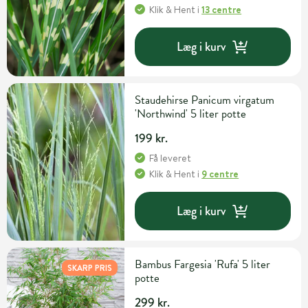
Klik & Hent
i
13 centre
Læg i kurv
Staudehirse Panicum virgatum
'Northwind' 5 liter potte
199 kr.
Få leveret
Klik & Hent
i
9 centre
Læg i kurv
Bambus Fargesia 'Rufa' 5 liter
SKARP PRIS
potte
299 kr.