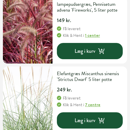
lampepudsergræs, Pennisetum
advena 'Fireworks', 5 liter potte
149 kr.
Få leveret
Klik & Hent
i
1 center
Læg i kurv
Elefantgræs Miscanthus sinensis
'Strictus Dwarf' 5 liter potte
249 kr.
Få leveret
Klik & Hent
i
7 centre
Læg i kurv