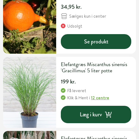
34,95 kr.
Sælges kun i center
Udsolgt
Se produkt
Elefantgræs Miscanthus sinensis
'Gracillimus' 5 liter potte
199 kr.
Få leveret
Klik & Hent
i
12 centre
Læg i kurv
Elefantgræs Miscanthus sinensis