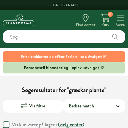
GROGARANTI
0
Find center
Kurv
Menu
Frisk krukkerne op efter ferien - se udvalget 🌸
Forudbestil blomsterløg - oplev udvalget 💚
Søgeresultater for "græskar plante"
Vis filtre
Vis kun varer på lager i
(
vælg center
)