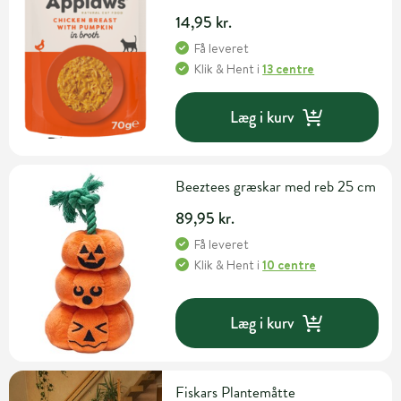
14,95 kr.
Få leveret
Klik & Hent
i
13 centre
Læg i kurv
Beeztees græskar med reb 25 cm
89,95 kr.
Få leveret
Klik & Hent
i
10 centre
Læg i kurv
Fiskars Plantemåtte