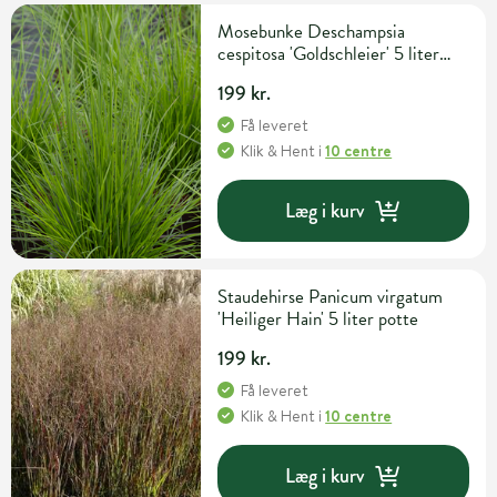
Mosebunke Deschampsia
cespitosa 'Goldschleier' 5 liter
potte
199 kr.
Få leveret
Klik & Hent
i
10 centre
Læg i kurv
Staudehirse Panicum virgatum
'Heiliger Hain' 5 liter potte
199 kr.
Få leveret
Klik & Hent
i
10 centre
Læg i kurv