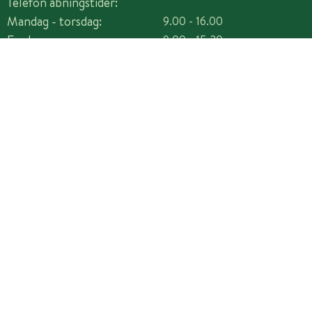
Telefon åbningstider:
Mandag - torsdag:
9.00 - 16.00
Fredag:
9.00 - 15.30
Kundeservice og vilkår
Om Plantorama