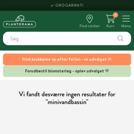
GROGARANTI
0
Find center
Kurv
Menu
Frisk krukkerne op efter ferien - se udvalget 🌸
Forudbestil blomsterløg - oplev udvalget 💚
Vi fandt desværre ingen resultater for
"minivandbassin"