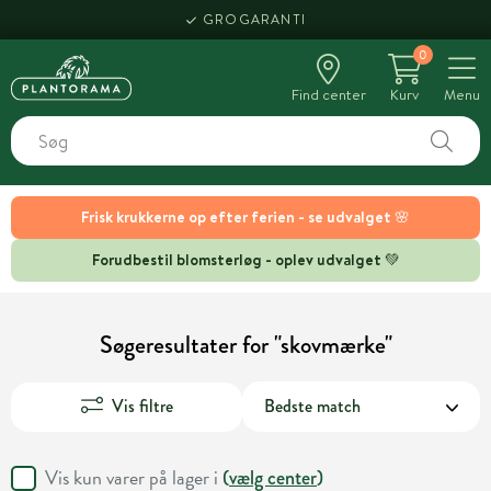
GROGARANTI
0
Find center
Kurv
Menu
Frisk krukkerne op efter ferien - se udvalget 🌸
Forudbestil blomsterløg - oplev udvalget 💚
Søgeresultater for "skovmærke"
Vis filtre
Vis kun varer på lager i
(
vælg center
)