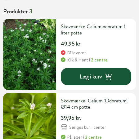
Produkter
3
Skovmærke Galium odoratum 1
liter potte
49,95 kr.
Få leveret
Klik & Hent
i
2 centre
Læg i kurv
Skovmærke, Galium 'Odoratum',
Ø14 cm potte
39,95 kr.
Sælges kun i center
På lager
i
2 centre