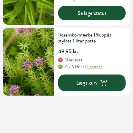
Se lagerstatus
Rosenskovmærke Phuopsis
stylosa 1 liter potte
49,95 kr.
Få leveret
Klik & Hent
i
1 center
Læg i kurv