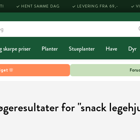
TI
HENT SAMME DAG
LEVERING FRA 69,-
V
g skarpe priser
Planter
Stueplanter
Have
Dyr
lget 🌸
Forud
øgeresultater for "snack legehju