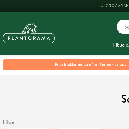
GROGARAN
Tilbud o
Frisk krukkerne op efter ferien - se udva
S
Filtre