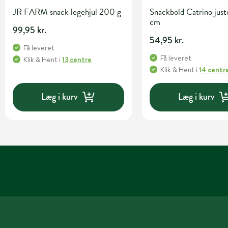
JR FARM snack legehjul 200 g
Snackbold Catrino jus
cm
99,95 kr.
54,95 kr.
Få leveret
Få leveret
Klik & Hent
i
13 centre
Klik & Hent
i
14 centr
Læg i kurv
Læg i kurv