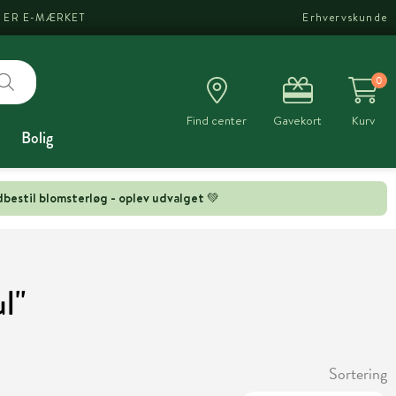
I ER E-MÆRKET
Erhvervskunde
0
Find center
Gavekort
Kurv
Bolig
bestil blomsterløg - oplev udvalget 💚
l"
Sortering