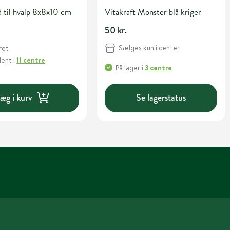
 til hvalp 8x8x10 cm
Vitakraft Monster blå kriger
50 kr.
Sælges kun i center
ret
Hent
i
11 centre
På lager
i
3 centre
æg i kurv
Se lagerstatus