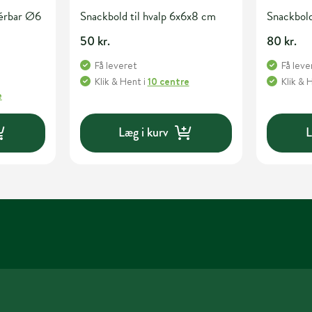
térbar Ø6
Snackbold til hvalp 6x6x8 cm
Snackbold
50 kr.
80 kr.
Få leveret
Få leve
Klik & Hent
i
10 centre
Klik & 
e
Læg i kurv
L