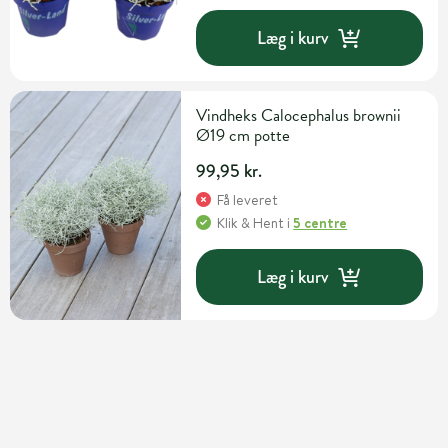
Læg i kurv
Vindheks Calocephalus brownii
Ø19 cm potte
99,95 kr.
Få leveret
Klik & Hent
i
5 centre
Læg i kurv