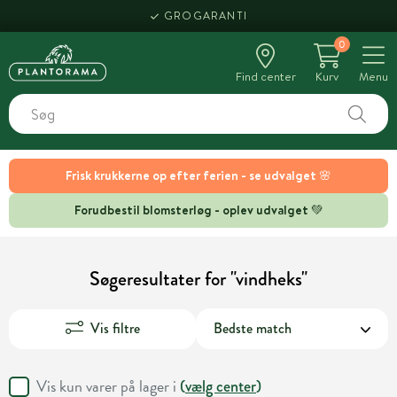
GROGARANTI
0
Find center
Kurv
Menu
Frisk krukkerne op efter ferien - se udvalget 🌸
Forudbestil blomsterløg - oplev udvalget 💚
Søgeresultater for "vindheks"
Vis filtre
Vis kun varer på lager i
(
vælg center
)