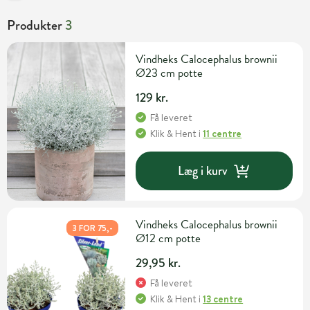
Produkter
3
Vindheks Calocephalus brownii
Ø23 cm potte
129 kr.
Få leveret
Klik & Hent
i
11 centre
Læg i kurv
Vindheks Calocephalus brownii
3 FOR 75,-
Ø12 cm potte
29,95 kr.
Få leveret
Klik & Hent
i
13 centre