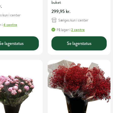
buket
r.
299,95 kr.
 kun i center
Sælges kun i center
r
i
4 centre
På lager
i
2 centre
Se lagerstatus
Se lagerstatus