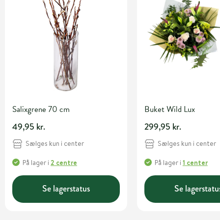
Salixgrene 70 cm
Buket Wild Lux
49,95 kr.
299,95 kr.
Sælges kun i center
Sælges kun i center
På lager
i
2 centre
På lager
i
1 center
Se lagerstatus
Se lagerstatu