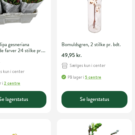
ulipa gesneriana
Bomuldsgren, 2 stilke pr. bdt.
e farver 24 stilke pr.
49,95 kr.
.
Sælges kun i center
 kun i center
På lager
i
5 centre
r
i
2 centre
Se lagerstatus
Se lagerstatus