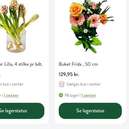
 Lilla, 4 stilke pr bdt.
Buket Frida , 50 cm
.
129,95 kr.
 kun i center
Sælges kun i center
r
i
1 center
På lager
i
1 center
Se lagerstatus
Se lagerstatus