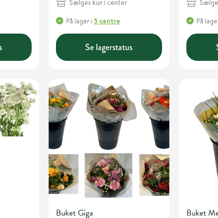
Sælges kun i center
Sælges
På lager
i
5 centre
På lage
s
Se lagerstatus
Buket Giga
Buket M