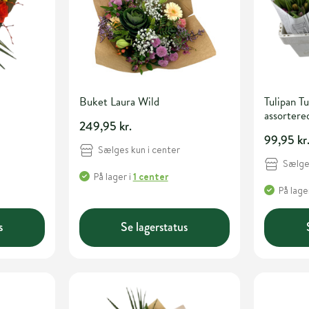
Buket Laura Wild
Tulipan T
assortered
249,95 kr.
bundt.
99,95 kr
Sælges kun i center
Sælges
På lager
i
1 center
På lage
s
Se lagerstatus