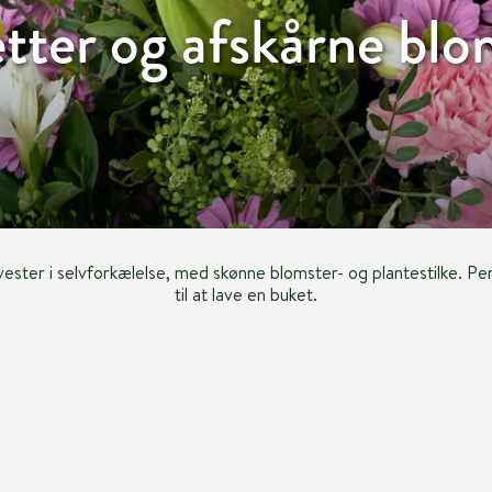
tter og afskårne blo
nvester i selvforkælelse, med skønne blomster- og plantestilke. Pe
til at lave en buket.