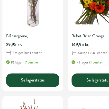
Blåbærgrene,
Buket Brian Orange
29,95 kr.
149,95 kr.
Sælges kun i center
Sælges kun i center
På lager
i
7 centre
På lager
i
1 center
Se lagerstatus
Se lagerstatu