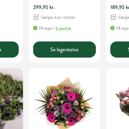
299,95 kr.
189,95 k
Sælges kun i center
Sælges
På lager
i
2 centre
På lage
s
Se lagerstatus