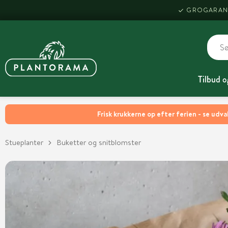
GROGARAN
Tilbud o
Frisk krukkerne op efter ferien - se udva
Stueplanter
Buketter og snitblomster