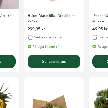
 stilke
Buket Marie lilla, 25 stilke pr
Pæoner Sa
buket
pr. bdt.
299,95 kr.
49,95 kr
Sælges kun i center
Sælges
På lager
i
1 center
På lage
s
Se lagerstatus