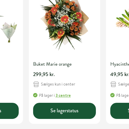
Buket Marie orange
Hyacinther
299,95 kr.
49,95 kr
Sælges kun i center
Sælges
På lager
i
3 centre
På lage
s
Se lagerstatus