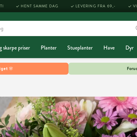
TI
HENT SAMME DAG
LEVERING FRA 69,-
V
g skarpe priser
Planter
Stueplanter
Have
Dyr
lget 🌸
Forud