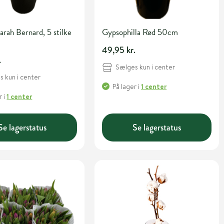
rah Bernard, 5 stilke
Gypsophilla Rød 50cm
49,95 kr.
.
Sælges kun i center
 kun i center
På lager
i
1 center
r
i
1 center
Se lagerstatus
Se lagerstatus