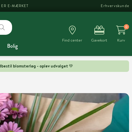
I ER E-MÆRKET
Erhvervskunde
0
Find center
Gavekort
Kurv
Bolig
bestil blomsterløg - oplev udvalget 💚