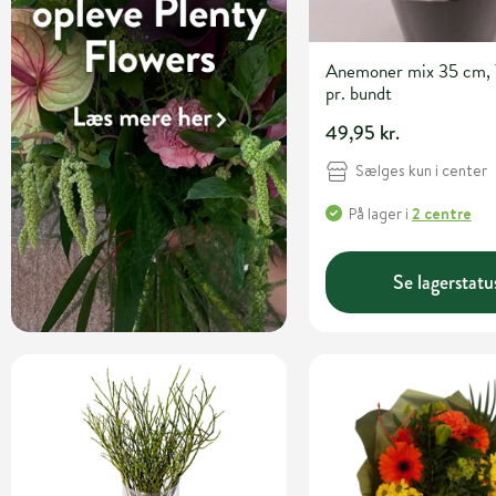
Anemoner mix 35 cm, 7
pr. bundt
49,95 kr.
Sælges kun i center
På lager
i
2 centre
Se lagerstatu