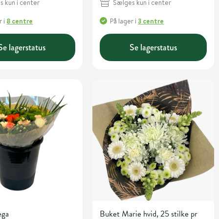
 kun i center
Sælges kun i center
r
i
8 centre
På lager
i
3 centre
Se lagerstatus
Se lagerstatus
ega
Buket Marie hvid, 25 stilke pr