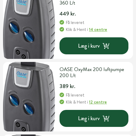
360 L/t
449 kr.
Få leveret
Klik & Hent
i
14 centre
Læg i kurv
OASE OxyMax 200 luftpumpe
200 L/t
389 kr.
Få leveret
Klik & Hent
i
12 centre
Læg i kurv