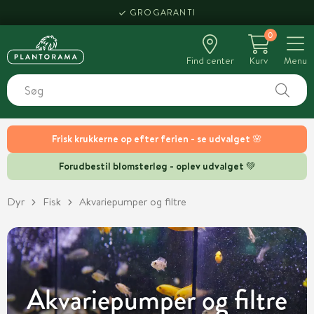
HENT SAMME DAG
GROGARANTI
0
Find center
Kurv
Menu
Frisk krukkerne op efter ferien - se udvalget 🌸
Forudbestil blomsterløg - oplev udvalget 💚
Dyr
Fisk
Akvariepumper og filtre
Akvariepumper og filtre