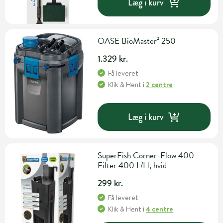
Læg i kurv
OASE BioMaster² 250
1.329 kr.
Få leveret
Klik & Hent
i
2 centre
Læg i kurv
SuperFish Corner-Flow 400
Filter 400 L/H, hvid
299 kr.
Få leveret
Klik & Hent
i
4 centre