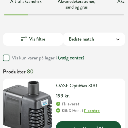
Alt til akvariefisk
Akvariedekorationer,
Akvar
sand og grus
Vis filtre
Vis kun varer på lager i
(
vælg center
)
Produkter
80
OASE OptiMax 300
199 kr.
Få leveret
Klik & Hent
i
11 centre