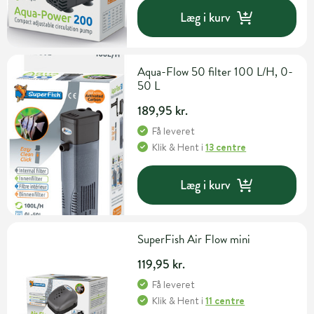
Læg i kurv
Aqua-Flow 50 filter 100 L/H, 0-
50 L
189,95 kr.
Få leveret
Klik & Hent
i
13 centre
Læg i kurv
SuperFish Air Flow mini
119,95 kr.
Få leveret
Klik & Hent
i
11 centre