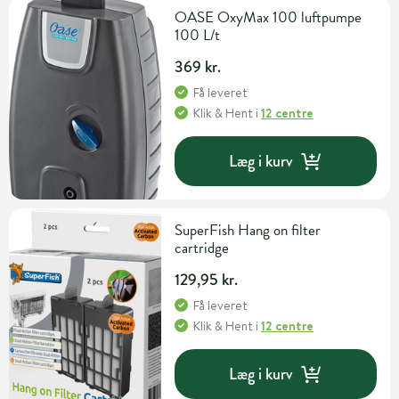
OASE OxyMax 100 luftpumpe
100 L/t
369 kr.
Få leveret
Klik & Hent
i
12 centre
Læg i kurv
SuperFish Hang on filter
cartridge
129,95 kr.
Få leveret
Klik & Hent
i
12 centre
Læg i kurv