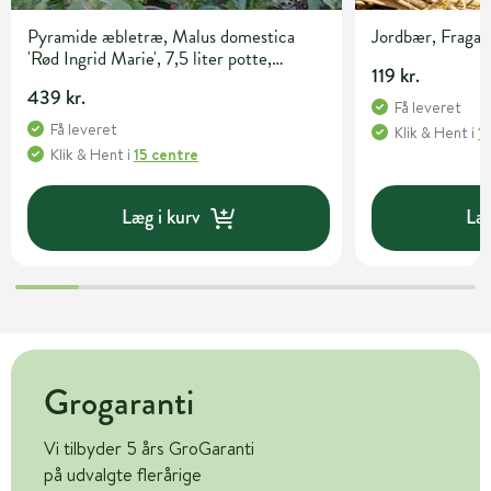
Pyramide æbletræ, Malus domestica
Jordbær, Fragari
'Rød Ingrid Marie', 7,5 liter potte,
119 kr.
140+cm
439 kr.
Få leveret
Få leveret
Klik & Hent
i
1
Klik & Hent
i
15 centre
Læg i kurv
Læg
Grogaranti
Vi tilbyder 5 års GroGaranti
på udvalgte flerårige