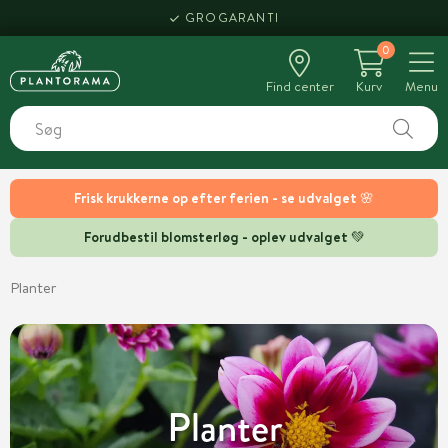
GROGARANTI
0
Find center
Kurv
Menu
Frisk krukkerne op efter ferien - se udvalget 🌸
Forudbestil blomsterløg - oplev udvalget 💚
Planter
Planter