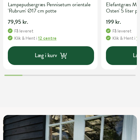
Lampepudsergræs Pennisetum orientale
Elefantgræs Mis
'Rubrum' Ø17 cm potte
Osten' 5 liter p
79,95 kr.
199 kr.
Få leveret
Få leveret
Klik & Hent
i
12 centre
Klik & Hent
i
1
Læg i kurv
Læg