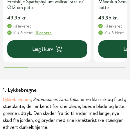
Fredslilje Spathiphyllum wallisii 'Strauss'
Måneskin Scinda
Ø13 cm potte
potte
49,95 kr.
49,95 kr.
Få leveret
Få leveret
Klik & Hent
i
11 centre
Klik & Hent
i
1
Læg i kurv
Læg
1. Lykkebregne
Lykkebregnen
,
Zamioculcas Zamiifolia
, er en klassisk og frodig
stueplante, der er kendt for sine bløde, buede blade og lette,
grønne udtryk. Den skyder fra tid til anden med lange, nye
skud fra jorden, og pryder med sine karakteristiske stængler
ethvert dunkelt hjørne.