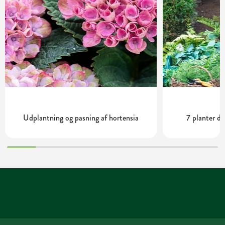
Udplantning og pasning af hortensia
7 planter de