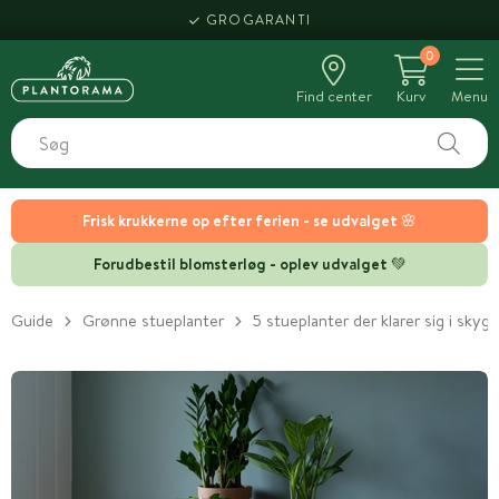
GROGARANTI
0
Find center
Kurv
Menu
Frisk krukkerne op efter ferien - se udvalget 🌸
Forudbestil blomsterløg - oplev udvalget 💚
Guide
Grønne stueplanter
5 stueplanter der klarer sig i skyg