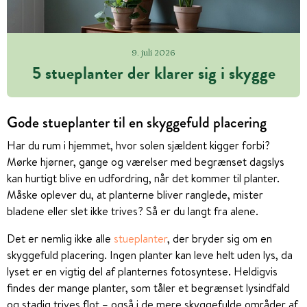
9. juli 2026
5 stueplanter der klarer sig i skygge
Gode stueplanter til en skyggefuld placering
Har du rum i hjemmet, hvor solen sjældent kigger forbi?
Mørke hjørner, gange og værelser med begrænset dagslys
kan hurtigt blive en udfordring, når det kommer til planter.
Måske oplever du, at planterne bliver ranglede, mister
bladene eller slet ikke trives? Så er du langt fra alene.
Det er nemlig ikke alle
stueplanter
, der bryder sig om en
skyggefuld placering. Ingen planter kan leve helt uden lys, da
lyset er en vigtig del af planternes fotosyntese. Heldigvis
findes der mange planter, som tåler et begrænset lysindfald
og stadig trives flot – også i de mere skyggefulde områder af