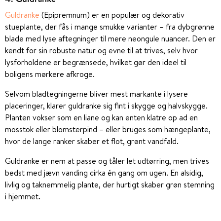
Guldranke
(Epipremnum) er en populær og dekorativ
stueplante, der fås i mange smukke varianter – fra dybgrønne
blade med lyse aftegninger til mere neongule nuancer. Den er
kendt for sin robuste natur og evne til at trives, selv hvor
lysforholdene er begrænsede, hvilket gør den ideel til
boligens mørkere afkroge.
Selvom bladtegningerne bliver mest markante i lysere
placeringer, klarer guldranke sig fint i skygge og halvskygge.
Planten vokser som en liane og kan enten klatre op ad en
mosstok eller blomsterpind – eller bruges som hængeplante,
hvor de lange ranker skaber et flot, grønt vandfald.
Guldranke er nem at passe og tåler let udtørring, men trives
bedst med jævn vanding cirka én gang om ugen. En alsidig,
livlig og taknemmelig plante, der hurtigt skaber grøn stemning
i hjemmet.