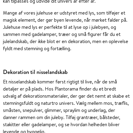
kan tilpasses og udvide dit univers år efter år.
Mange af vores julehuse er udstyret med lys, som tilføjer et
magisk element, der gør byen levende, når mørket falder på.
Julehuse med lys er perfekte til at lyse op i julebyen, og
sammen med gadelamper, træer og små figurer får du et
julelandskab, der ikke blot er en dekoration, men en oplevelse
fyldt med stemning og fortælling.
Dekoration til nisselandskab
Et nisselandskab kommer først rigtigt til live, når de små
detaljer er på plads. Hos Plantorama finder du et bredt
udvalg af dekorationsmaterialer, der gør det nemt at skabe et
stemningsfuldt og naturtro univers. Vælg mellem mos, træflis,
småsten, snepulver, glimmer, spraylim og underlag, der
danner rammen om din juleby. Tilføj grantræer, bålsteder,
stakitter eller gadelamper, og se hvordan helheden bliver
levende og hyggelig.