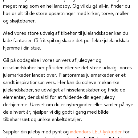
meget magi som en hel landsby. Og vil du gå all-in, finder du
hos os alt til de store opsætninger med kirker, torve, møller
og skøjtebaner.
Med vores store udvalg af tilbehør til julelandskaber kan du
lade fantasien få frit spil og skabe det perfekte julelandskab
hjemme i din stue.
Gå på opdagelse i vores univers af julebyer og
nisselandskaber her på siden eller se det store udvalg i vores
julemarkeder landet over. Plantoramas julemarkeder er et
sandt inspirationsunivers. Her kan du opleve mekaniske
julelandskaber, se udvalget af nisselandskaber og finde de
elementer, der skal til for at fuldende din egen juleby
derhjemme. Uanset om du er nybegynder eller samler på nye
dele hvert år, hjælper vi dig godt i gang med både
tilbehørssæt og unikke enkeltdetaljer.
Supplér din juleby med pynt og
indendørs LED-lyskæder
for