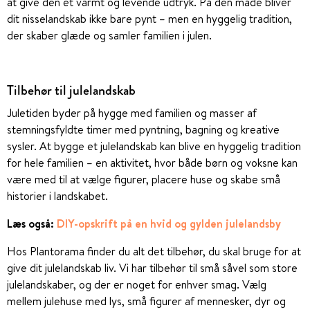
at give den et varmt og levende udtryk. På den måde bliver
dit nisselandskab ikke bare pynt – men en hyggelig tradition,
der skaber glæde og samler familien i julen.
Tilbehør til julelandskab
Juletiden byder på hygge med familien og masser af
stemningsfyldte timer med pyntning, bagning og kreative
sysler. At bygge et julelandskab kan blive en hyggelig tradition
for hele familien – en aktivitet, hvor både børn og voksne kan
være med til at vælge figurer, placere huse og skabe små
historier i landskabet.
Læs også:
DIY-opskrift på en hvid og gylden julelandsby
Hos Plantorama finder du alt det tilbehør, du skal bruge for at
give dit julelandskab liv. Vi har tilbehør til små såvel som store
julelandskaber, og der er noget for enhver smag. Vælg
mellem julehuse med lys, små figurer af mennesker, dyr og