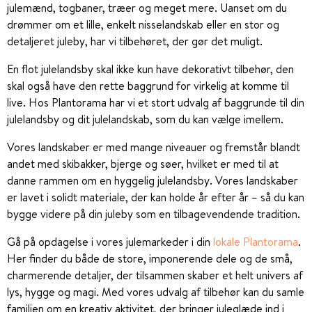
julemænd, togbaner, træer og meget mere. Uanset om du
drømmer om et lille, enkelt nisselandskab eller en stor og
detaljeret juleby, har vi tilbehøret, der gør det muligt.
En flot julelandsby skal ikke kun have dekorativt tilbehør, den
skal også have den rette baggrund for virkelig at komme til
live. Hos Plantorama har vi et stort udvalg af baggrunde til din
julelandsby og dit julelandskab, som du kan vælge imellem.
Vores landskaber er med mange niveauer og fremstår blandt
andet med skibakker, bjerge og søer, hvilket er med til at
danne rammen om en hyggelig julelandsby. Vores landskaber
er lavet i solidt materiale, der kan holde år efter år – så du kan
bygge videre på din juleby som en tilbagevendende tradition.
Gå på opdagelse i vores julemarkeder i din
lokale Plantorama
.
Her finder du både de store, imponerende dele og de små,
charmerende detaljer, der tilsammen skaber et helt univers af
lys, hygge og magi. Med vores udvalg af tilbehør kan du samle
familien om en kreativ aktivitet, der bringer juleglæde ind i