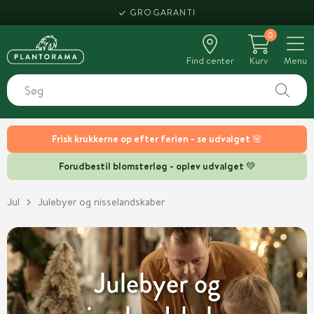
GROGARANTI
0
Find center
Kurv
Menu
Frisk krukkerne op efter ferien - se udvalget 🌸
Forudbestil blomsterløg - oplev udvalget 💚
Jul
Julebyer og nisselandskaber
Julebyer og