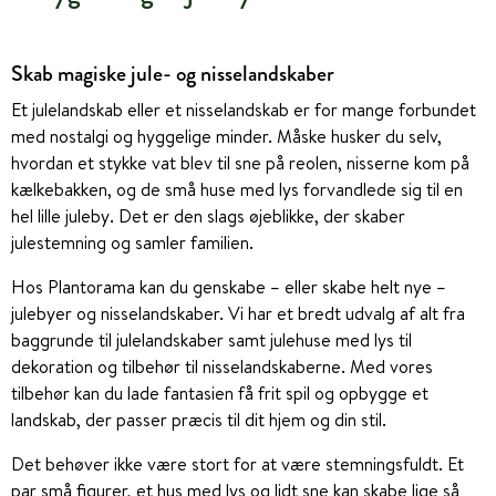
Skab magiske jule- og nisselandskaber
Et julelandskab eller et nisselandskab er for mange forbundet
med nostalgi og hyggelige minder. Måske husker du selv,
hvordan et stykke vat blev til sne på reolen, nisserne kom på
kælkebakken, og de små huse med lys forvandlede sig til en
hel lille juleby. Det er den slags øjeblikke, der skaber
julestemning og samler familien.
Hos Plantorama kan du genskabe – eller skabe helt nye –
julebyer og nisselandskaber. Vi har et bredt udvalg af alt fra
baggrunde til julelandskaber samt julehuse med lys til
dekoration og tilbehør til nisselandskaberne. Med vores
tilbehør kan du lade fantasien få frit spil og opbygge et
landskab, der passer præcis til dit hjem og din stil.
Det behøver ikke være stort for at være stemningsfuldt. Et
par små figurer, et hus med lys og lidt sne kan skabe lige så