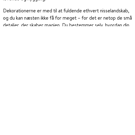
Dekorationerne er med til at fuldende ethvert nisselandskab,
og du kan næsten ikke få for meget – for det er netop de små
detaljer, der skaber magien. Du bestemmer selv, hvordan din
juleby skal tage form, og med vores store udvalg kan du
slippe fantasien løs og sammensætte præcis det udtryk, du
ønsker.
Nisselandskaber kan sættes frem hvert år til jul, og ses af
mange som samleobjekter, der hvert år udvides med nye
dekorationer, bygninger eller figurer. Derved bringer det
glæde og smil frem år efter år.
Hos Plantorama finder du både dekorationssæt, som er
ideelle til begyndere, og enkeltstående detaljer til dig, der vil
udvide eller forny dit landskab. Vi tilbyder også dekorationer
med lys og lyd, som skaber ekstra liv i scenen og giver en
endnu mere magisk oplevelse.
Skru helt op for julehyggen med nisselandskaber. Et mekanisk