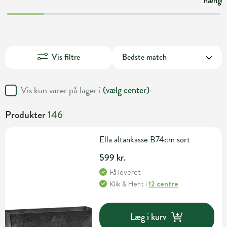
hængek
Vis filtre
Vis kun varer på lager i
(
vælg center
)
Produkter
146
Ella altankasse B74cm sort
599 kr.
Få leveret
Klik & Hent
i
12 centre
Læg i kurv