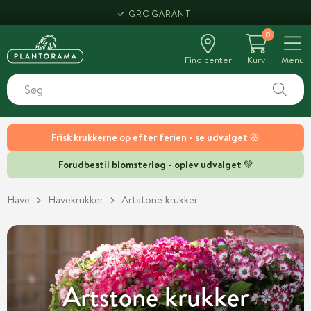
HENT SAMME DAG
0
Find center
Kurv
Menu
Frisk krukkerne op efter ferien - se udvalget 🌸
Forudbestil blomsterløg - oplev udvalget 💚
Have
Havekrukker
Artstone krukker
Artstone krukker