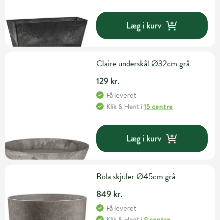
Læg i kurv
Claire underskål Ø32cm grå
129 kr.
Få leveret
Klik & Hent
i
15 centre
Læg i kurv
Bola skjuler Ø45cm grå
849 kr.
Få leveret
Klik & Hent
i
9 centre