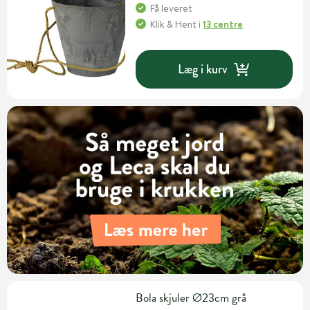
Få leveret
Klik & Hent
i
13 centre
Læg i kurv
Bola skjuler Ø23cm grå