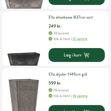
Ella altankasse B37cm sort
249 kr.
Få leveret
Klik & Hent
i
12 centre
Læg i kurv
Ella skjuler H49cm grå
599 kr.
Få leveret
Klik & Hent
i
10 centre