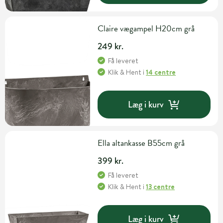
Claire vægampel H20cm grå
249 kr.
Få leveret
Klik & Hent
i
14 centre
Læg i kurv
Ella altankasse B55cm grå
399 kr.
Få leveret
Klik & Hent
i
13 centre
Læg i kurv