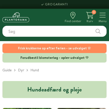
GROGARANTI
0
Find center
Kurv
Menu
Frisk krukkerne op efter ferien - se udvalget 🌸
Forudbestil blomsterløg - oplev udvalget 💚
Guide
Dyr
Hund
Hundeadfærd og pleje