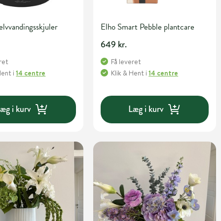
elvvandingsskjuler
Elho Smart Pebble plantcare
649 kr.
ret
Få leveret
Hent
i
14 centre
Klik & Hent
i
14 centre
æg i kurv
Læg i kurv