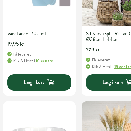
Vandkande 1700 ml
Sif Kurv i split Rattan 
Ø38cm H44cm
19,95 kr.
279 kr.
Få leveret
Få leveret
Klik & Hent
i
10 centre
Klik & Hent
i
15 centr
Læg i kurv
Læg i kurv