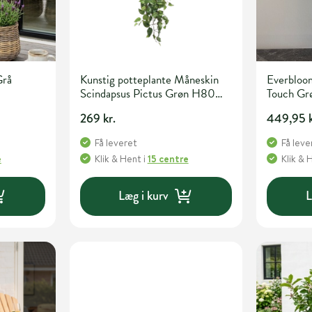
Grå
Kunstig potteplante Måneskin
Everbloom
Scindapsus Pictus Grøn H80
Touch Gr
cm
269 kr.
449,95 k
Få leveret
Få leve
e
Klik & Hent
i
15 centre
Klik & 
Læg i kurv
L