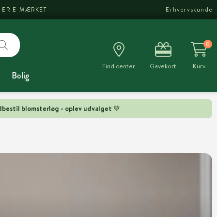
I ER E-MÆRKET
Erhvervskunde
0
Find center
Gavekort
Kurv
Bolig
bestil blomsterløg - oplev udvalget 💚