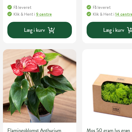
Få leveret
Få leveret
Klik & Hent
i
9 centre
Klik & Hent
i
14 centr
Læg i kurv
Læg i kurv
Flamingoblomst Anthurium
Mos 50 gram lys grøn