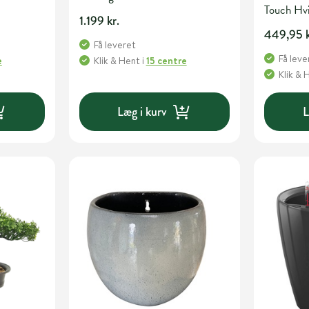
Touch H
1.199 kr.
449,95 k
Få leveret
Få leve
e
Klik & Hent
i
15 centre
Klik & 
Læg i kurv
L