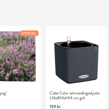
3 FOR 30,-
Lyng"
Cube Color selvvandingsskjuler
L14xB14xH14 cm grå
159 kr.