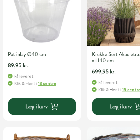
Pot inlay Ø40 cm
Krukke Sort Akaciet
x H40 cm
89,95 kr.
699,95 kr.
Få leveret
Få leveret
Klik & Hent
i
13 centre
Klik & Hent
i
15 centr
Læg i kurv
Læg i kurv