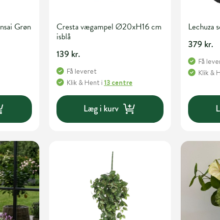
nsai Grøn
Cresta vægampel Ø20xH16 cm
Lechuza s
isblå
379 kr.
139 kr.
Få leve
Få leveret
Klik & 
Klik & Hent
i
13 centre
Læg i kurv
L