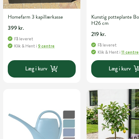
Homefarm 3 kapillærkasse
Kunstig potteplante Bo
H26 cm
399 kr.
219 kr.
Få leveret
Få leveret
Klik & Hent
i
9 centre
Klik & Hent
i
11 centre
Læg i kurv
Læg i kurv