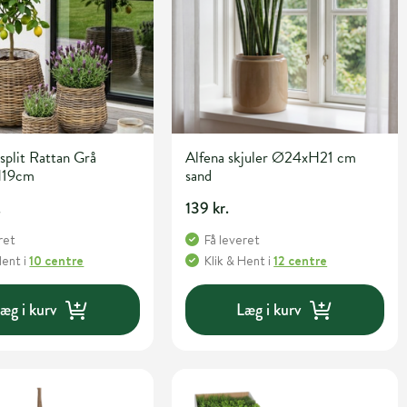
 split Rattan Grå
Alfena skjuler Ø24xH21 cm
H19cm
sand
.
139 kr.
ret
Få leveret
Hent
i
10 centre
Klik & Hent
i
12 centre
æg i kurv
Læg i kurv