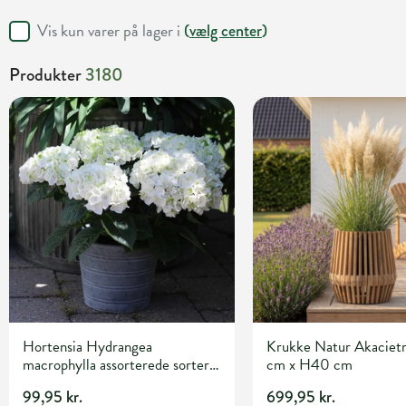
Vis kun varer på lager i
(
vælg center
)
Produkter
3180
Hortensia Hydrangea
Krukke Natur Akacie
macrophylla assorterede sorter
cm x H40 cm
Ø13 cm potte
99,95 kr.
699,95 kr.