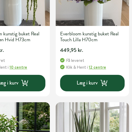
 kunstig buket Real
Everbloom kunstig buket Real
øn Hvid H73cm
Touch Lilla H70cm
r.
449,95 kr.
ret
Få leveret
Hent
i
10 centre
Klik & Hent
i
12 centre
æg i kurv
Læg i kurv