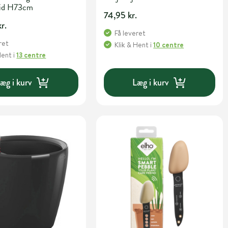
vid H73cm
74,95 kr.
r.
Få leveret
ret
Klik & Hent
i
10 centre
Hent
i
13 centre
æg i kurv
Læg i kurv