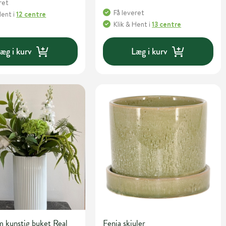
ret
Få leveret
Hent
i
12 centre
Klik & Hent
i
13 centre
æg i kurv
Læg i kurv
 kunstig buket Real
Fenja skjuler