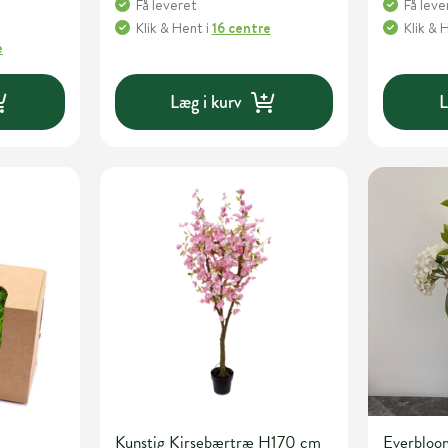
Få leveret
Få leve
Klik & Hent
i
16 centre
Klik & 
e
Læg i kurv
L
Kunstig Kirsebærtræ H170 cm
Everbloom