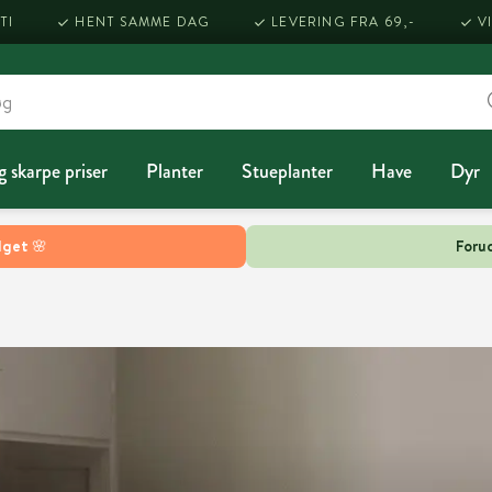
TI
HENT SAMME DAG
LEVERING FRA 69,-
V
g skarpe priser
Planter
Stueplanter
Have
Dyr
lget 🌸
Forud