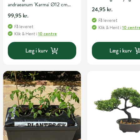
andraeanum 'Karma' Ø12 cm
24,95 kr.
potte
99,95 kr.
Få leveret
Få leveret
Klik & Hent
i
10 centr
Klik & Hent
i
10 centre
Læg i kurv
Læg i kurv