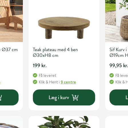
ræ Ø37 cm
Teak plateau med 4 ben
Sif Kurv i
Ø30xH8 cm
Ø19cm 
199 kr.
99,95 kr
Få leveret
Få leve
e
Klik & Hent
i
9 centre
Klik & 
Læg i kurv
L