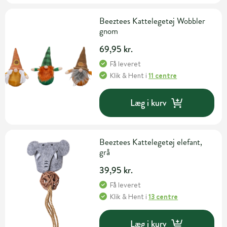
Beeztees Kattelegetøj Wobbler
gnom
69,95 kr.
Få leveret
Klik & Hent
i
11 centre
Læg i kurv
Beeztees Kattelegetøj elefant,
grå
39,95 kr.
Få leveret
Klik & Hent
i
13 centre
Læg i kurv