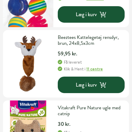
Læg i kurv
Beeztees Kattelegetøj rensdyr,
brun, 24x8,5x3cm
59,95 kr.
Få leveret
Klik & Hent
i
11 centre
Læg i kurv
Vitakraft Pure Nature ugle med
catnip
30 kr.