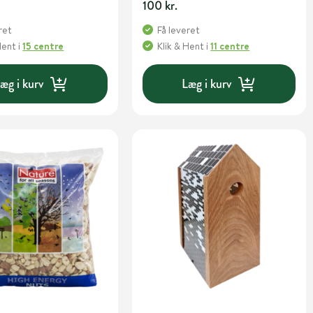
100 kr.
ret
Få leveret
Hent
i
15 centre
Klik & Hent
i
11 centre
æg i kurv
Læg i kurv