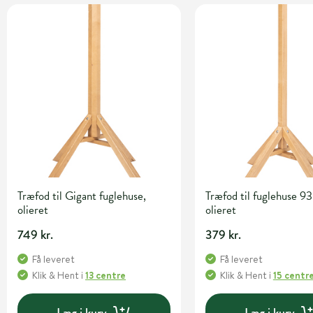
Træfod til Gigant fuglehuse,
Træfod til fuglehuse 9
olieret
olieret
749 kr.
379 kr.
Få leveret
Få leveret
Klik & Hent
i
13 centre
Klik & Hent
i
15 centr
Læg i kurv
Læg i kurv