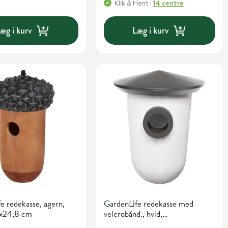
Klik & Hent
i
14 centre
æg i kurv
Læg i kurv
e redekasse, agern,
GardenLife redekasse med
5x24,8 cm
velcrobånd., hvid,
17,5x19,5x22,5 cm