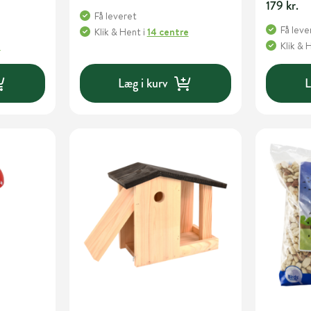
179 kr.
Få leveret
Få leve
Klik & Hent
i
14 centre
e
Klik & 
Læg i kurv
L