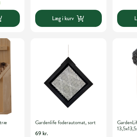
e
Læg i kurv
L
etræ
Gardenlife foderautomat, sort
GardenLif
13,5x13,
69 kr.