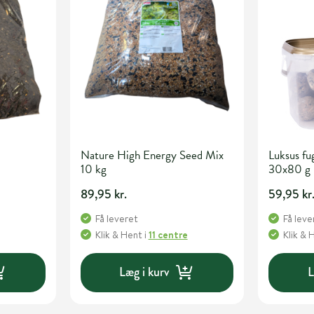
Nature High Energy Seed Mix
Luksus fu
10 kg
30x80 g
89,95 kr.
59,95 kr
Få leveret
Få leve
Klik & Hent
i
11 centre
Klik & 
Læg i kurv
L