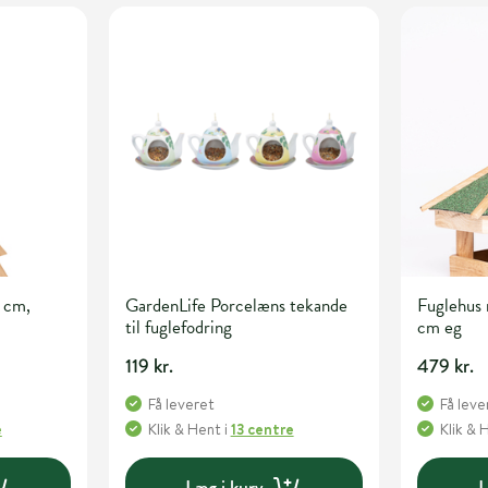
3 cm,
GardenLife Porcelæns tekande
Fuglehus
til fuglefodring
cm eg
119 kr.
479 kr.
Få leveret
Få leve
e
Klik & Hent
i
13 centre
Klik & 
Læg i kurv
L