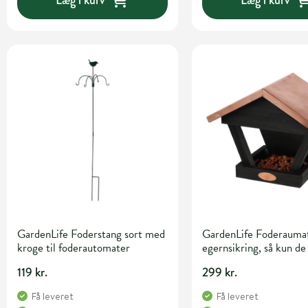
GardenLife Foderstang sort med
GardenLife Foderauma
kroge til foderautomater
egernsikring, så kun de
har adgang til foderet
119 kr.
299 kr.
Få leveret
Få leveret