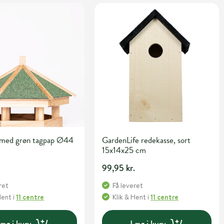
 med grøn tagpap Ø44
GardenLife redekasse, sort
15x14x25 cm
99,95 kr.
ret
Få leveret
Hent
i
11 centre
Klik & Hent
i
11 centre
æg i kurv
Læg i kurv