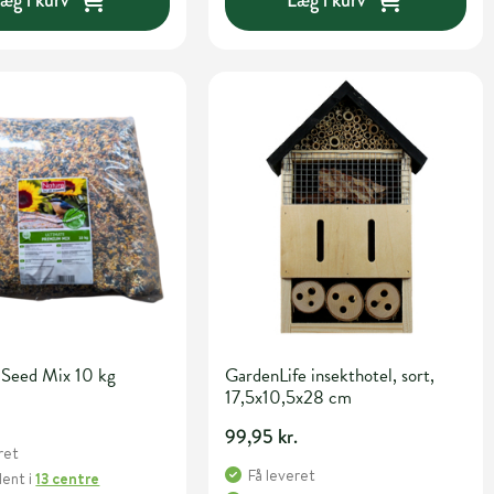
Seed Mix 10 kg
GardenLife insekthotel, sort,
17,5x10,5x28 cm
99,95 kr.
ret
Få leveret
Hent
i
13 centre