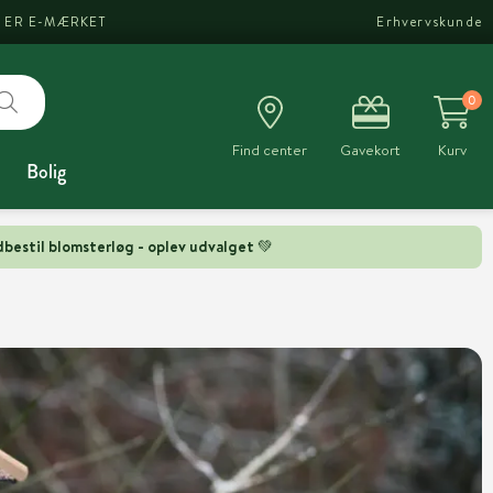
I ER E-MÆRKET
Erhvervskunde
0
Find center
Gavekort
Kurv
Bolig
bestil blomsterløg - oplev udvalget 💚