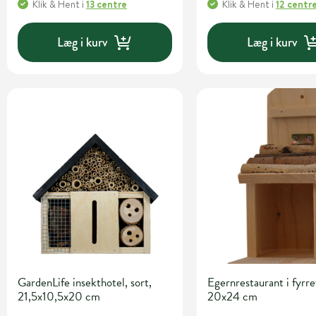
Klik & Hent
i
13 centre
Klik & Hent
i
12 centr
Læg i kurv
Læg i kurv
GardenLife insekthotel, sort,
Egernrestaurant i fyrr
21,5x10,5x20 cm
20x24 cm