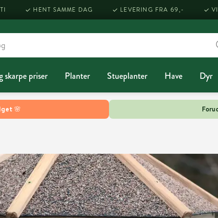
TI
HENT SAMME DAG
LEVERING FRA 69,-
V
g skarpe priser
Planter
Stueplanter
Have
Dyr
lget 🌸
Forud