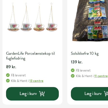
GardenLife Porcelænstekop til
Solsikkefrø 10 kg
fuglefodring
139 kr.
89 kr.
Få leveret
Få leveret
Klik & Hent
i
11 centre
Klik & Hent
i
13 centre
Læg i kurv
Læg i kurv