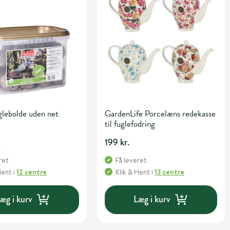
glebolde uden net
GardenLife Porcelæns redekasse
til fuglefodring
.
199 kr.
ret
Få leveret
Hent
i
12 centre
Klik & Hent
i
13 centre
æg i kurv
Læg i kurv