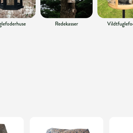
glefoderhuse
Redekasser
Vildtfuglefo