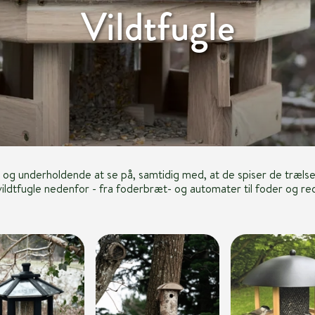
Vildtfugle
til og underholdende at se på, samtidig med, at de spiser de træls
il vildtfugle nedenfor - fra foderbræt- og automater til foder og re