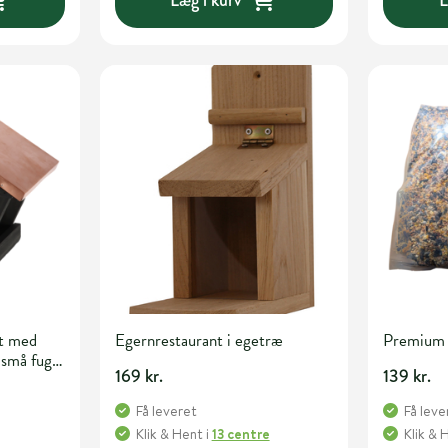
t med
Egernrestaurant i egetræ
Premium 
 små fugle
169 kr.
139 kr.
Få leveret
Få leve
Klik & Hent
i
13 centre
Klik & 