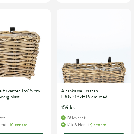
e firkantet 15x15 cm
Altankasse i rattan
ndig plast
L30xB18xH16 cm med
indvendig plast
.
159 kr.
ret
Få leveret
Hent
i
10 centre
Klik & Hent
i
9 centre