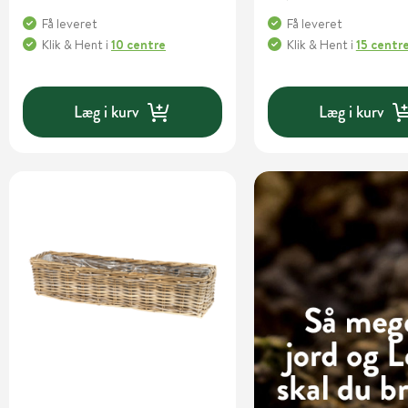
Få leveret
Få leveret
Klik & Hent
i
10 centre
Klik & Hent
i
15 centr
Læg i kurv
Læg i kurv