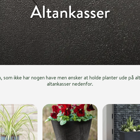
Altankasser
em, som ikke har nogen have men ønsker at holde planter ude på al
altankasser nedenfor.