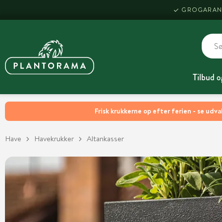
GROGARAN
Tilbud o
Frisk krukkerne op efter ferien - se udva
Have
Havekrukker
Altankasser