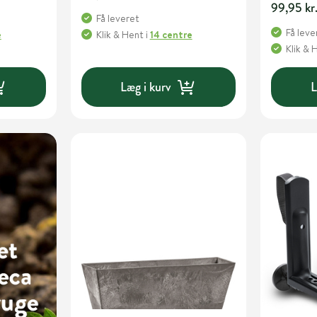
99,95 kr
Få leveret
Få leve
e
Klik & Hent
i
14 centre
Klik & 
Læg i kurv
L