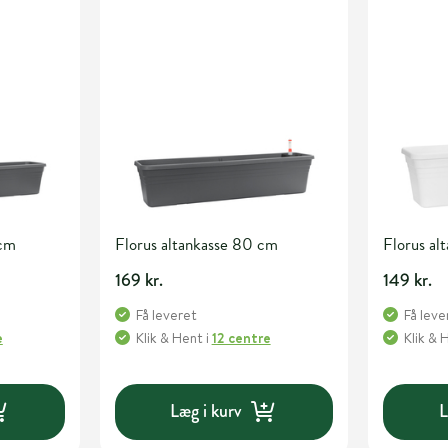
 cm
Florus altankasse 80 cm
Florus al
169 kr.
149 kr.
Få leveret
Få leve
e
Klik & Hent
i
12 centre
Klik & 
Læg i kurv
L