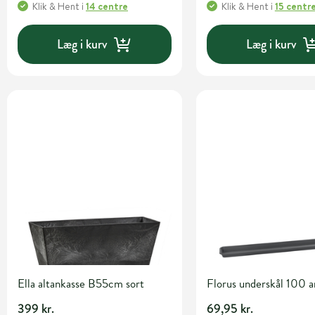
Klik & Hent
i
14 centre
Klik & Hent
i
15 centr
Læg i kurv
Læg i kurv
Ella altankasse B55cm sort
Florus underskål 100 a
399 kr.
69,95 kr.