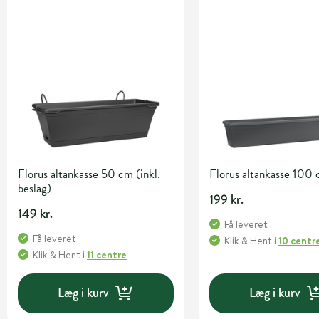
Florus altankasse 50 cm (inkl.
Florus altankasse 100
beslag)
199 kr.
149 kr.
Få leveret
Få leveret
Klik & Hent
i
10 centr
Klik & Hent
i
11 centre
Læg i kurv
Læg i kurv