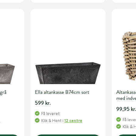
grå
Ella altankasse B74cm sort
Altankass
med indve
599 kr.
99,95 kr
Få leveret
Få leve
e
Klik & Hent
i
12 centre
Klik & 