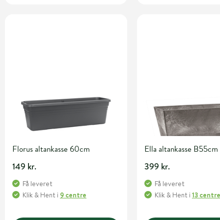
Florus altankasse 60cm
Ella altankasse B55cm 
149 kr.
399 kr.
Få leveret
Få leveret
Klik & Hent
i
9 centre
Klik & Hent
i
13 centr