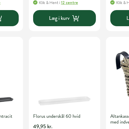
e
Klik & Hent
i
12 centre
Klik & 
Læg i kurv
L
ntracit
Florus underskål 60 hvid
Altankas
med indve
49,95 kr.