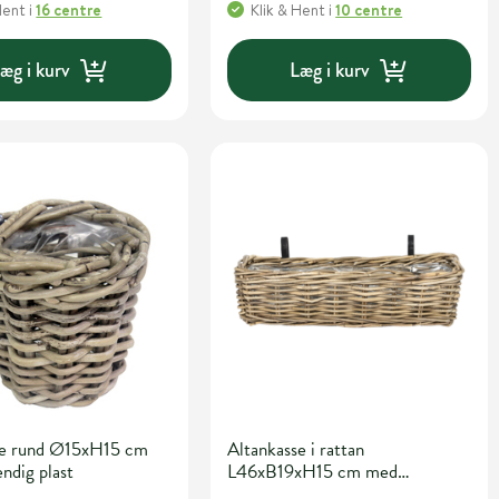
Hent
i
16 centre
Klik & Hent
i
10 centre
æg i kurv
Læg i kurv
se rund Ø15xH15 cm
Altankasse i rattan
ndig plast
L46xB19xH15 cm med
indvendig plast