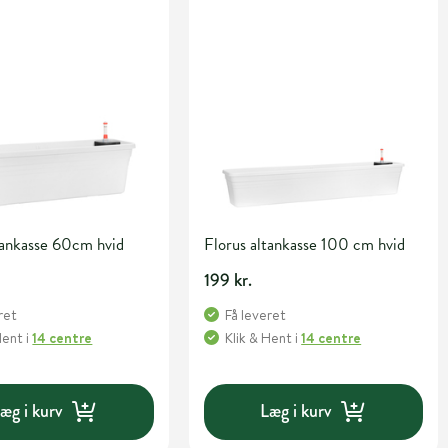
tankasse 60cm hvid
Florus altankasse 100 cm hvid
199 kr.
ret
Få leveret
Hent
i
14 centre
Klik & Hent
i
14 centre
æg i kurv
Læg i kurv