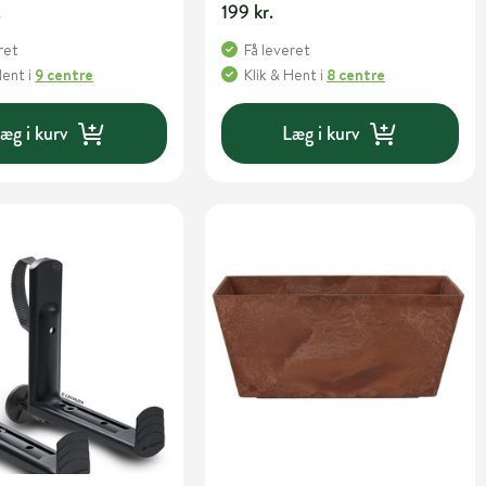
.
199 kr.
ret
Få leveret
Hent
i
9 centre
Klik & Hent
i
8 centre
æg i kurv
Læg i kurv