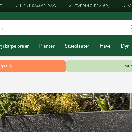
TI
HENT SAMME DAG
LEVERING FRA 69,-
V
g skarpe priser
Planter
Stueplanter
Have
Dyr
lget 🌸
Forud