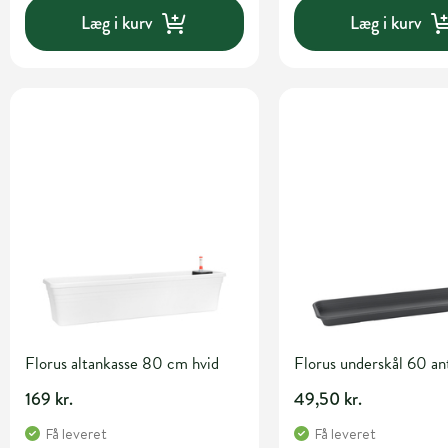
Læg i kurv
Læg i kurv
Florus altankasse 80 cm hvid
Florus underskål 60 an
169 kr.
49,50 kr.
Få leveret
Få leveret