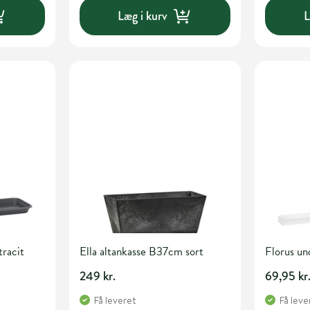
Læg i kurv
L
tracit
Ella altankasse B37cm sort
Florus un
249 kr.
69,95 kr
Få leveret
Få leve