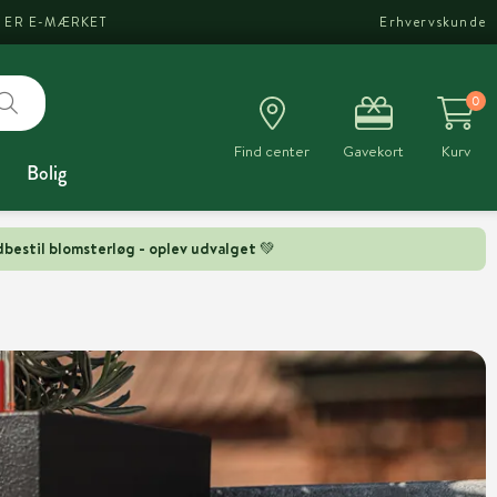
I ER E-MÆRKET
Erhvervskunde
0
Find center
Gavekort
Kurv
Bolig
bestil blomsterløg - oplev udvalget 💚