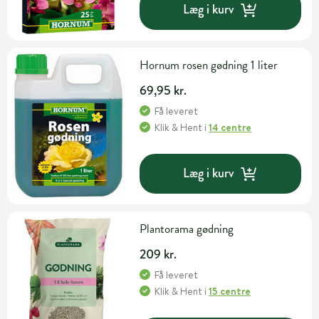
Læg i kurv
Hornum rosen gødning 1 liter
69,95 kr.
Få leveret
Klik & Hent
i
14 centre
Læg i kurv
Plantorama gødning
209 kr.
Få leveret
Klik & Hent
i
15 centre