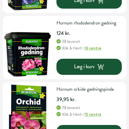
Læg i kurv
Hornum rhododendron gødning
124 kr.
Få leveret
Klik & Hent
i
16 centre
Læg i kurv
Hornum orkide gødningspinde
39,95 kr.
Få leveret
Klik & Hent
i
15 centre