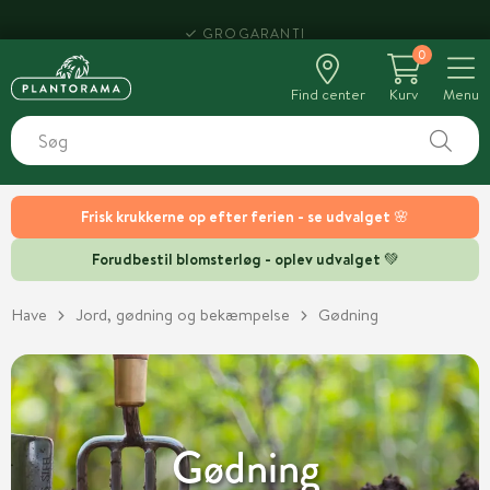
HENT SAMME DAG
0
Find center
Kurv
Menu
Frisk krukkerne op efter ferien - se udvalget 🌸
Forudbestil blomsterløg - oplev udvalget 💚
Have
Jord, gødning og bekæmpelse
Gødning
Gødning