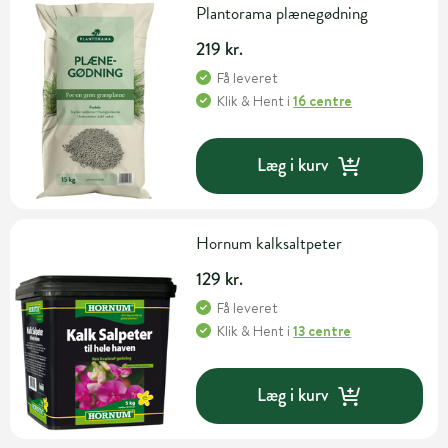
Plantorama plænegødning
219 kr.
Få leveret
Klik & Hent
i
16 centre
Læg i kurv
Hornum kalksaltpeter
129 kr.
Få leveret
Klik & Hent
i
13 centre
Læg i kurv