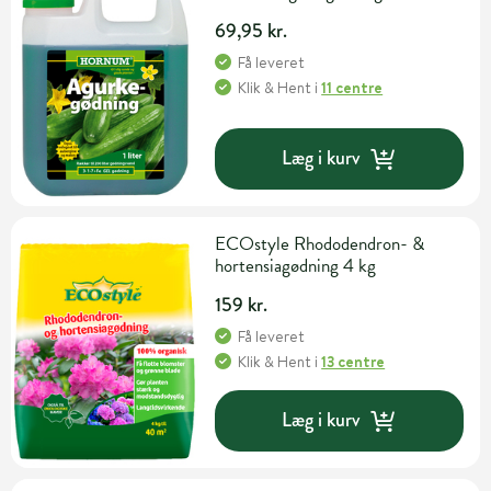
69,95 kr.
Få leveret
Klik & Hent
i
11 centre
Læg i kurv
ECOstyle Rhododendron- &
hortensiagødning 4 kg
159 kr.
Få leveret
Klik & Hent
i
13 centre
Læg i kurv