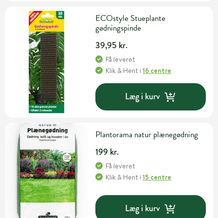
ECOstyle Stueplante
gødningspinde
39,95 kr.
Få leveret
Klik & Hent
i
16 centre
Læg i kurv
Plantorama natur plænegødning
199 kr.
Få leveret
Klik & Hent
i
15 centre
Læg i kurv