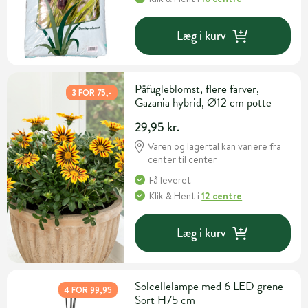
Læg i kurv
Påfugleblomst, flere farver,
3 FOR 75,-
Gazania hybrid, Ø12 cm potte
29,95 kr.
Varen og lagertal kan variere fra
center til center
Få leveret
Klik & Hent
i
12 centre
Læg i kurv
Solcellelampe med 6 LED grene
4 FOR 99,95
Sort H75 cm