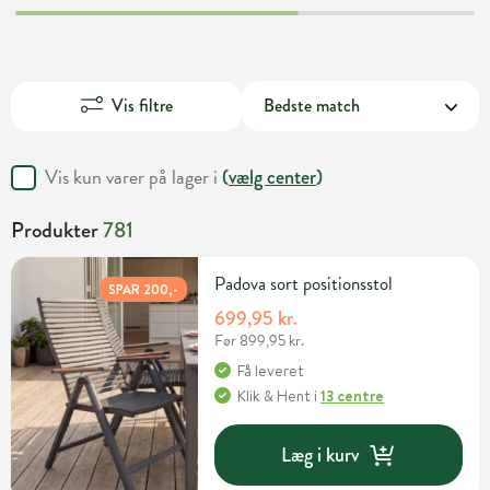
Vis filtre
Vis kun varer på lager i
(
vælg center
)
Produkter
781
Padova sort positionsstol
SPAR 200,-
699,95 kr.
Før 899,95 kr.
Få leveret
Klik & Hent
i
13 centre
Læg i kurv