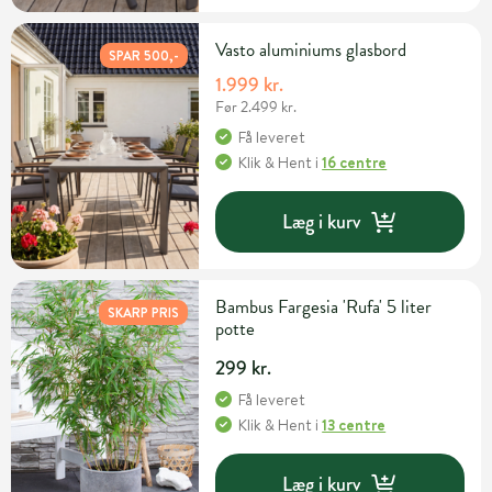
Vasto aluminiums glasbord
SPAR 500,-
1.999 kr.
Før 2.499 kr.
Få leveret
Klik & Hent
i
16 centre
Læg i kurv
Bambus Fargesia 'Rufa' 5 liter
SKARP PRIS
potte
299 kr.
Få leveret
Klik & Hent
i
13 centre
Læg i kurv