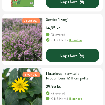
Læg i kurv
Serviet "Lyng"
3 FOR 30,-
14,95 kr.
Få leveret
Klik & Hent
i
11 centre
Læg i kurv
Husarknap, Sanvitalia
3 FOR 75,-
Procumbens, Ø11 cm potte
29,95 kr.
Få leveret
Klik & Hent
i
13 centre