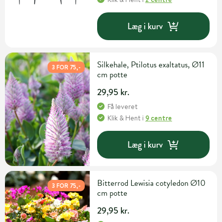
Læg i kurv
Silkehale, Ptilotus exaltatus, Ø11
3 FOR 75,-
cm potte
29,95 kr.
Få leveret
Klik & Hent
i
9 centre
Læg i kurv
Bitterrod Lewisia cotyledon Ø10
3 FOR 75,-
cm potte
29,95 kr.