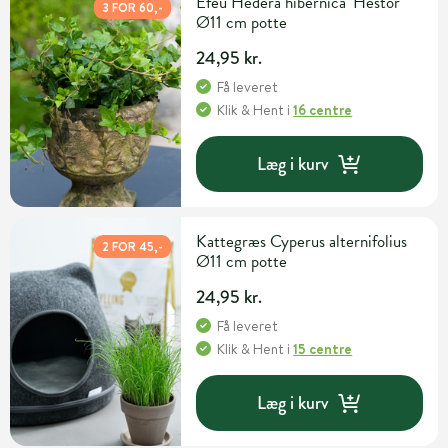
Efeu Hedera hibernica 'Hestor'
3 FOR 60,-
Ø11 cm potte
24,95 kr.
Få leveret
Klik & Hent
i
16 centre
Læg i kurv
Kattegræs Cyperus alternifolius
2 FOR 45,-
Ø11 cm potte
24,95 kr.
Få leveret
Klik & Hent
i
15 centre
Læg i kurv