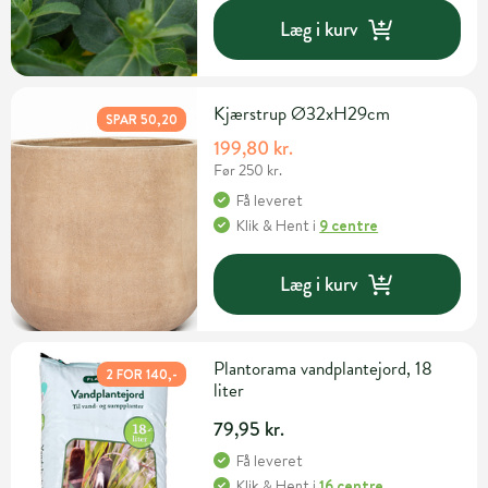
Læg i kurv
Kjærstrup Ø32xH29cm
SPAR 50,20
199,80 kr.
Før 250 kr.
Få leveret
Klik & Hent
i
9 centre
Læg i kurv
Plantorama vandplantejord, 18
2 FOR 140,-
liter
79,95 kr.
Få leveret
Klik & Hent
i
16 centre