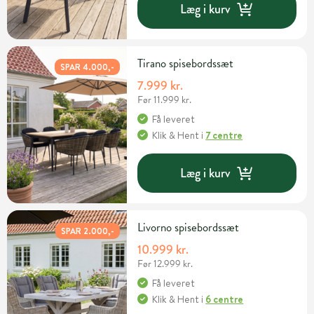
Læg i kurv
Tirano spisebordssæt
SPAR 4.000,-
7.999 kr.
Før 11.999 kr.
Få leveret
Klik & Hent
i
7 centre
Læg i kurv
Livorno spisebordssæt
SPAR 2.000,-
10.999 kr.
Før 12.999 kr.
Få leveret
Klik & Hent
i
6 centre