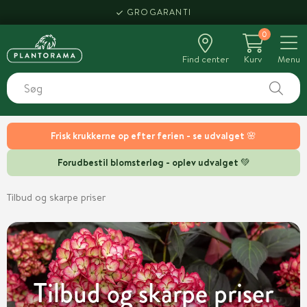
HENT SAMME DAG
GROGARANTI
0
Find center
Kurv
Menu
Frisk krukkerne op efter ferien - se udvalget 🌸
Forudbestil blomsterløg - oplev udvalget 💚
Tilbud og skarpe priser
Tilbud og skarpe priser