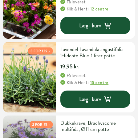
Få leveret
Klik & Hent
i
12 centre
Læg i kurv
Lavendel Lavandula angustifolia
8 FOR 129,-
'Hidcote Blue' 1 liter potte
19,95 kr.
Få leveret
Klik & Hent
i
15 centre
Læg i kurv
Dukkekrave, Brachyscome
3 FOR 75,-
multifida, Ø11 cm potte