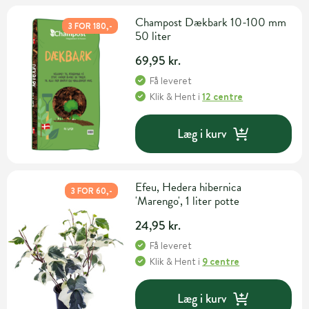
Champost Dækbark 10-100 mm
3 FOR 180,-
50 liter
69,95 kr.
Få leveret
Klik & Hent
i
12 centre
Læg i kurv
Efeu, Hedera hibernica
3 FOR 60,-
'Marengo', 1 liter potte
24,95 kr.
Få leveret
Klik & Hent
i
9 centre
Læg i kurv