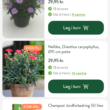
29,95 kr.
Få leveret
Klik & Hent
i
9 centre
Læg i kurv
Nellike, Dianthus caryophyllus,
3 FOR 75,-
Ø11 cm potte
29,95 kr.
Få leveret
Klik & Hent
i
14 centre
Læg i kurv
Champost Jordforbedring 50 liter
3 FOR 250,-