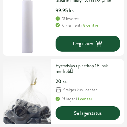
Stearin bloklys Ø7xH34,5 cm
99,95 kr.
Få leveret
Klik & Hent
i
8 centre
Læg i kurv
Fyrfadslys i plastkop 18-pak
mørkeblå
20 kr.
Sælges kun i center
På lager
i
1 center
Se lagerstatus