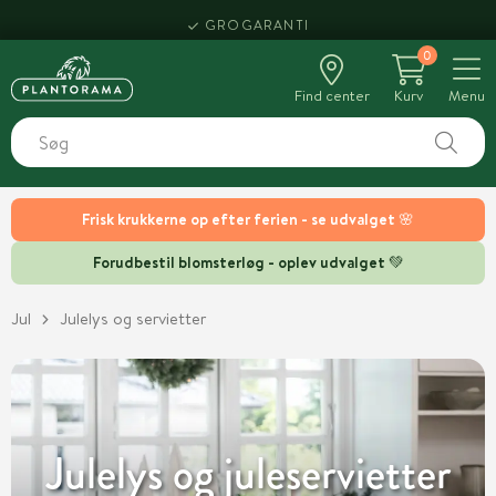
HENT SAMME DAG
0
Find center
Kurv
Menu
Frisk krukkerne op efter ferien - se udvalget 🌸
Forudbestil blomsterløg - oplev udvalget 💚
Jul
Julelys og servietter
Julelys og juleservietter