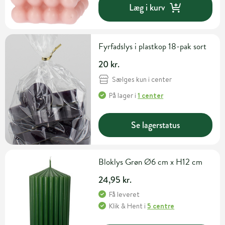
Læg i kurv
Fyrfadslys i plastkop 18-pak sort
20 kr.
Sælges kun i center
På lager
i
1 center
Se lagerstatus
Bloklys Grøn Ø6 cm x H12 cm
24,95 kr.
Få leveret
Klik & Hent
i
5 centre