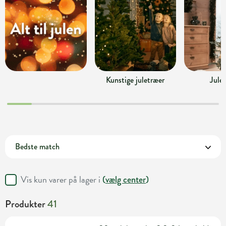
Kunstige juletræer
Jule
Vis kun varer på lager i
(
vælg center
)
Produkter
41