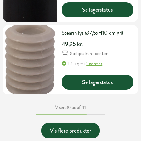
Se lagerstatus
Stearin lys Ø7,5xH10 cm grå
49,95 kr.
Sælges kun i center
På lager
i
1 center
Se lagerstatus
Viser 30 ud af 41
Vis flere produkter