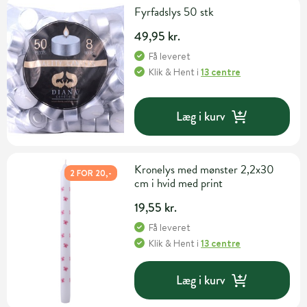
Fyrfadslys 50 stk
49,95 kr.
Få leveret
Klik & Hent
i
13 centre
Læg i kurv
Kronelys med mønster 2,2x30
2 FOR 20,-
cm i hvid med print
19,55 kr.
Få leveret
Klik & Hent
i
13 centre
Læg i kurv