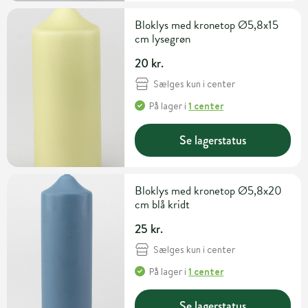
Bloklys med kronetop Ø5,8x15
cm lysegrøn
20 kr.
Sælges kun i center
På lager
i
1 center
Se lagerstatus
Bloklys med kronetop Ø5,8x20
cm blå kridt
25 kr.
Sælges kun i center
På lager
i
1 center
Se lagerstatus