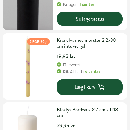
På lager
i
1 center
Se lagerstatus
Kronelys med mønster 2,2x30
2 FOR 20,-
cm i støvet gul
19,95 kr.
Få leveret
Klik & Hent
i
6 centre
Læg i kurv
Bloklys Bordeaux Ø7 cm x H18
cm
29,95 kr.