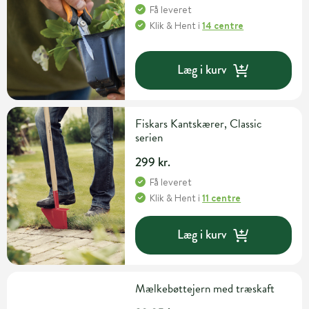
Få leveret
Klik & Hent
i
14 centre
Læg i kurv
Fiskars Kantskærer, Classic
serien
299 kr.
Få leveret
Klik & Hent
i
11 centre
Læg i kurv
Mælkebøttejern med træskaft