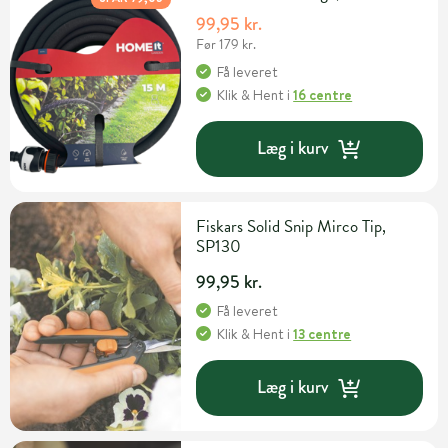
99,95 kr.
Før 179 kr.
Få leveret
Klik & Hent
i
16 centre
Læg i kurv
Fiskars Solid Snip Mirco Tip,
SP130
99,95 kr.
Få leveret
Klik & Hent
i
13 centre
Læg i kurv