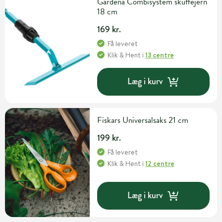
Gardena Combisystem skuffejern
18 cm
169 kr.
Få leveret
Klik & Hent
i
13 centre
Læg i kurv
Fiskars Universalsaks 21 cm
199 kr.
Få leveret
Klik & Hent
i
12 centre
Læg i kurv