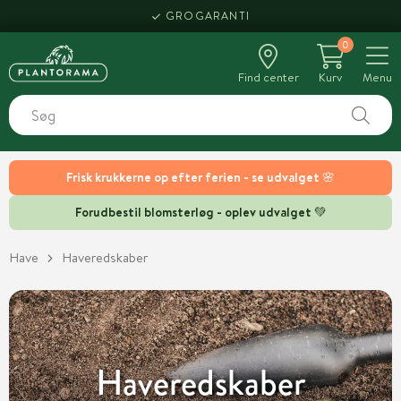
HENT SAMME DAG
0
Find center
Kurv
Menu
Frisk krukkerne op efter ferien - se udvalget 🌸
Forudbestil blomsterløg - oplev udvalget 💚
Have
Haveredskaber
Haveredskaber