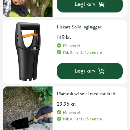
Læg i kurv
Fiskars Solid løglægger
149 kr.
Få leveret
Klik & Hent
i
15 centre
Læg i kurv
Planteskovl smal med træskaft
29,95 kr.
Få leveret
Klik & Hent
i
15 centre