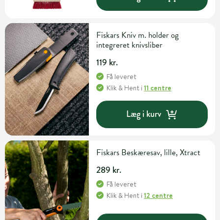
Fiskars Kniv m. holder og
integreret knivsliber
119 kr.
Få leveret
Klik & Hent
i
11 centre
Læg i kurv
Fiskars Beskæresav, lille, Xtract
289 kr.
Få leveret
Klik & Hent
i
12 centre