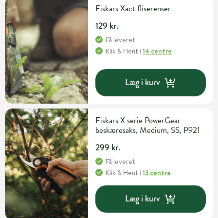
Fiskars Xact fliserenser
129 kr.
Få leveret
Klik & Hent
i
14 centre
Læg i kurv
Fiskars X serie PowerGear
beskæresaks, Medium, SS, P921
299 kr.
Få leveret
Klik & Hent
i
13 centre
Læg i kurv