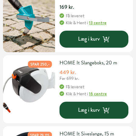
169 kr.
Få leveret
Klik & Hent
i
13 centre
Læg i kurv
HOME It Slangeboks, 20 m
SPAR 250,-
449 kr.
Før 699 kr.
Få leveret
Klik & Hent
i
16 centre
Læg i kurv
HOME It Siveslange, 15 m
SPAR 79,05