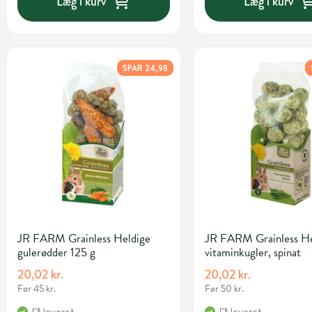
Læg i kurv
Læg i kurv
SPAR 24,98
JR FARM Grainless Heldige
JR FARM Grainless He
gulerødder 125 g
vitaminkugler, spinat
20,02 kr.
20,02 kr.
Før 45 kr.
Før 50 kr.