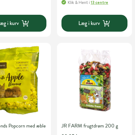
Klik & Hent
i
13 centre
æg i kurv
Læg i kurv
iends Popcorn med æble
JR FARM frugtdrøm 200 g