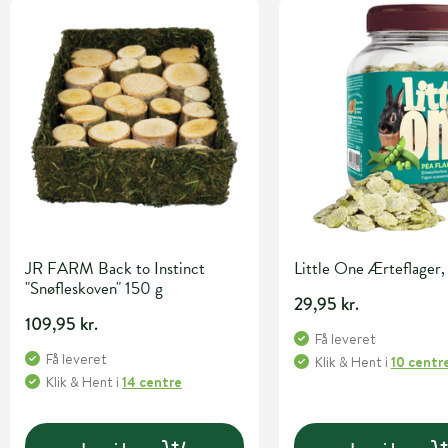
JR FARM Back to Instinct
Little One Ærteflager,
"Snøfleskoven" 150 g
29,95 kr.
109,95 kr.
Få leveret
Få leveret
Klik & Hent
i
10 centr
Klik & Hent
i
14 centre