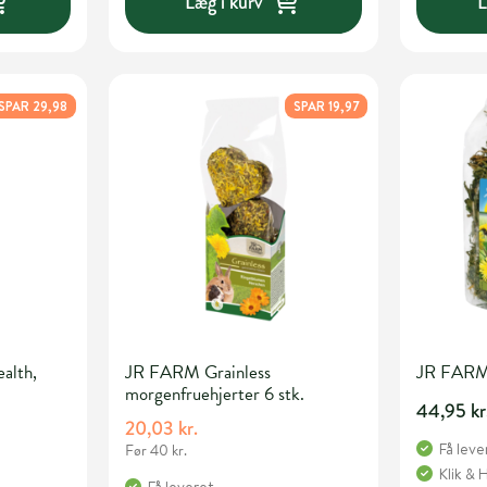
Læg i kurv
L
SPAR 29,98
SPAR 19,97
alth,
JR FARM Grainless
JR FARM 
morgenfruehjerter 6 stk.
44,95 kr
20,03 kr.
Få leve
Før 40 kr.
Klik & 