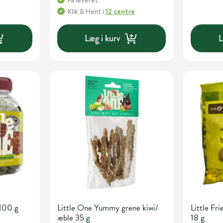
Få leveret
Klik & Hent
i
12 centre
Læg i kurv
L
 100 g
Little One Yummy grene kiwi/
Little Fr
æble 35 g
18 g