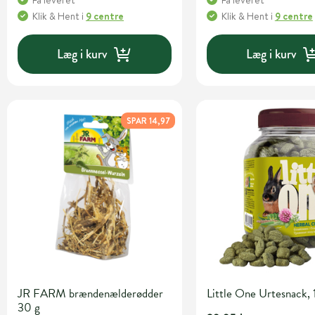
Få leveret
Få leveret
Klik & Hent
i
9 centre
Klik & Hent
i
9 centre
Læg i kurv
Læg i kurv
SPAR 14,97
JR FARM brændenælderødder
Little One Urtesnack,
30 g