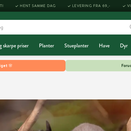
TI
HENT SAMME DAG
LEVERING FRA 69,-
V
g skarpe priser
Planter
Stueplanter
Have
Dyr
lget 🌸
Forud