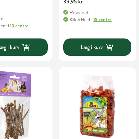
39,95 kr.
.
Få leveret
ret
Klik & Hent
i
15 centre
Hent
i
10 centre
æg i kurv
Læg i kurv