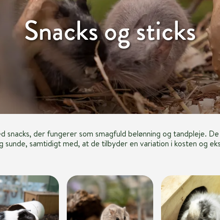
Snacks og sticks
d snacks, der fungerer som smagfuld belønning og tandpleje. De
g sunde, samtidigt med, at de tilbyder en variation i kosten og ek