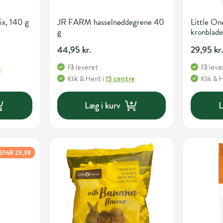
ix, 140 g
JR FARM hasselnøddegrene 40
Little O
g
kronblade
44,95 kr.
29,95 kr
Få leveret
Få leve
e
Klik & Hent
i
15 centre
Klik & 
Læg i kurv
L
SPAR 29,98