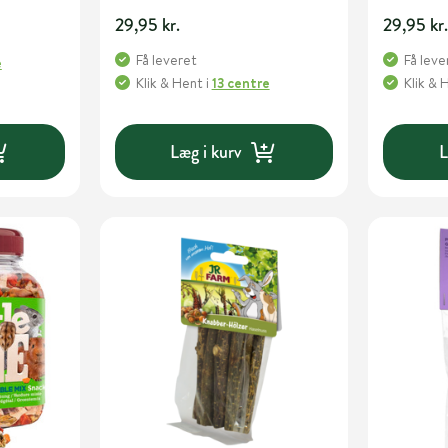
29,95 kr.
29,95 kr
Få leveret
Få leve
e
Klik & Hent
i
13 centre
Klik & 
Læg i kurv
L