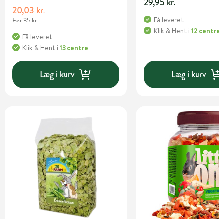
29,95 kr.
20,03 kr.
Få leveret
Før 35 kr.
Klik & Hent
i
12 centr
Få leveret
Klik & Hent
i
13 centre
Læg i kurv
Læg i kurv