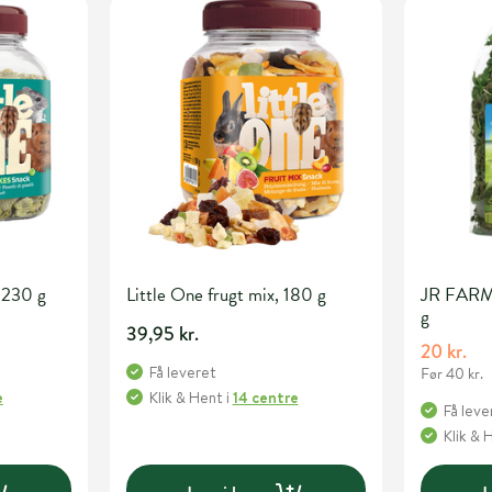
 230 g
Little One frugt mix, 180 g
JR FARM
g
39,95 kr.
20 kr.
Få leveret
Før 40 kr.
e
Klik & Hent
i
14 centre
Få leve
Klik & 