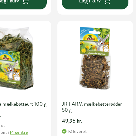
æg i kurv
Læg i kurv
mælkebøtteurt 100 g
JR FARM mælkebøtterødder
50 g
.
49,95 kr.
ret
Få leveret
Hent
i
14 centre