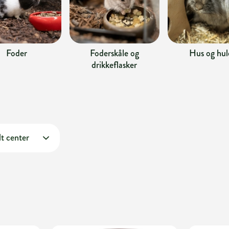
Foder
Foderskåle og
Hus og hul
drikkeflasker
t center