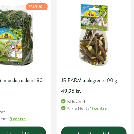
SPAR 20,-
 brændenældeurt 80
JR FARM æblegrene 100 g
49,95 kr.
Få leveret
Klik & Hent
i
11 centre
ret
Hent
i
9 centre