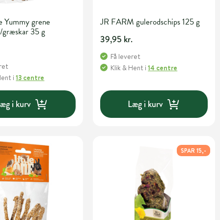
ne Yummy grene
JR FARM gulerodschips 125 g
/græskar 35 g
39,95 kr.
.
Få leveret
ret
Klik & Hent
i
14 centre
Hent
i
13 centre
æg i kurv
Læg i kurv
SPAR 15,-