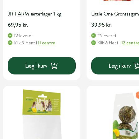
JR FARM ærteflager 1 kg
Little One Grøntsagsm
69,95 kr.
39,95 kr.
Få leveret
Få leveret
Klik & Hent
i
11 centre
Klik & Hent
i
12 centr
Læg i kurv
Læg i kurv