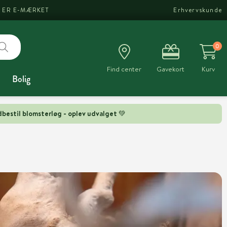
I ER E-MÆRKET
Erhvervskunde
0
Find center
Gavekort
Kurv
Bolig
bestil blomsterløg - oplev udvalget 💚