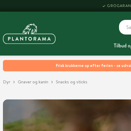
GROGARAN
Tilbud o
Frisk krukkerne op efter ferien - se udva
Dyr
Gnaver og kanin
Snacks og sticks