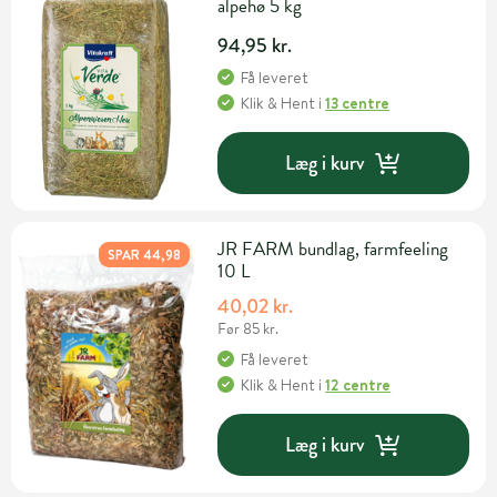
alpehø 5 kg
94,95 kr.
Få leveret
Klik & Hent
i
13 centre
Læg i kurv
JR FARM bundlag, farmfeeling
SPAR 44,98
10 L
40,02 kr.
Før 85 kr.
Få leveret
Klik & Hent
i
12 centre
Læg i kurv