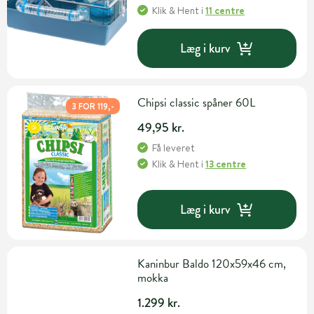
Klik & Hent
i
11 centre
Læg i kurv
Chipsi classic spåner 60L
3 FOR 119,-
49,95 kr.
Få leveret
Klik & Hent
i
13 centre
Læg i kurv
Kaninbur Baldo 120x59x46 cm,
mokka
1.299 kr.