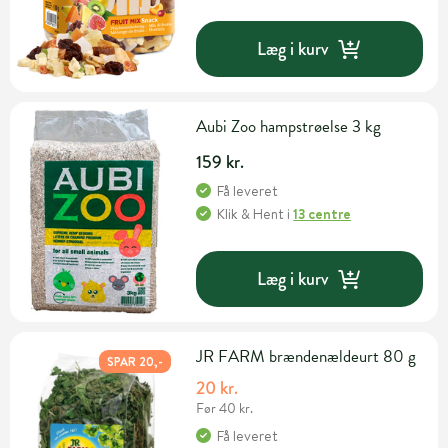
Læg i kurv
Aubi Zoo hampstrøelse 3 kg
159 kr.
Få leveret
Klik & Hent
i
13 centre
Læg i kurv
JR FARM brændenældeurt 80 g
SPAR 20,-
20 kr.
Før 40 kr.
Få leveret