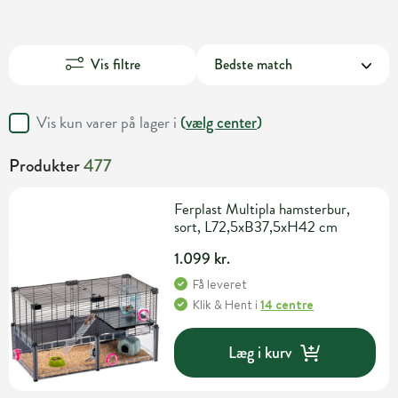
Vis filtre
Vis kun varer på lager i
(
vælg center
)
Produkter
477
Ferplast Multipla hamsterbur,
sort, L72,5xB37,5xH42 cm
1.099 kr.
Få leveret
Klik & Hent
i
14 centre
Læg i kurv