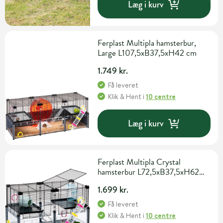
Læg i kurv
Ferplast Multipla hamsterbur,
Large L107,5xB37,5xH42 cm
1.749 kr.
Få leveret
Klik & Hent
i
10 centre
Læg i kurv
Ferplast Multipla Crystal
hamsterbur L72,5xB37,5xH62
cm
1.699 kr.
Få leveret
Klik & Hent
i
10 centre