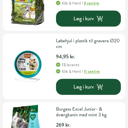
Klik & Hent
i
9 centre
Læg i kurv
Løbehjul i plastik til gnavere Ø20
cm
94,95 kr.
Få leveret
Klik & Hent
i
11 centre
Læg i kurv
Burgess Excel Junior- &
dværgkanin med mint 3 kg
269 kr.