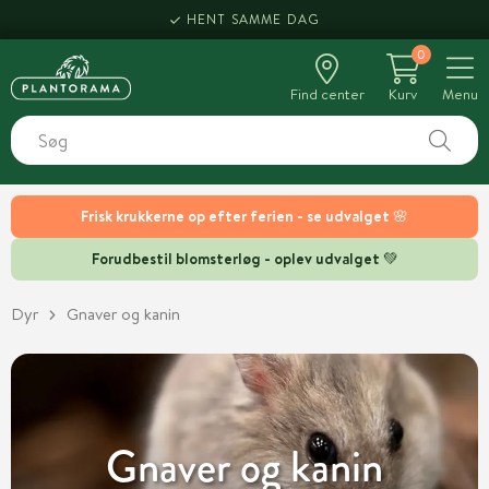
HENT SAMME DAG
0
Find center
Kurv
Menu
Frisk krukkerne op efter ferien - se udvalget 🌸
Forudbestil blomsterløg - oplev udvalget 💚
Dyr
Gnaver og kanin
Gnaver og kanin