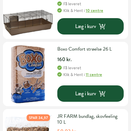
Få leveret
Klik & Hent
i
10 centre
Læg i kurv
Boxo Comfort strøelse 26 L
160 kr.
Få leveret
Klik & Hent
i
11 centre
Læg i kurv
JR FARM bundlag, skovfeeling
SPAR 34,97
10 L