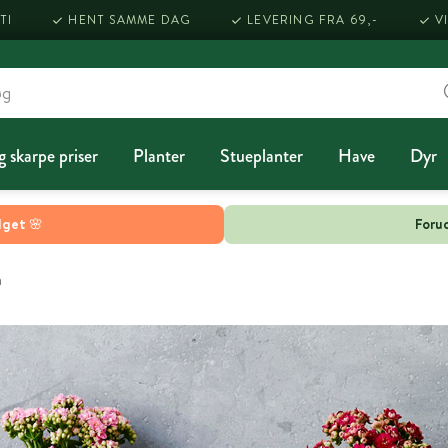
TI
HENT SAMME DAG
LEVERING FRA 69,-
V
g skarpe priser
Planter
Stueplanter
Have
Dyr
lget 🌸
Forud
n