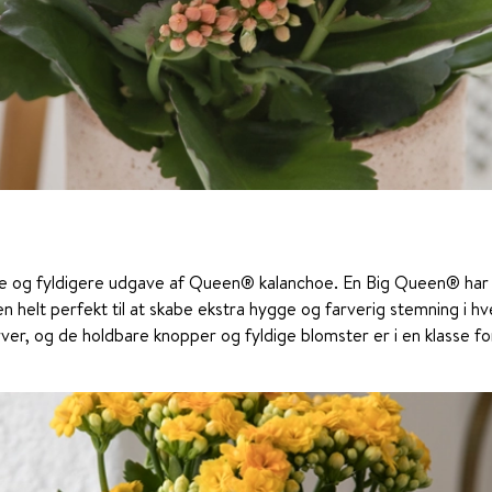
e og fyldigere udgave af Queen® kalanchoe. En Big Queen® har 
n helt perfekt til at skabe ekstra hygge og farverig stemning i 
rver, og de holdbare knopper og fyldige blomster er i en klasse for