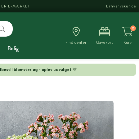
I ER E-MÆRKET
Erhvervskunde
0
Find center
Gavekort
Kurv
Bolig
bestil blomsterløg - oplev udvalget 💚