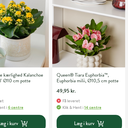
 kærlighed Kalanchoe
Queen® Tiara Euphorbia™,
ul' Ø10 cm potte
Euphorbia milii, Ø10,5 cm potte
49,95 kr.
ret
Få leveret
Hent
i
6 centre
Klik & Hent
i
14 centre
æg i kurv
Læg i kurv