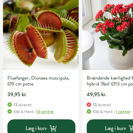
Fluefanger, Dionaea muscipula,
Brændende kærlighed 
Ø9 cm potte
hybrid 'Red' Ø13 cm po
39,95 kr.
49,95 kr.
Få leveret
Få leveret
Klik & Hent
i
13 centre
Klik & Hent
i
1 center
Læg i kurv
Læg i kurv