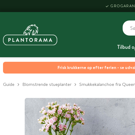
GROGARAN
Tilbud o
Frisk krukkerne op efter ferien - se udva
Guide
Blomstrende stueplanter
Smukkekalanchoe fra Quee