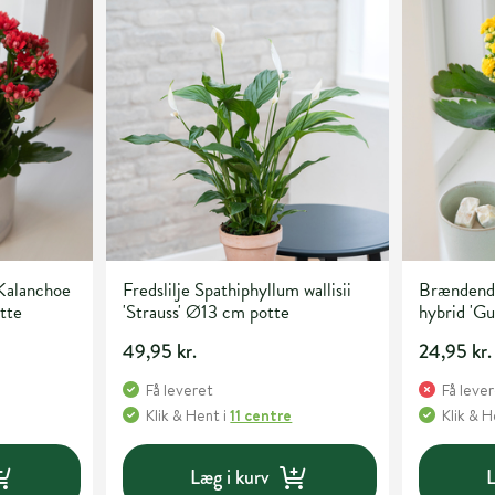
Kalanchoe
Fredslilje Spathiphyllum wallisii
Brændende
tte
'Strauss' Ø13 cm potte
hybrid 'G
49,95 kr.
24,95 kr.
Få leveret
Få leve
Klik & Hent
i
11 centre
Klik & 
Læg i kurv
L