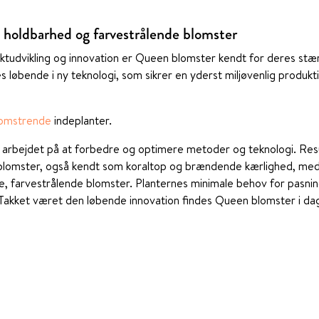
g holdbarhed og farvestrålende blomster
udvikling og innovation er Queen blomster kendt for deres stærk
s løbende i ny teknologi, som sikrer en yderst miljøvenlig produk
omstrende
indeplanter.
 arbejdet på at forbedre og optimere metoder og teknologi. Resu
 blomster, også kendt som koraltop og brændende kærlighed, med
e, farvestrålende blomster. Planternes minimale behov for pasning
. Takket været den løbende innovation findes Queen blomster i dag