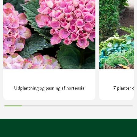
Udplantning og pasning af hortensia
7 planter de