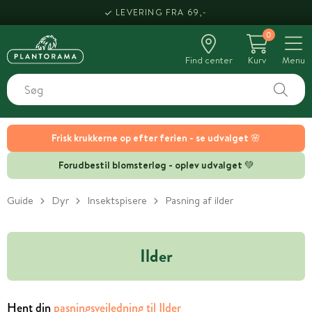
LEVERING FRA 69,-
0
Find center
Kurv
Menu
Frisk krukkerne op efter ferien - se udvalget 🌸
Forudbestil blomsterløg - oplev udvalget 💚
Guide
Dyr
Insektspisere
Pasning af ilder
Ilder
Hent din
pasningsvejledning til Ilder