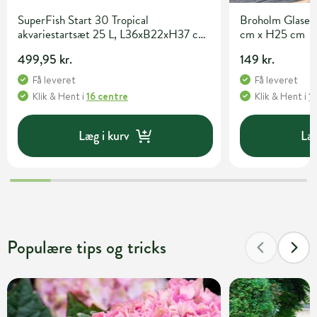
SuperFish Start 30 Tropical
Broholm Glaser
akvariestartsæt 25 L, L36xB22xH37 cm,
cm x H25 cm
sort
499,95 kr.
149 kr.
Få leveret
Få leveret
Klik & Hent
i
16 centre
Klik & Hent
i
1
Læg i kurv
Læg
Populære tips og tricks