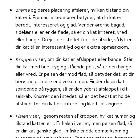
ørerne
og deres placering afslører, hvilken tilstand din
kat er i. Fremadrettede ører betyder, at din kat er
beredt, interesseret og glad. Vender ørerne bagud,
sidelæns eller er de flade, så er din kat irriteret, vred
eller bange. Drejer de i stedet fra side til side, så lytter
din kat til en interessant lyd og er ekstra opmærksom.
Kroppen
viser, om din kat er afslappet eller bange. Står
din kat med buet ryg og stående pels, så er den bange
eller vred. Er pelsen derimod flad, så betyder det, at din
berøring er mere end velkommen. Finder du din kat
spindende på ryggen, så er den yderst afslappet i dit
selskab. Knurrer den i stedet, så er det bedst at holde
afstand, for din kat er irriteret og klar til at angribe.
Halen
viser, ligesom resten af kroppen, hvilket humør og
tilstand katten er i. Er halen i vejret, men pelsen flad, så
er din kat ganske glad - måske endda opmærksom og
nysgerrig på omgivelserne. Er pelsen stående, betyder