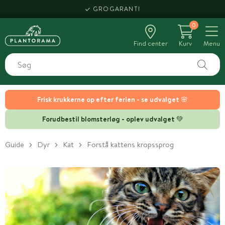
GROGARANTI
0
Find center
Kurv
Menu
Frisk krukkerne op efter ferien - se udvalget 🌸
Forudbestil blomsterløg - oplev udvalget 💚
Guide
Dyr
Kat
Forstå kattens kropssprog