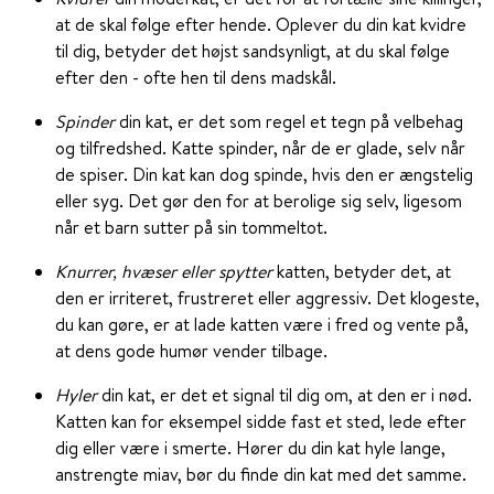
at de skal følge efter hende. Oplever du din kat kvidre
til dig, betyder det højst sandsynligt, at du skal følge
efter den - ofte hen til dens madskål.
Spinder
din kat, er det som regel et tegn på velbehag
og tilfredshed. Katte spinder, når de er glade, selv når
de spiser. Din kat kan dog spinde, hvis den er ængstelig
eller syg. Det gør den for at berolige sig selv, ligesom
når et barn sutter på sin tommeltot.
Knurrer, hvæser eller spytter
katten, betyder det, at
den er irriteret, frustreret eller aggressiv. Det klogeste,
du kan gøre, er at lade katten være i fred og vente på,
at dens gode humør vender tilbage.
Hyler
din kat, er det et signal til dig om, at den er i nød.
Katten kan for eksempel sidde fast et sted, lede efter
dig eller være i smerte. Hører du din kat hyle lange,
anstrengte miav, bør du finde din kat med det samme.