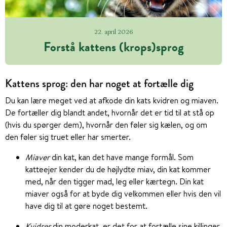
22. april 2026
Forstå kattens (krops)sprog
Kattens sprog: den har noget at fortælle dig
Du kan lære meget ved at afkode din kats kvidren og miaven.
De fortæller dig blandt andet, hvornår det er tid til at stå op
(hvis du spørger dem), hvornår den føler sig kælen, og om
den føler sig truet eller har smerter.
Miaver
din kat, kan det have mange formål. Som
katteejer kender du de højlydte miav, din kat kommer
med, når den tigger mad, leg eller kærtegn. Din kat
miaver også for at byde dig velkommen eller hvis den vil
have dig til at gøre noget bestemt.
Kvidrer
din moderkat, er det for at fortælle sine killinger,