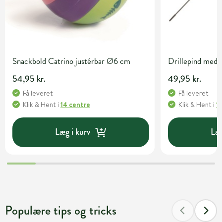
Snackbold Catrino justérbar Ø6 cm
Drillepind med 
54,95 kr.
49,95 kr.
Få leveret
Få leveret
Klik & Hent
i
14 centre
Klik & Hent
i
1
Læg i kurv
Læg
Populære tips og tricks