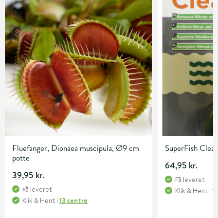
Fluefanger, Dionaea muscipula, Ø9 cm
SuperFish Clean
potte
64,95 kr.
39,95 kr.
Få leveret
Få leveret
Klik & Hent
i
1
Klik & Hent
i
13 centre