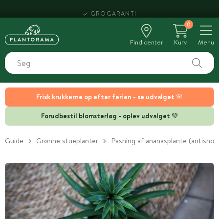
HENT SAMME DAG
0
Find center
Kurv
Menu
Frisk krukkerne op efter ferien - se udvalget 🌸
Forudbestil blomsterløg - oplev udvalget 💚
Guide
Grønne stueplanter
Pasning af ananasplante (antisnor