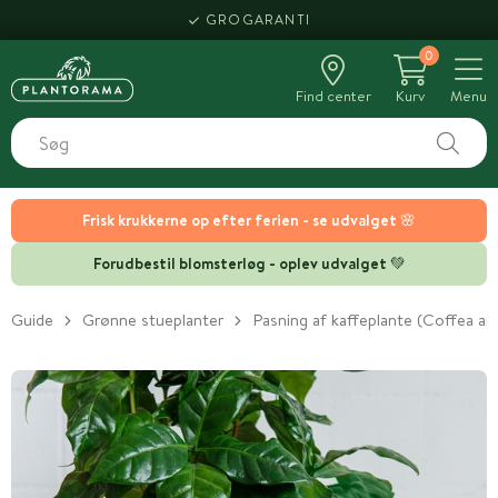
GROGARANTI
0
Find center
Kurv
Menu
Frisk krukkerne op efter ferien - se udvalget 🌸
Forudbestil blomsterløg - oplev udvalget 💚
Guide
Grønne stueplanter
Pasning af kaffeplante (Coffea ara