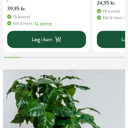
24,95 kr.
39,95 kr.
Få leveret
Få leveret
Klik & Hent
i
9
Klik & Hent
i
12 centre
Læg i kurv
Læg