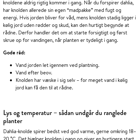
knoldene aldrig rigtig kommer i gang. Når du forspirer dahlia,
har knolden allerede sin egen “madpakke” med fugt og
energi. Hvis jorden bliver for våd, mens knolden stadig ligger i
kølig jord uden rødder og skud, kan den hurtigt begynde at
rådne. Derfor handler det om at starte forsigtigt og først
skrue op for vandingen, når planten er tydeligt i gang.
Gode råd:
Vand jorden let igennem ved plantning.
Vand efter beov.
Knolden har væske i sig selv – for meget vand i kølig
jord kan få den til at rådne.
Lys og temperatur – sådan undgår du ranglede
planter
Dahlia-knolde spirer bedst ved god varme, gerne omkring 18–
20 °C. Det hjælper knolden i gang og giver en hurtigere start.