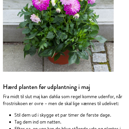
Hærd planten før udplantning i maj
Fra midt til slut maj kan dahlia som regel komme udenfor, når
frostrisikoen er ovre – men de skal lige vænnes til udelivet:
Stil dem ud i skygge et par timer de første dage.
Tag dem ind om natten.
Efter ca. en uge kan de blive stående ude og plantes i