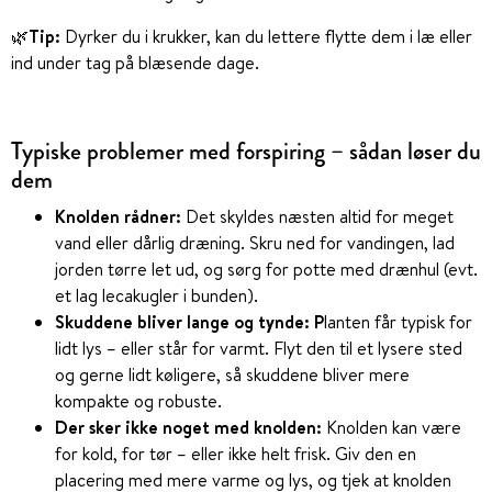
🌿
Tip:
Dyrker du i krukker, kan du lettere flytte dem i læ eller
ind under tag på blæsende dage.
Typiske problemer med forspiring – sådan løser du
dem
Knolden rådner:
Det skyldes næsten altid for meget
vand eller dårlig dræning. Skru ned for vandingen, lad
jorden tørre let ud, og sørg for potte med drænhul (evt.
et lag lecakugler i bunden).
Skuddene bliver lange og tynde: P
lanten får typisk for
lidt lys – eller står for varmt. Flyt den til et lysere sted
og gerne lidt køligere, så skuddene bliver mere
kompakte og robuste.
Der sker ikke noget med knolden:
Knolden kan være
for kold, for tør – eller ikke helt frisk. Giv den en
placering med mere varme og lys, og tjek at knolden