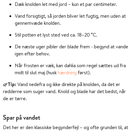
Dæk knolden let
med jord – kun et par centimeter.
Vand forsigtigt
, så jorden bliver let fugtig, men uden at
gennemvæde knolden.
Stil potten et lyst sted ved ca. 18–20 °C.
De næste uger pibler der blade frem - begynd at vande
igen efter behov.
Når frosten er væk, kan dahlia som regel sættes ud fra
midt til slut maj (husk
hærdning
først).
🌿
Tip:
Vand nedefra og ikke direkte på knolden, da det er
rødderne som suger vand. Knold og blade har det bedst, når
de er tørre.
Spar på vandet
Det her er den klassiske begynderfejl – og ofte grunden til, at