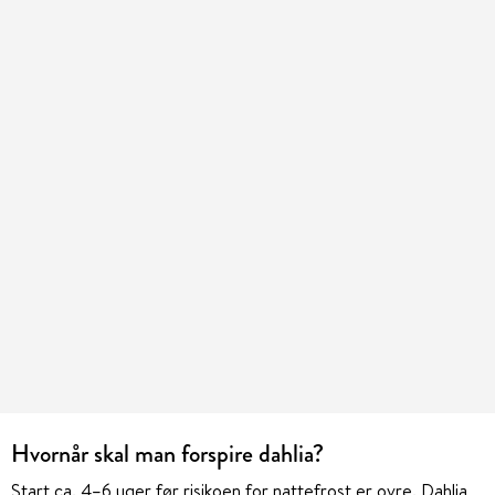
Hvornår skal man forspire dahlia?
Start ca. 4–6 uger før risikoen for nattefrost er ovre. Dahlia