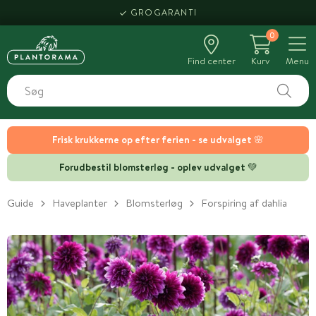
GROGARANTI
0
Find center
Kurv
Menu
Frisk krukkerne op efter ferien - se udvalget 🌸
Forudbestil blomsterløg - oplev udvalget 💚
Guide
Haveplanter
Blomsterløg
Forspiring af dahlia