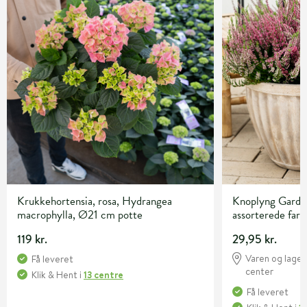
Krukkehortensia, rosa, Hydrangea
Knoplyng Garden
macrophylla, Ø21 cm potte
assorterede far
119 kr.
29,95 kr.
Varen og lagert
Få leveret
center
Klik & Hent
i
13 centre
Få leveret