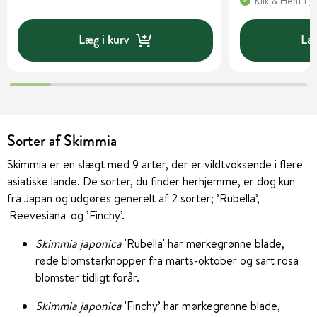
Klik & Hent
i
1
Læg i kurv
Læg
Sorter af Skimmia
Skimmia er en slægt med 9 arter, der er vildtvoksende i flere
asiatiske lande. De sorter, du finder herhjemme, er dog kun
fra Japan og udgøres generelt af 2 sorter; ’Rubella’,
'Reevesiana' og ’Finchy’.
Skimmia japonica
'Rubella' har mørkegrønne blade,
røde blomsterknopper fra marts-oktober og sart rosa
blomster tidligt forår.
Skimmia japonica
'Finchy’ har mørkegrønne blade,