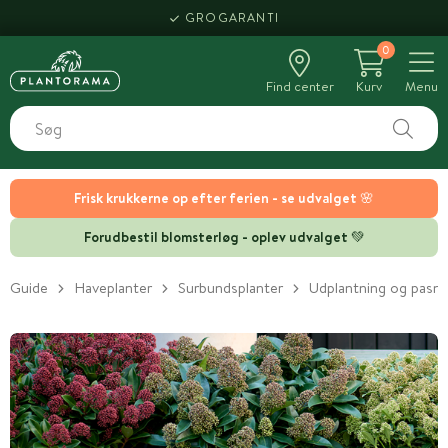
GROGARANTI
0
Find center
Kurv
Menu
Frisk krukkerne op efter ferien - se udvalget 🌸
Forudbestil blomsterløg - oplev udvalget 💚
Guide
Haveplanter
Surbundsplanter
Udplantning og pasni