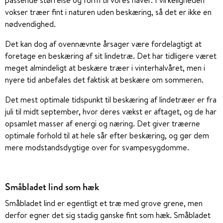
passende størrelse og form til vores haver. I virkeligheden
vokser træer fint i naturen uden beskæring, så det er ikke en
nødvendighed.
Det kan dog af ovennævnte årsager være fordelagtigt at
foretage en beskæring af sit lindetræ. Det har tidligere været
meget almindeligt at beskære træer i vinterhalvåret, men i
nyere tid anbefales det faktisk at beskære om sommeren.
Det mest optimale tidspunkt til beskæring af lindetræer er fra
juli til midt september, hvor deres vækst er aftaget, og de har
opsamlet masser af energi og næring. Det giver træerne
optimale forhold til at hele sår efter beskæring, og gør dem
mere modstandsdygtige over for svampesygdomme.
Småbladet lind som hæk
Småbladet lind er egentligt et træ med grove grene, men
derfor egner det sig stadig ganske fint som hæk. Småbladet