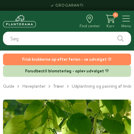
GROGARANTI
0
Find center
Kurv
Menu
Frisk krukkerne op efter ferien - se udvalget 🌸
Forudbestil blomsterløg - oplev udvalget 💚
Guide
Haveplanter
Træer
Udplantning og pasning af linde