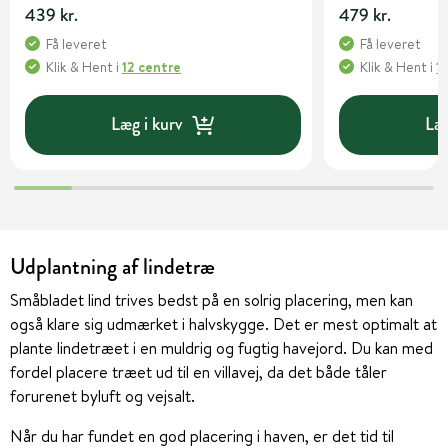
439 kr.
479 kr.
Få leveret
Få leveret
Klik & Hent
i
12 centre
Klik & Hent
i
1
Læg i kurv
Læg
Udplantning af lindetræ
Småbladet lind trives bedst på en solrig placering, men kan
også klare sig udmærket i halvskygge. Det er mest optimalt at
plante lindetræet i en muldrig og fugtig havejord. Du kan med
fordel placere træet ud til en villavej, da det både tåler
forurenet byluft og vejsalt.
Når du har fundet en god placering i haven, er det tid til