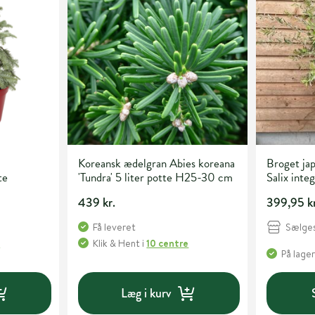
Koreansk ædelgran Abies koreana
Broget ja
te
'Tundra' 5 liter potte H25-30 cm
Salix inte
liter pott
439 kr.
399,95 kr
Sælges
Få leveret
e
Klik & Hent
i
10 centre
På lager
Læg i kurv