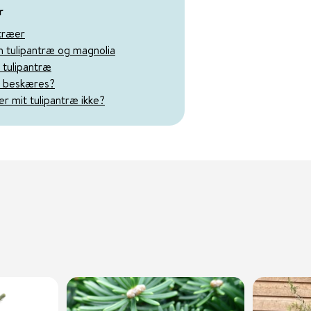
r
ntræer
m tulipantræ og magnolia
 tulipantræ
t beskæres?
r mit tulipantræ ikke?