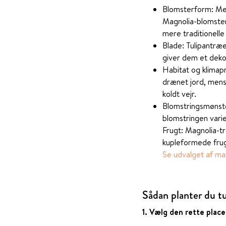
Blomsterform: Men
Magnolia-blomster
mere traditionelle
Blade: Tulipantræe
giver dem et deko
Habitat og klimap
drænet jord, mens
koldt vejr.
Blomstringsmønste
blomstringen varie
Frugt: Magnolia-t
kupleformede frugt
Se udvalget af ma
Sådan planter du t
1. 
Vælg den rette place