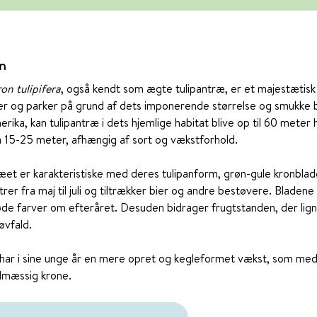
en
on tulipifera
, også kendt som ægte tulipantræ, er et majestætisk
aver og parker på grund af dets imponerende størrelse og smukke b
ika, kan tulipantræ i dets hjemlige habitat blive op til 60 meter h
å 15-25 meter, afhængig af sort og vækstforhold.
æet er karakteristiske med deres tulipanform, grøn-gule kronbla
er fra maj til juli og tiltrækker bier og andre bestøvere. Bladene
øde farver om efteråret. Desuden bidrager frugtstanden, der ligne
øvfald.
ar i sine unge år en mere opret og kegleformet vækst, som med ti
lmæssig krone.