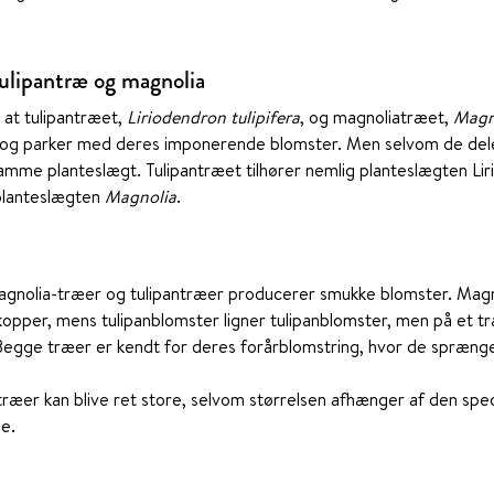
tulipantræ og magnolia
, at tulipantræet,
Liriodendron tulipifera
, og magnoliatræet,
Magn
og parker med deres imponerende blomster. Men selvom de deler
 samme planteslægt. Tulipantræet tilhører nemlig planteslægten L
 planteslægten
Magnolia
.
gnolia-træer og tulipantræer producerer smukke blomster. Magno
kopper, mens tulipanblomster ligner tulipanblomster, men på et t
Begge træer er kendt for deres forårblomstring, hvor de spræng
ræer kan blive ret store, selvom størrelsen afhænger af den spec
e.