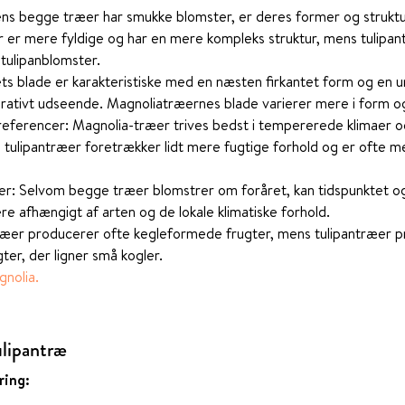
s begge træer har smukke blomster, er deres former og struktur
 er mere fyldige og har en mere kompleks struktur, mens tulipan
 tulipanblomster.
ts blade er karakteristiske med en næsten firkantet form og en un
rativt udseende. Magnoliatræernes blade varierer mere i form og
referencer: Magnolia-træer trives bedst i tempererede klimaer 
 tulipantræer foretrækker lidt mere fugtige forhold og er ofte m
r: Selvom begge træer blomstrer om foråret, kan tidspunktet o
re afhængigt af arten og de lokale klimatiske forhold.
ræer producerer ofte kegleformede frugter, mens tulipantræer 
er, der ligner små kogler.
gnolia.
ulipantræ
ring: