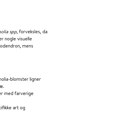
olia spp
, forveksles, da
 nogle visuelle
iriodendron, mens
lia-blomster ligner
ræ.
er med farverige
ifikke art og