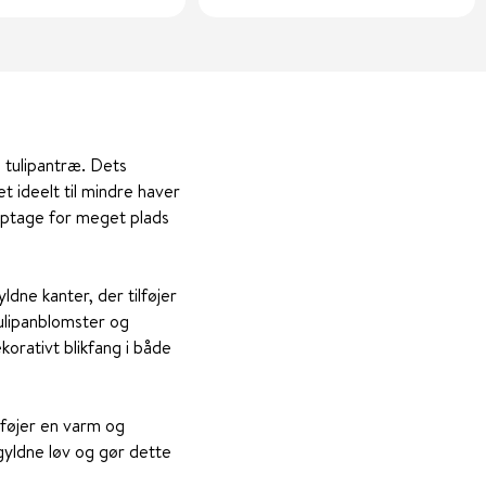
e tulipantræ. Dets
t ideelt til mindre haver
 optage for meget plads
ldne kanter, der tilføjer
 tulipanblomster og
korativt blikfang i både
ilføjer en varm og
gyldne løv og gør dette