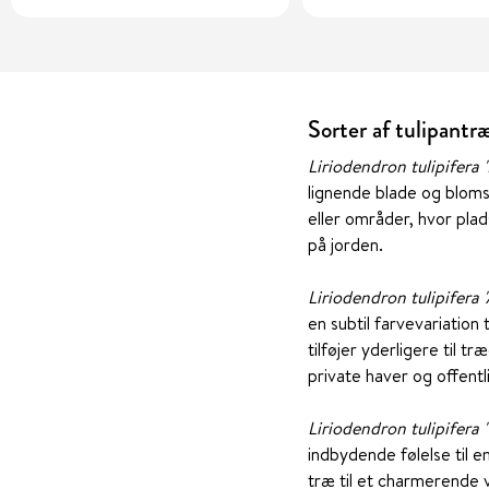
Sorter af tulipantr
Liriodendron tulipifera '
lignende blade og blomst
eller områder, hvor pla
på jorden.
Liriodendron tulipifer
en subtil farvevariation 
tilføjer yderligere til 
private haver og offentl
Liriodendron tulipifera 
indbydende følelse til 
træ til et charmerende 