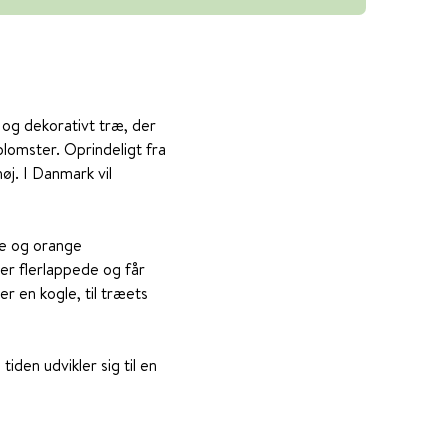
 og dekorativt træ, der
lomster. Oprindeligt fra
øj. I Danmark vil
de og orange
 er flerlappede og får
r en kogle, til træets
den udvikler sig til en