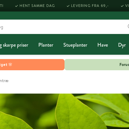
TI
HENT SAMME DAG
LEVERING FRA 69,-
V
g skarpe priser
Planter
Stueplanter
Have
Dyr
lget 🌸
Forud
antræ