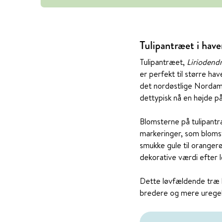
Tulipantræet i hav
Tulipantræet,
Liriodendr
er perfekt til større h
det nordøstlige Nordamer
dettypisk nå en højde p
Blomsterne på tulipantr
markeringer, som blomstr
smukke gule til oranger
dekorative værdi efter l
Dette løvfældende træ h
bredere og mere urege