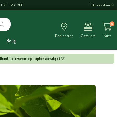
I ER E-MÆRKET
Erhvervskunde
0
Find center
Gavekort
Kurv
Bolig
bestil blomsterløg - oplev udvalget 💚