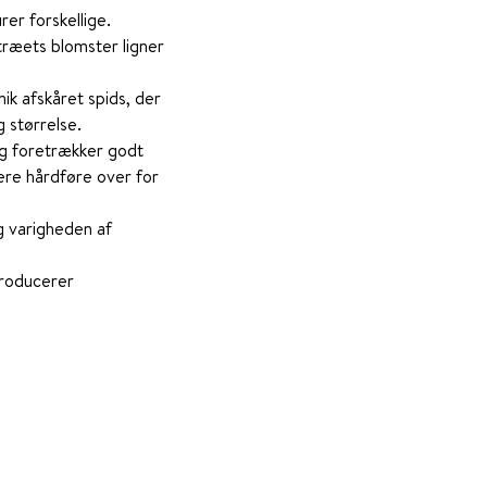
er forskellige.
træets blomster ligner
ik afskåret spids, der
 størrelse.
og foretrækker godt
ere hårdføre over for
g varigheden af
producerer