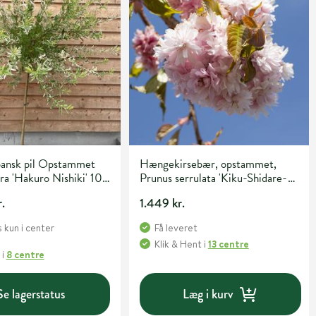
pansk pil Opstammet
Hængekirsebær, opstammet,
gra 'Hakuro Nishiki' 10
Prunus serrulata 'Kiku-Shidare-
e 80 cm
Sakura', 20 liter potte, 180 cm
.
1.449 kr.
 kun i center
Få leveret
Klik & Hent
i
13 centre
i
8 centre
Se lagerstatus
Læg i kurv