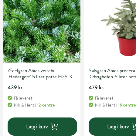
Ædelgran Abies veitchii
Sølvgran Abies procera
'Hedergott' 5 liter potte H25-30
'Obrighofen' 5 liter pot
cm
439 kr.
479 kr.
Få leveret
Få leveret
Klik & Hent
i
12 centre
Klik & Hent
i
16 centr
Læg i kurv
Læg i kurv