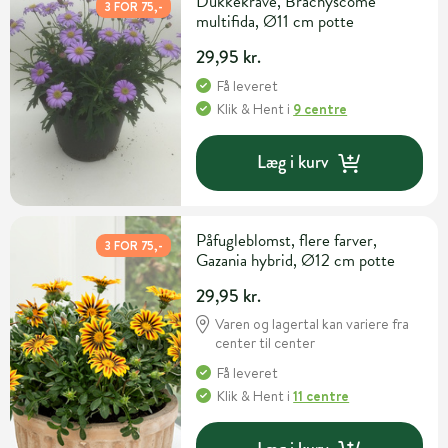
Dukkekrave, Brachyscome
3 FOR 75,-
multifida, Ø11 cm potte
29,95 kr.
Få leveret
Klik & Hent
i
9 centre
Læg i kurv
Påfugleblomst, flere farver,
3 FOR 75,-
Gazania hybrid, Ø12 cm potte
29,95 kr.
Varen og lagertal kan variere fra
center til center
Få leveret
Klik & Hent
i
11 centre