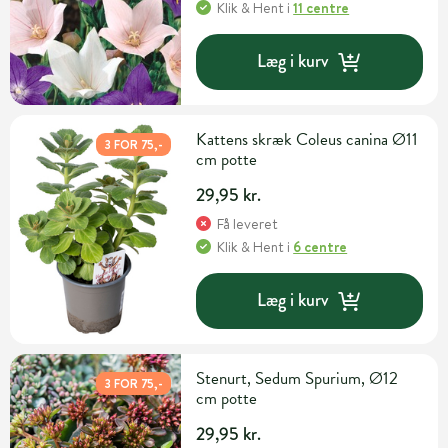
Klik & Hent
i
11 centre
Læg i kurv
Kattens skræk Coleus canina Ø11
3 FOR 75,-
cm potte
29,95 kr.
Få leveret
Klik & Hent
i
6 centre
Læg i kurv
Stenurt, Sedum Spurium, Ø12
3 FOR 75,-
cm potte
29,95 kr.