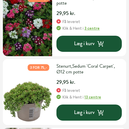
potte
29,95 kr.
Få leveret
Klik & Hent
i
3 centre
Læg i kurv
Stenurt,Sedum 'Coral Carpet',
3 FOR 75,-
Ø12 cm potte
29,95 kr.
Få leveret
Klik & Hent
i
13 centre
Læg i kurv