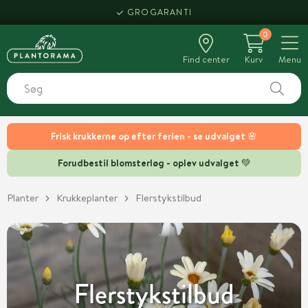
HENT SAMME DAG
0
Find center
Kurv
Menu
Frisk krukkerne op efter ferien - se udvalget 🌸
Forudbestil blomsterløg - oplev udvalget 💚
Planter
Krukkeplanter
Flerstykstilbud
Flerstykstilbud