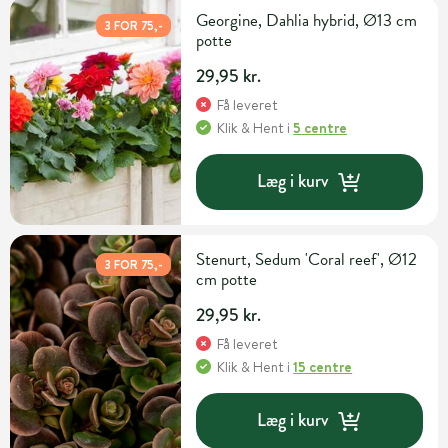
Georgine, Dahlia hybrid, Ø13 cm
3 FOR 75,-
potte
29,95 kr.
Få leveret
Klik & Hent
i
5 centre
Læg i kurv
Stenurt, Sedum 'Coral reef', Ø12
3 FOR 75,-
cm potte
29,95 kr.
Få leveret
Klik & Hent
i
15 centre
Læg i kurv