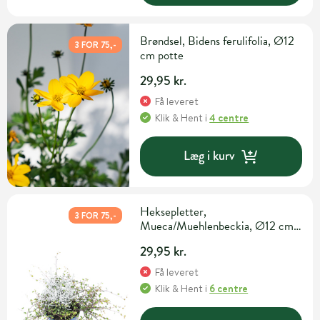
Brøndsel, Bidens ferulifolia, Ø12
3 FOR 75,-
cm potte
29,95 kr.
Få leveret
Klik & Hent
i
4 centre
Læg i kurv
Heksepletter,
3 FOR 75,-
Mueca/Muehlenbeckia, Ø12 cm
potte
29,95 kr.
Få leveret
Klik & Hent
i
6 centre