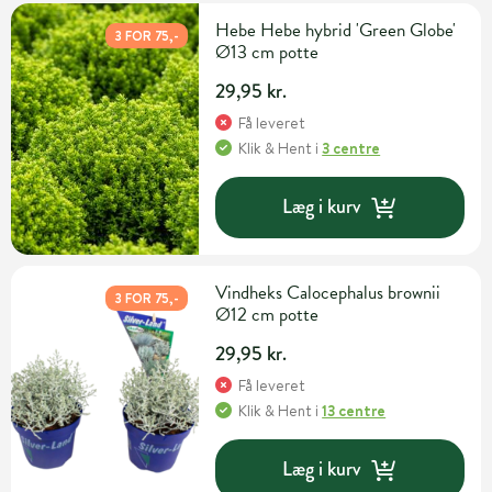
Hebe Hebe hybrid 'Green Globe'
3 FOR 75,-
Ø13 cm potte
29,95 kr.
Få leveret
Klik & Hent
i
3 centre
Læg i kurv
Vindheks Calocephalus brownii
3 FOR 75,-
Ø12 cm potte
29,95 kr.
Få leveret
Klik & Hent
i
13 centre
Læg i kurv