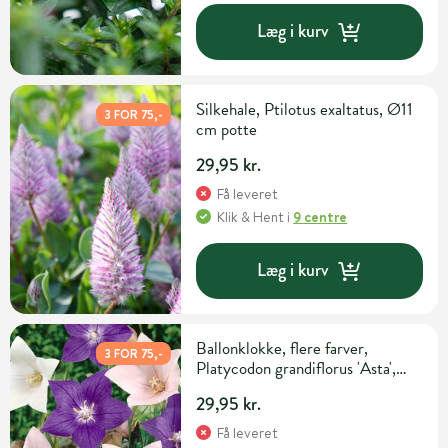
Læg i kurv
Silkehale, Ptilotus exaltatus, Ø11
3 FOR 75,-
cm potte
29,95 kr.
Få leveret
Klik & Hent
i
9 centre
Læg i kurv
Ballonklokke, flere farver,
3 FOR 75,-
Platycodon grandiflorus 'Asta',
Ø11 cm potte
29,95 kr.
Få leveret