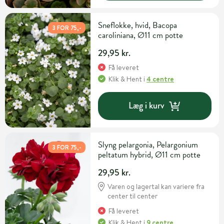
Sneflokke, hvid, Bacopa
3 FOR 75,-
caroliniana, Ø11 cm potte
29,95 kr.
Få leveret
Klik & Hent
i
4 centre
Læg i kurv
Slyng pelargonia, Pelargonium
3 FOR 75,-
peltatum hybrid, Ø11 cm potte
29,95 kr.
Varen og lagertal kan variere fra
center til center
Få leveret
Klik & Hent
i
9 centre