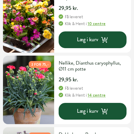
29,95 kr.
Få leveret
Klik & Hent
i
10 centre
Læg i kurv
Nellike, Dianthus caryophyllus,
3 FOR 75,-
Ø11 cm potte
29,95 kr.
Få leveret
Klik & Hent
i
14 centre
Læg i kurv