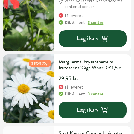
Varen og lagertal kan variere fra
center til center
Få leveret
Klik & Hent
i
3 centre
Læg i kurv
Marguerit Chrysanthemum
3 FOR 75,-
frutescens 'Giga White' Ø11,5 cm
potte
29,95 kr.
Få leveret
Klik & Hent
i
3 centre
Læg i kurv
Stolt Kavaler Cosmos bipinnatus