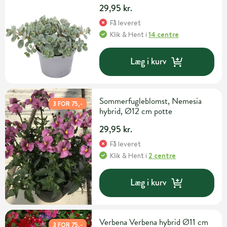
29,95 kr.
Få leveret
Klik & Hent
i
14 centre
Læg i kurv
Sommerfugleblomst, Nemesia
3 FOR 75,-
hybrid, Ø12 cm potte
29,95 kr.
Få leveret
Klik & Hent
i
2 centre
Læg i kurv
Verbena Verbena hybrid Ø11 cm
3 FOR 75,-