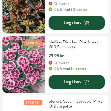
Få leveret
Klik & Hent
i
15 centre
Læg i kurv
Nellike, Dianthus 'Pink Kisses',
3 FOR 75,-
Ø10,5 cm potte
29,95 kr.
Få leveret
Klik & Hent
i
4 centre
Læg i kurv
Stenurt, Sedum Cauticola 'Pink',
3 FOR 75,-
Ø12 cm potte