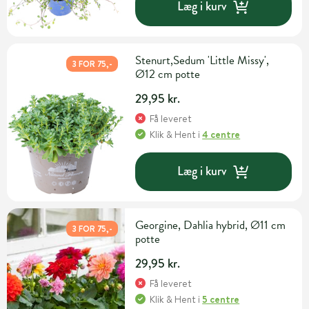
Læg i kurv
Stenurt,Sedum 'Little Missy',
3 FOR 75,-
Ø12 cm potte
29,95 kr.
Få leveret
Klik & Hent
i
4 centre
Læg i kurv
Georgine, Dahlia hybrid, Ø11 cm
3 FOR 75,-
potte
29,95 kr.
Få leveret
Klik & Hent
i
5 centre