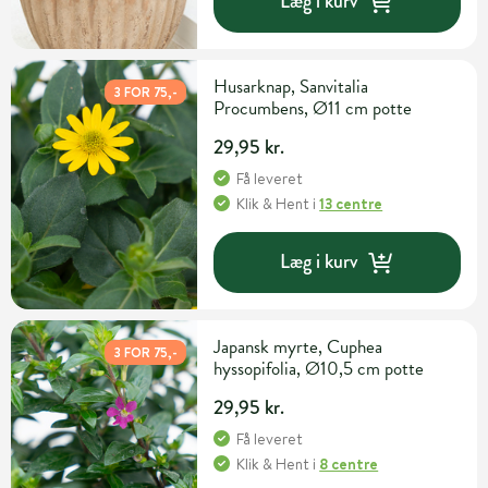
Læg i kurv
Husarknap, Sanvitalia
3 FOR 75,-
Procumbens, Ø11 cm potte
29,95 kr.
Få leveret
Klik & Hent
i
13 centre
Læg i kurv
Japansk myrte, Cuphea
3 FOR 75,-
hyssopifolia, Ø10,5 cm potte
29,95 kr.
Få leveret
Klik & Hent
i
8 centre