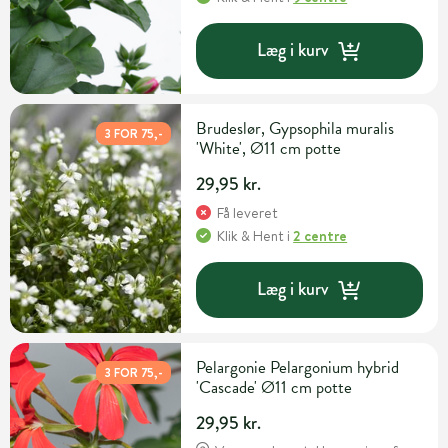
Læg i kurv
Brudeslør, Gypsophila muralis
3 FOR 75,-
'White', Ø11 cm potte
29,95 kr.
Få leveret
Klik & Hent
i
2 centre
Læg i kurv
Pelargonie Pelargonium hybrid
3 FOR 75,-
'Cascade' Ø11 cm potte
29,95 kr.