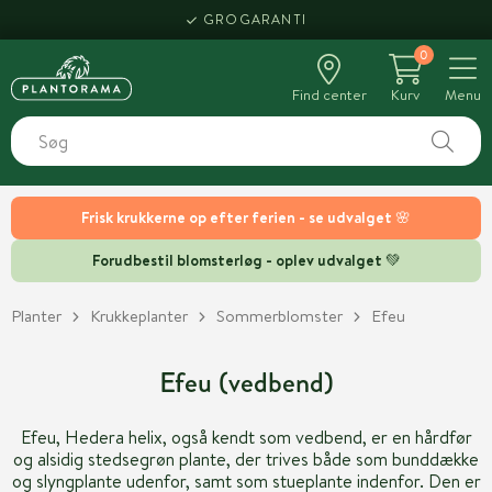
GROGARANTI
0
Find center
Kurv
Menu
Frisk krukkerne op efter ferien - se udvalget 🌸
Forudbestil blomsterløg - oplev udvalget 💚
Planter
Krukkeplanter
Sommerblomster
Efeu
Efeu (vedbend)
Efeu, Hedera helix, også kendt som vedbend, er en hårdfør
og alsidig stedsegrøn plante, der trives både som bunddække
og slyngplante udenfor, samt som stueplante indenfor. Den er