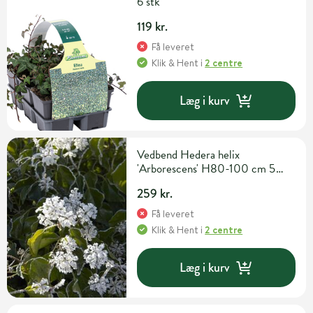
6 stk
119 kr.
Få leveret
Klik & Hent
i
2 centre
Læg i kurv
Vedbend Hedera helix
'Arborescens' H80-100 cm 5
liter potte
259 kr.
Få leveret
Klik & Hent
i
2 centre
Læg i kurv