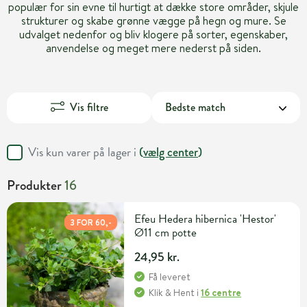
populær for sin evne til hurtigt at dække store områder, skjule
strukturer og skabe grønne vægge på hegn og mure. Se
udvalget nedenfor og bliv klogere på sorter, egenskaber,
anvendelse og meget mere nederst på siden.
Vis filtre
Vis kun varer på lager i
(
vælg center
)
Produkter
16
Efeu Hedera hibernica 'Hestor'
3 FOR 60,-
Ø11 cm potte
24,95 kr.
Få leveret
Klik & Hent
i
16 centre