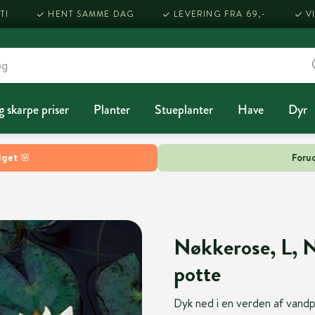
TI
HENT SAMME DAG
LEVERING FRA 69,-
V
g skarpe priser
Planter
Stueplanter
Have
Dyr
lget 🌸
Forud
Nøkkerose, L, N
potte
Dyk ned i en verden af vand