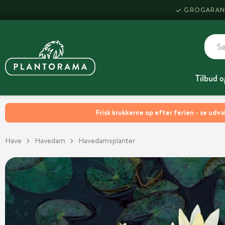
GROGARAN
Tilbud o
Frisk krukkerne op efter ferien - se udva
Have
Havedam
Havedamsplanter