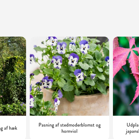
Pasning af stedmoderblomst og
Udplan
ng af hæk
hornviol
japans