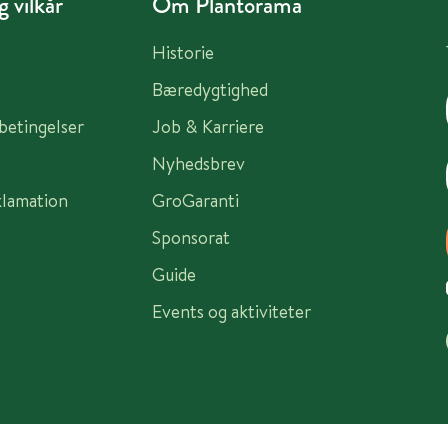
 vilkår
Om Plantorama
Historie
Bæredygtighed
sbetingelser
Job & Karriere
Nyhedsbrev
klamation
GroGaranti
Sponsorat
Guide
Events og aktiviteter