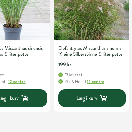
s Miscanthus sinensis
Elefantgræs Miscanthus sinensis
s' 5 liter potte
'Kleine Silberspinne' 5 liter potte
199 kr.
ret
Få leveret
Hent
i
12 centre
Klik & Hent
i
12 centre
æg i kurv
Læg i kurv