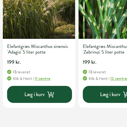
Elefantgræs Miscanthus sinensis
Elefantgræs Miscanthus
'Adagio' 5 liter potte
'Zebrinus' 5 liter potte
199 kr.
199 kr.
Få leveret
Få leveret
Klik & Hent
i
11 centre
Klik & Hent
i
12 centr
Læg i kurv
Læg i kurv