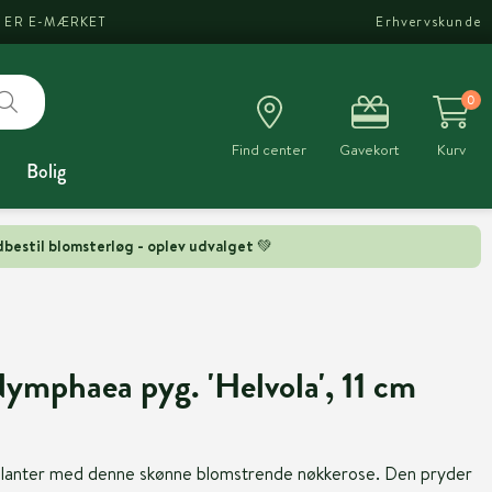
I ER E-MÆRKET
Erhvervskunde
0
Find center
Gavekort
Kurv
Bolig
bestil blomsterløg - oplev udvalget 💚
ymphaea pyg. 'Helvola', 11 cm
planter med denne skønne blomstrende nøkkerose. Den pryder