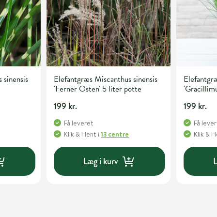
 sinensis
Elefantgræs Miscanthus sinensis
Elefantgræ
'Ferner Osten' 5 liter potte
'Gracillimu
199 kr.
199 kr.
Få leveret
Få leve
e
Klik & Hent
i
13 centre
Klik & 
Læg i kurv
L