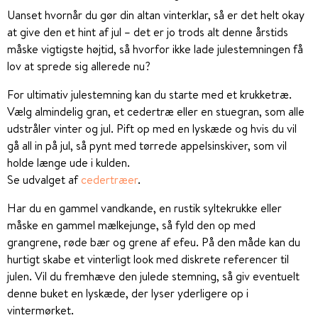
Uanset hvornår du gør din altan vinterklar, så er det helt okay
at give den et hint af jul – det er jo trods alt denne årstids
måske vigtigste højtid, så hvorfor ikke lade julestemningen få
lov at sprede sig allerede nu?
For ultimativ julestemning kan du starte med et krukketræ.
Vælg almindelig gran, et cedertræ eller en stuegran, som alle
udstråler vinter og jul. Pift op med en lyskæde og hvis du vil
gå all in på jul, så pynt med tørrede appelsinskiver, som vil
holde længe ude i kulden.
Se udvalget af
cedertræer
.
Har du en gammel vandkande, en rustik syltekrukke eller
måske en gammel mælkejunge, så fyld den op med
grangrene, røde bær og grene af efeu. På den måde kan du
hurtigt skabe et vinterligt look med diskrete referencer til
julen. Vil du fremhæve den julede stemning, så giv eventuelt
denne buket en lyskæde, der lyser yderligere op i
vintermørket.