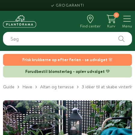
HENT SAMME DAG
GROGARANTI
0
Find center
Kurv
Menu
Frisk krukkerne op efter ferien - se udvalget 🌸
Forudbestil blomsterløg - oplev udvalget 💚
Guide
Have
Altan og terrasse
3 idéer til at skabe vinterli