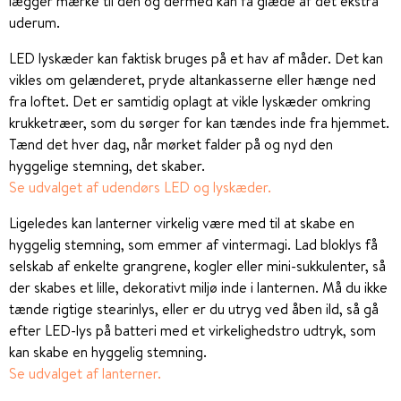
lægger mærke til den og dermed kan få glæde af det ekstra
uderum.
LED lyskæder kan faktisk bruges på et hav af måder. Det kan
vikles om gelænderet, pryde altankasserne eller hænge ned
fra loftet. Det er samtidig oplagt at vikle lyskæder omkring
krukketræer, som du sørger for kan tændes inde fra hjemmet.
Tænd det hver dag, når mørket falder på og nyd den
hyggelige stemning, det skaber.
Se udvalget af udendørs LED og lyskæder.
Ligeledes kan lanterner virkelig være med til at skabe en
hyggelig stemning, som emmer af vintermagi. Lad bloklys få
selskab af enkelte grangrene, kogler eller mini-sukkulenter, så
der skabes et lille, dekorativt miljø inde i lanternen. Må du ikke
tænde rigtige stearinlys, eller er du utryg ved åben ild, så gå
efter LED-lys på batteri med et virkelighedstro udtryk, som
kan skabe en hyggelig stemning.
Se udvalget af lanterner.