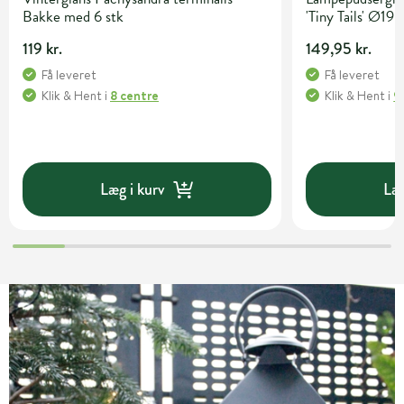
Bakke med 6 stk
'Tiny Tails' Ø19
119 kr.
149,95 kr.
Få leveret
Få leveret
Klik & Hent
i
8 centre
Klik & Hent
i
9
Læg i kurv
Læg