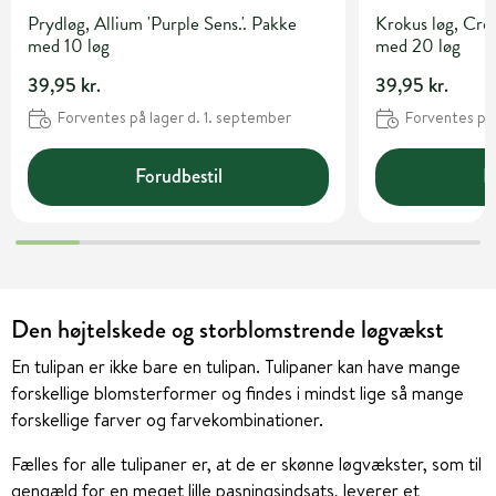
Prydløg, Allium 'Purple Sens.'. Pakke
Krokus løg, Cro
med 10 løg
med 20 løg
39,95 kr.
39,95 kr.
Forventes på lager d. 1. september
Forventes på 
Forudbestil
F
Den højtelskede og storblomstrende løgvækst
En tulipan er ikke bare en tulipan. Tulipaner kan have mange
forskellige blomsterformer og findes i mindst lige så mange
forskellige farver og farvekombinationer.
Fælles for alle tulipaner er, at de er skønne løgvækster, som til
gengæld for en meget lille pasningsindsats, leverer et