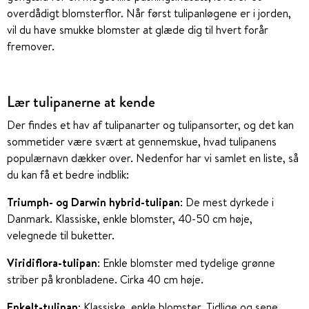
overdådigt blomsterflor. Når først tulipanløgene er i jorden,
vil du have smukke blomster at glæde dig til hvert forår
fremover.
Lær tulipanerne at kende
Der findes et hav af tulipanarter og tulipansorter, og det kan
sommetider være svært at gennemskue, hvad tulipanens
populærnavn dækker over. Nedenfor har vi samlet en liste, så
du kan få et bedre indblik:
Triumph- og Darwin hybrid-tulipan
: De mest dyrkede i
Danmark. Klassiske, enkle blomster, 40-50 cm høje,
velegnede til buketter.
Viridiflora-tulipan
: Enkle blomster med tydelige grønne
striber på kronbladene. Cirka 40 cm høje.
Enkelt-tulipan
: Klassiske, enkle blomster. Tidlige og sene