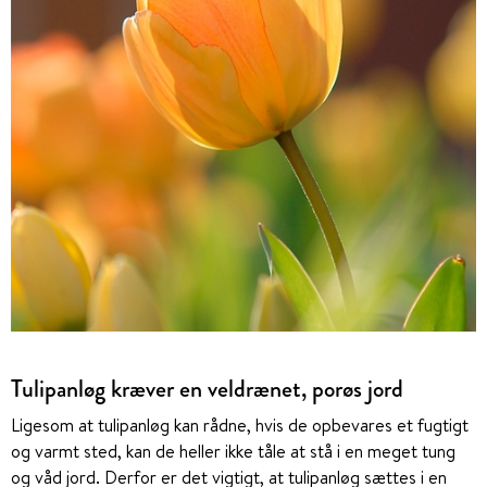
Tulipanløg kræver en veldrænet, porøs jord
Ligesom at tulipanløg kan rådne, hvis de opbevares et fugtigt
og varmt sted, kan de heller ikke tåle at stå i en meget tung
og våd jord. Derfor er det vigtigt, at tulipanløg sættes i en