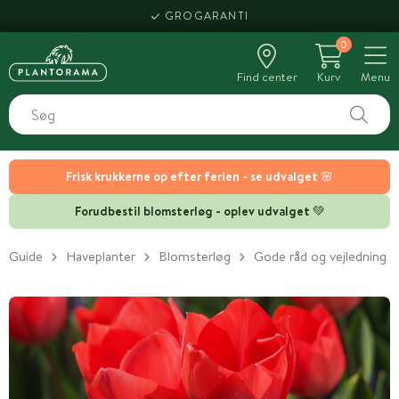
HENT SAMME DAG
0
Find center
Kurv
Menu
Frisk krukkerne op efter ferien - se udvalget 🌸
Forudbestil blomsterløg - oplev udvalget 💚
Guide
Haveplanter
Blomsterløg
Gode råd og vejledning o