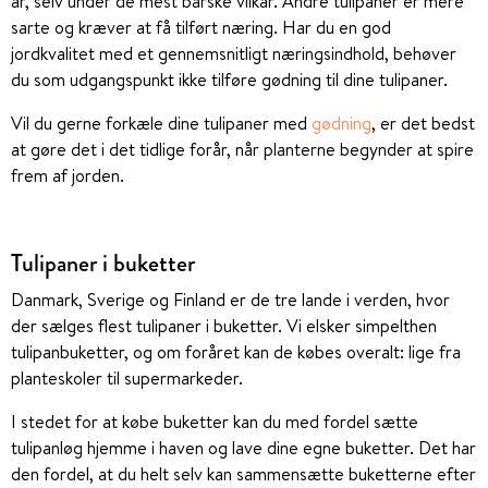
år, selv under de mest barske vilkår. Andre tulipaner er mere
sarte og kræver at få tilført næring. Har du en god
jordkvalitet med et gennemsnitligt næringsindhold, behøver
du som udgangspunkt ikke tilføre gødning til dine tulipaner.
Vil du gerne forkæle dine tulipaner med
gødning
, er det bedst
at gøre det i det tidlige forår, når planterne begynder at spire
frem af jorden.
Tulipaner i buketter
Danmark, Sverige og Finland er de tre lande i verden, hvor
der sælges flest tulipaner i buketter. Vi elsker simpelthen
tulipanbuketter, og om foråret kan de købes overalt: lige fra
planteskoler til supermarkeder.
I stedet for at købe buketter kan du med fordel sætte
tulipanløg hjemme i haven og lave dine egne buketter. Det har
den fordel, at du helt selv kan sammensætte buketterne efter