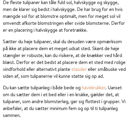
De fleste tulipaner kan tåle fuld sol, halvskygge og skygge,
men de klarer sig bedst i halvskygge. De har brug for en hvis
mængde sol for at blomstre optimalt, men for meget sol vil
omvendt afkorte blomstringen eller svide blomsterne. Derfor
er en placering i halvskygge at foretrække.
Sætter du høje tulipaner, skal du desuden være opmærksom
på ikke at placere dem et meget udsat sted. Skønt de høje
stængler er robuste, kan du risikere, at de knækker ved hård
blæst. Derfor er det bedst at placere dem et sted med rolige
vindforhold eller alternativt plante
stauder
eller småbuske ved
siden af, som tulipanerne vil kunne støtte sig op ad.
Du kan sætte tulipanløg i både bede og
havekrukker
. Uanset
om du sætter dem i et bed eller i en krukke, gælder det, at
tulipaner, som andre blomsterløg, gør sig flottest i grupper. Vi
anbefaler, at du sætter minimum fem og op til ti tulipanløg
sammen.