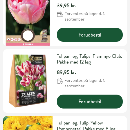
39,95 kr.
Forventes på lager d. 1.
september
Forudbestil
Tulipan løg, Tulipa 'Flamingo Club'.
Pakke med 12 løg
89,95 kr.
Forventes på lager d. 1.
september
Forudbestil
Tulipan løg, Tulip 'Yellow
Pomponette'. Pakke med 8 løg