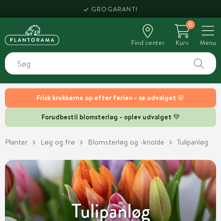
HENT SAMME DAG
0
Find center
Kurv
Menu
Frisk krukkerne op efter ferien - se udvalget 🌸
Forudbestil blomsterløg - oplev udvalget 💚
Planter
Løg og frø
Blomsterløg og -knolde
Tulipanløg
Tulipanløg