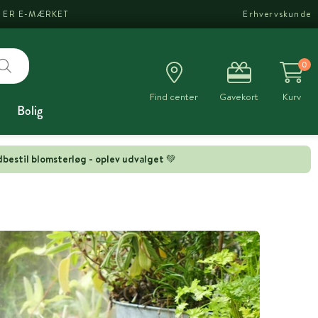
I ER E-MÆRKET
Erhvervskunde
0
Find center
Gavekort
Kurv
Bolig
bestil blomsterløg - oplev udvalget 💚