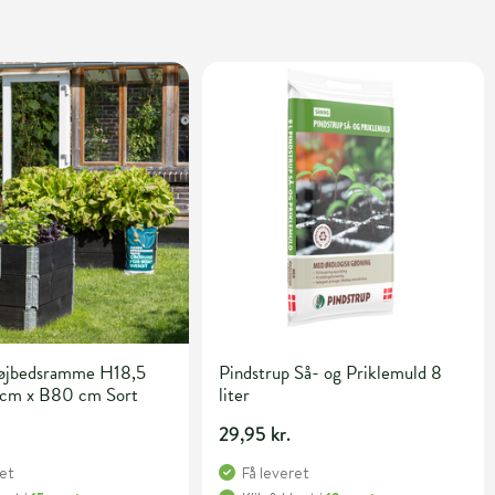
øjbedsramme H18,5
Pindstrup Så- og Priklemuld 8
 cm x B80 cm Sort
liter
29,95 kr.
ret
Få leveret