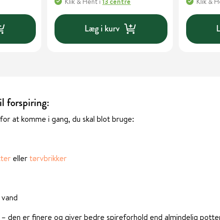
Klik & Hent
i
13 centre
Klik & 
Læg i kurv
L
l forspiring:
or at komme i gang, du skal blot bruge:
tter
eller
tørvbrikker
l vand
d – den er finere og giver bedre spireforhold end almindelig pott