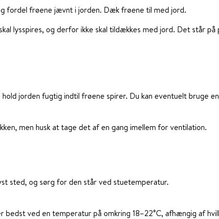
og fordel frøene jævnt i jorden. Dæk frøene til med jord.
skal lysspires, og derfor ikke skal tildækkes med jord. Det står p
 hold jorden fugtig indtil frøene spirer. Du kan eventuelt bruge en
ken, men husk at tage det af en gang imellem for ventilation.
yst sted, og sørg for den står ved stuetemperatur.
rer bedst ved en temperatur på omkring 18–22°C, afhængig af hvil