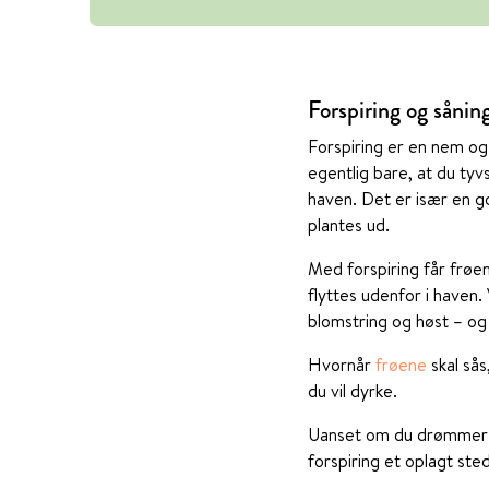
Forspiring og såning
Forspiring er en nem og 
egentlig bare, at du tyvs
haven. Det er især en g
plantes ud.
Med forspiring får frøen
flyttes udenfor i haven
blomstring og høst – og s
Hvornår
frøene
skal sås
du vil dyrke.
Uanset om du drømmer
forspiring et oplagt sted