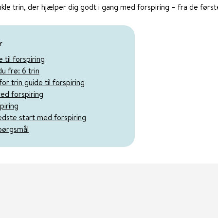
kle trin, der hjælper dig godt i gang med forspiring – fra de første
r
 til forspiring
u frø: 6 trin
or trin guide til forspiring
ved forspiring
piring
dste start med forspiring
spørgsmål