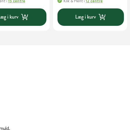
Hent
i
15 centre
Klik & Hent
i
12 centre
æg i kurv
Læg i kurv
emuld.