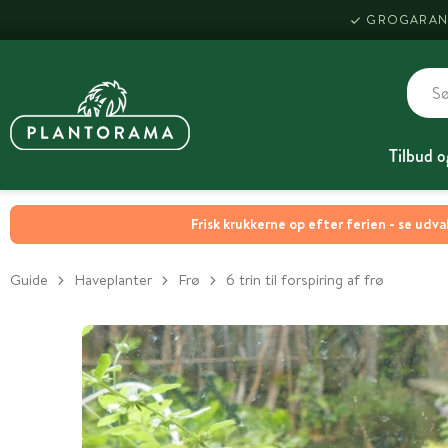
GROGARAN
Tilbud o
Frisk krukkerne op efter ferien - se udva
Guide
Haveplanter
Frø
6 trin til forspiring af frø