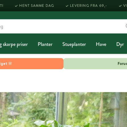
TI
HENT SAMME DAG
LEVERING FRA 69,-
V
g skarpe priser
Planter
Stueplanter
Have
Dyr
lget 🌸
Forud