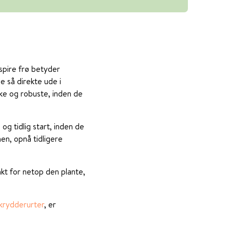
spire frø betyder
ne så direkte ude i
rke og robuste, inden de
og tidlig start, inden de
en, opnå tidligere
nkt for netop den plante,
krydderurter
, er