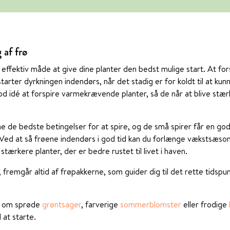
 af frø
effektiv måde at give dine planter den bedst mulige start. At for
tarter dyrkningen indendørs, når det stadig er for koldt til at kun
od idé at forspire varmekrævende planter, så de når at blive stæ
e de bedste betingelser for at spire, og de små spirer får en god 
. Ved at så frøene indendørs i god tid kan du forlænge vækstsæson
tærkere planter, der er bedre rustet til livet i haven.
, fremgår altid af frøpakkerne, som guider dig til det rette tidspu
 om sprøde
grøntsager
, farverige
sommerblomster
eller frodige
 at starte.