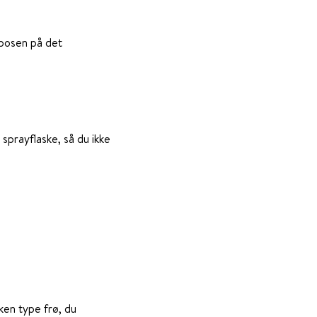
å posen på det
 sprayflaske, så du ikke
ken type frø, du