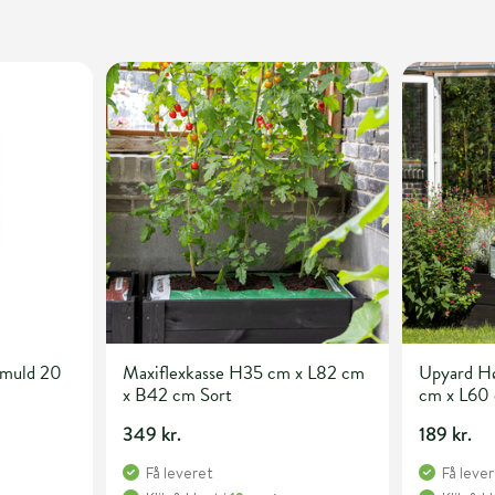
emuld 20
Maxiflexkasse H35 cm x L82 cm
Upyard H
x B42 cm Sort
cm x L60
349 kr.
189 kr.
Få leveret
Få leve