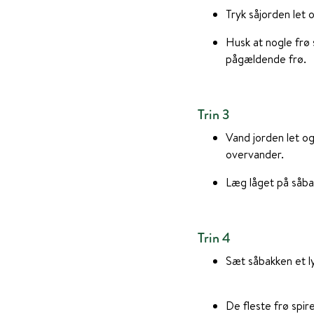
Tryk såjorden let 
Husk at nogle frø 
pågældende frø.
Trin 3
Vand jorden let og
overvander.
Læg låget på såbak
Trin 4
Sæt såbakken et l
De fleste frø spi