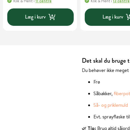
Klik & Hent
i
11 centre
Klik & Hent
i
13 centre
Læg i kurv
Læg i kurv
Det skal du bruge ti
Du behøver ikke meget f
Frø
Såbakker,
fiberpo
Så- og priklemuld
Evt. sprayflaske ti
🌿
Tip:
Brug altid såjor