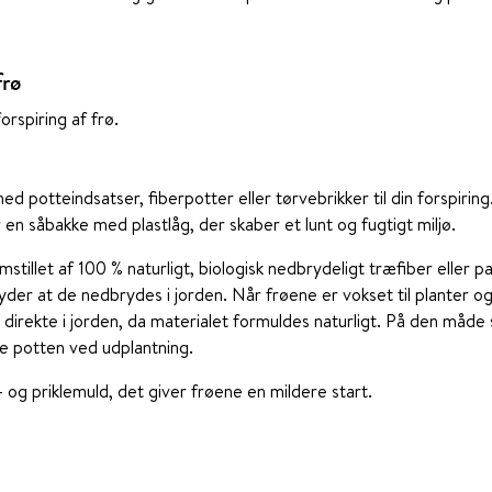
frø
forspiring af frø.
d potteindsatser, fiberpotter eller tørvebrikker til din forspiring
r en såbakke med plastlåg, der skaber et lunt og fugtigt miljø.
mstillet af 100 % naturligt, biologisk nedbrydeligt træfiber eller 
yder at de nedbrydes i jorden. Når frøene er vokset til planter og e
direkte i jorden, da materialet formuldes naturligt. På den måde
rne potten ved udplantning.
å- og priklemuld, det giver frøene en mildere start.