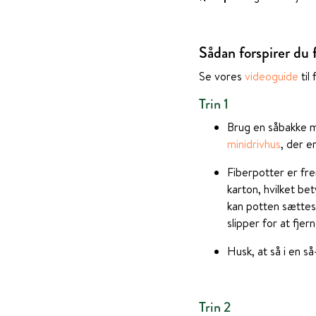
Sådan forspirer du 
Se vores
videoguide
til 
Trin 1
Brug en såbakke me
minidrivhus
, der e
Fiberpotter er fre
karton, hvilket bet
kan potten sættes 
slipper for at fje
Husk, at så i en s
Trin 2