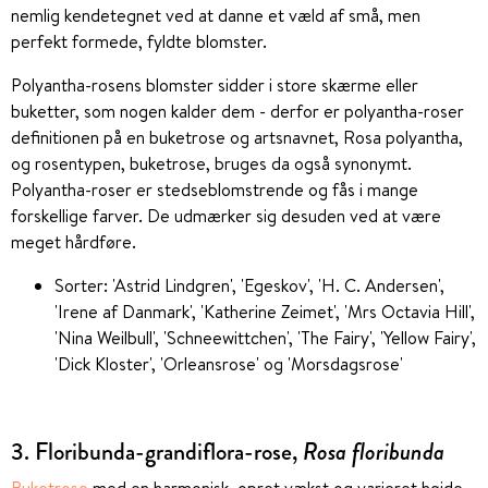
nemlig kendetegnet ved at danne et væld af små, men
perfekt formede, fyldte blomster.
Polyantha-rosens blomster sidder i store skærme eller
buketter, som nogen kalder dem - derfor er polyantha-roser
definitionen på en buketrose og artsnavnet, Rosa polyantha,
og rosentypen, buketrose, bruges da også synonymt.
Polyantha-roser er stedseblomstrende og fås i mange
forskellige farver. De udmærker sig desuden ved at være
meget hårdføre.
Sorter: 'Astrid Lindgren', 'Egeskov', 'H. C. Andersen',
'Irene af Danmark', 'Katherine Zeimet', 'Mrs Octavia Hill',
'Nina Weilbull', 'Schneewittchen', 'The Fairy', 'Yellow Fairy',
'Dick Kloster', 'Orleansrose' og 'Morsdagsrose'
3. Floribunda-grandiflora-rose,
Rosa floribunda
Buketrose
med en harmonisk, opret vækst og varieret højde.