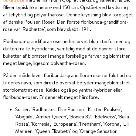
Bliver typisk ikke højere end 150 cm. Opstået ved krydsning
af tehybrid og polyantharose. Denne krydsning blev foretaget
af danske Poulsen Roser. Den første floribunda-grandiflora-
rose var 'Rødhætte', som blev skabt i 1911.
Floribunda-grandiflora-roserne har arvet blomsterformen og
duften fra te-hybriderne, samtidig med at de danner store
buketter af blomster i mange forskellige farver og blomstrer
meget længe, ligesom polyantha-rosen.
På den måde lever floribunda-grandiflora-roserne fuldt ud op
til deres navn, som direkte oversat betyder mangeblomstret-
storblomstret-rose. Kaldes også polyantha-hybrider eller
floribunda-roser. Er generelt meget hårdføre.
Sorter: 'Rødhætte', 'Else Poulsen', 'Kirsten Poulsen',
'Abigaile', 'Amber Queen', 'Bonica 82', 'Edelweiss', 'Bella
Rossa', 'Korresia', 'Europeana', 'Frensham', 'Korona', 'Lilli
Marleen, 'Queen Elizabeth' og 'Orange Sensation'