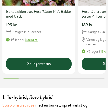
Bunddækkerose, Rosa 'Cutie Pie', Bakke
Rose Duftroser 
med 6 stk
sorter 4 liter po
199 kr.
189 kr.
Sælges kun i center
Sælges kun i 
Varen og lagert
På lager
i
3 centre
center
På lager
i
13 c
Se lagerstatus
Se 
1. Te-hybrid,
Rosa hybrid
Storblomstret rose
med en busket, opret vækst og