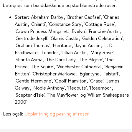
betegnes som bunddækkende og storblomstrede roser.
Sorter: 'Abraham Darby', 'Brother Cadfael', 'Charles
Austin', 'Chianti', 'Constance Spry', 'Cottage Rose',
'Crown Princess Margaret', 'Evelyn', 'Francine Austin',
'Gertrude Jekyll', 'Glamis Castle', 'Golden Celebration',
'Graham Thomas', 'Heritage', 'Jayne Austin', 'L. D.
Braithwaite', 'Leander', 'Lillian Austin', 'Mary Rose',
'Sharifa Asma', 'The Dark Lady', 'The Pilgrim', 'The
Prince', 'The Squire', 'Winchester Cathedral', 'Benjamin
Britten', 'Christopher Marlowe', 'Eglantyne', 'Falstaff',
'Gentle Hermione', 'Geolf Hamilton', 'Grace', 'James
Galway', 'Noble Anthony', 'Redoute', 'Rosemoor',
'Scepter d'Isle', 'The Mayflower' og 'William Shakespeare
2000'
Læs også:
Udplantning og pasning af roser