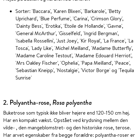
Sorter: 'Baccara', 'Karen Blixen', 'Barkarole', 'Betty
Uprichard', 'Blue Perfume', 'Carina', 'Crimson Glory',
'Dainty Bess', 'Erotika', 'Etoile de Hollande', 'Gavnø',
'General McArthur', 'Gisselfeld', 'Ingrid Bergman',
'Isabella Rossellini', 'Just Joey', 'Kir Royal', 'La France', 'La
Tosca', 'Lady Like', 'Michel Meilland', 'Madame Butterfly',
'Madame Caroline Testout', 'Madame Edouard Herriot',
'Mrs Oakley Fischer', 'Ophelia', 'Papa Meilland', 'Peace',
'Sebastian Kneipp', 'Nostalgie', 'Victor Borge' og 'Tequila
Sunrise'
2. Polyantha-rose,
Rosa polyantha
Buketrose som typisk ikke bliver højere end 120-150 cm høj.
Har en kompakt vækst. Opstået ved krydsning mellem den
vilde- , den mangeblomstret- og den historiske rose, terose.
Har arvet egenskaber fra begge forældre: polyantha-roser er