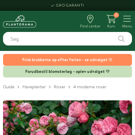
GROGARANTI
0
Find center
Kurv
Menu
Frisk krukkerne op efter ferien - se udvalget 🌸
Forudbestil blomsterløg - oplev udvalget 💚
Guide
Haveplanter
Roser
4 moderne roser