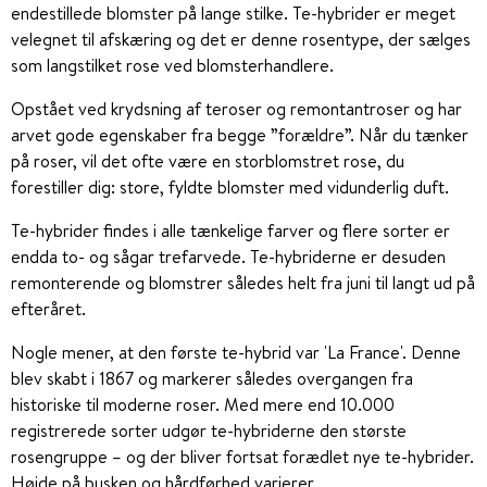
endestillede blomster på lange stilke. Te-hybrider er meget
velegnet til afskæring og det er denne rosentype, der sælges
som langstilket rose ved blomsterhandlere.
Opstået ved krydsning af teroser og remontantroser og har
arvet gode egenskaber fra begge ”forældre”. Når du tænker
på roser, vil det ofte være en storblomstret rose, du
forestiller dig: store, fyldte blomster med vidunderlig duft.
Te-hybrider findes i alle tænkelige farver og flere sorter er
endda to- og sågar trefarvede. Te-hybriderne er desuden
remonterende og blomstrer således helt fra juni til langt ud på
efteråret.
Nogle mener, at den første te-hybrid var 'La France'. Denne
blev skabt i 1867 og markerer således overgangen fra
historiske til moderne roser. Med mere end 10.000
registrerede sorter udgør te-hybriderne den største
rosengruppe – og der bliver fortsat forædlet nye te-hybrider.
Højde på busken og hårdførhed varierer.