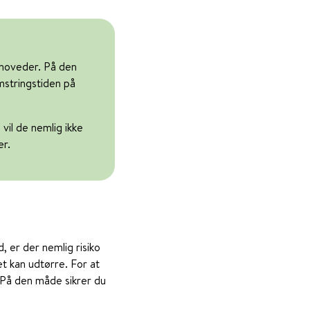
rhoveder. På den
stringstiden på
vil de nemlig ikke
er.
, er der nemlig risiko
et kan udtørre. For at
 På den måde sikrer du