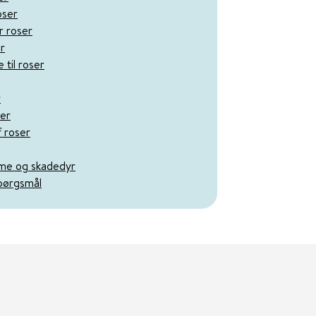
oser
r roser
er
 til roser
r
ser
 roser
me og skadedyr
spørgsmål