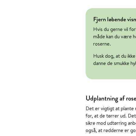
Fjern løbende vis
Hvis du gerne vil fo
måde kan du være he
roserne.
Husk dog, at du ikke
danne de smukke hyb
Udplantning af ros
Det er vigtigt at plante
for, at de tørrer ud. De
sikre mod udtørring anb
også, at rødderne er g