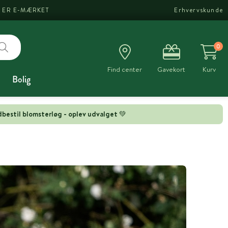
I ER E-MÆRKET
Erhvervskunde
0
Find center
Gavekort
Kurv
Bolig
bestil blomsterløg - oplev udvalget 💚