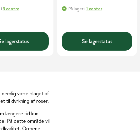
i
3 centre
På lager
i
1 center
Se lagerstatus
Se lagerstatus
en nemlig være plaget af
et til dyrkning af roser.
em længere tid kun
de. På dette område vil
ordkvalitet. Ormene