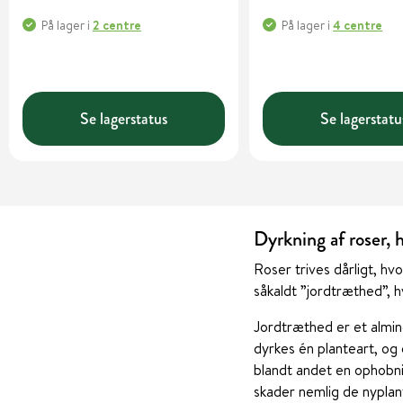
På lager
i
2 centre
På lager
i
4 centre
Se lagerstatus
Se lagerstatu
Dyrkning af roser, h
Roser trives dårligt, hv
såkaldt ”jordtræthed”, hv
Jordtræthed er et almin
dyrkes én planteart, o
blandt andet en ophobni
skader nemlig de nyplan