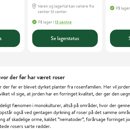
Varen og lagertal kan variere fra
På lager
center til center
På lager
i
13 centre
s
Se lagerstatus
vor der før har været roser
or der før er blevet dyrket planter fra rosenfamilien. Her vil jord
ilket vil sige, at jorden har en forringet kvalitet, der gør den uegn
deligt fænomen i monokulturer, altså på områder, hvor der genn
g opstår også ved gentagen dyrkning af roser på det samme områ
ng af skadelige orme, kaldet ”nematoder”, forårsage forringet j
tede rosers sarte rødder.