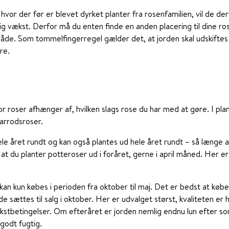
, hvor der før er blevet dyrket planter fra rosenfamilien, vil de d
ig vækst. Derfor må du enten finde en anden placering til dine ros
e. Som tommelfingerregel gælder det, at jorden skal udskiftes 
re.
r roser afhænger af, hvilken slags rose du har med at gøre. I pla
arrodsroser.
e året rundt og kan også plantes ud hele året rundt – så længe at
r, at du planter potteroser ud i foråret, gerne i april måned. Her 
an kun købes i perioden fra oktober til maj. Det er bedst at køb
e sættes til salg i oktober. Her er udvalget størst, kvaliteten er 
kstbetingelser. Om efteråret er jorden nemlig endnu lun efter 
 godt fugtig.