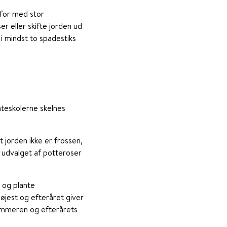
erfor med stor
er eller skifte jorden ud
i mindst to spadestiks
nteskolerne skelnes
 jorden ikke er frossen,
er udvalget af potteroser
e og plante
højest og efteråret giver
sommeren og efterårets