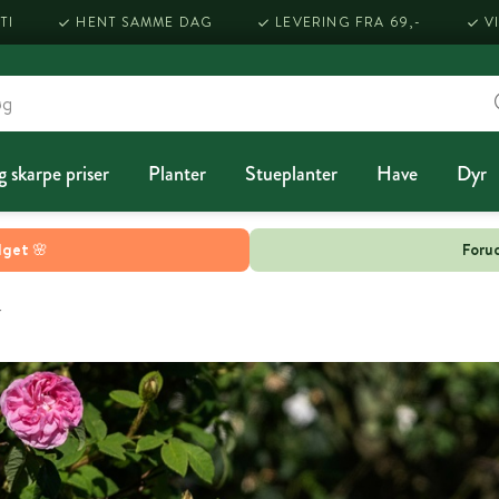
TI
HENT SAMME DAG
LEVERING FRA 69,-
V
g skarpe priser
Planter
Stueplanter
Have
Dyr
lget 🌸
Forud
r