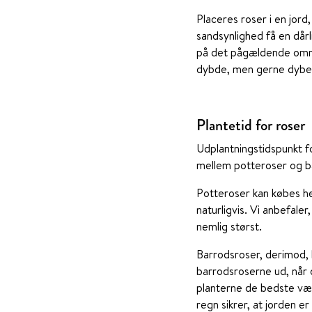
Placeres roser i en jord
sandsynlighed få en dårl
på det pågældende områd
dybde, men gerne dybe
Plantetid for roser
Udplantningstidspunkt fo
mellem potteroser og b
Potteroser kan købes hel
naturligvis. Vi anbefale
nemlig størst.
Barrodsroser, derimod, k
barrodsroserne ud, når d
planterne de bedste væ
regn sikrer, at jorden er