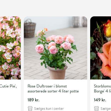
utie Pie',
Rose Duftroser i blomst
Storblomst
assorterede sorter 4 liter potte
Borge' 4 l
189 kr.
149 kr.
Sælges kun i center
Sælges