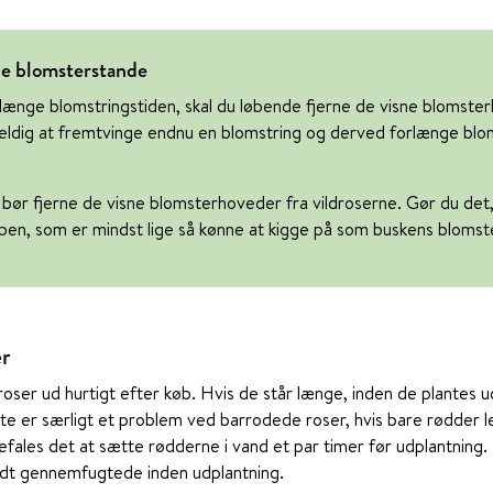
ne blomsterstande
rlænge blomstringstiden, skal du løbende fjerne de visne blomste
ldig at fremtvinge endnu en blomstring og derved forlænge blom
 bør fjerne de visne blomsterhoveder fra vildroserne. Gør du det, 
en, som er mindst lige så kønne at kigge på som buskens blomst
er
 roser ud hurtigt efter køb. Hvis de står længe, inden de plantes ud
tte er særligt et problem ved barrodede roser, hvis bare rødder l
efales det at sætte rødderne i vand et par timer før udplantning.
odt gennemfugtede inden udplantning.