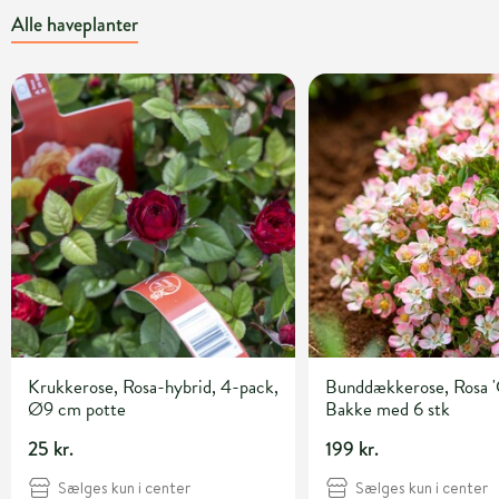
Alle haveplanter
Krukkerose, Rosa-hybrid, 4-pack,
Bunddækkerose, Rosa 'C
Ø9 cm potte
Bakke med 6 stk
25 kr.
199 kr.
Sælges kun i center
Sælges kun i center