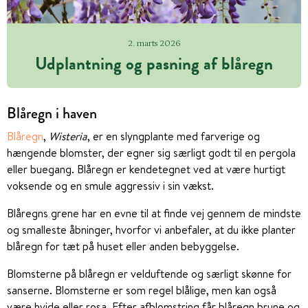
2. marts 2026
Udplantning og pasning af blåregn
Blåregn i haven
Blåregn
,
Wisteria
, er en slyngplante med farverige og
hængende blomster, der egner sig særligt godt til en pergola
eller buegang. Blåregn er kendetegnet ved at være hurtigt
voksende og en smule aggressiv i sin vækst.
Blåregns grene har en evne til at finde vej gennem de mindste
og smalleste åbninger, hvorfor vi anbefaler, at du ikke planter
blåregn for tæt på huset eller anden bebyggelse.
Blomsterne på blåregn er velduftende og særligt skønne for
sanserne. Blomsterne er som regel blålige, men kan også
være hvide eller rosa. Efter afblomstring får blåregn brune og