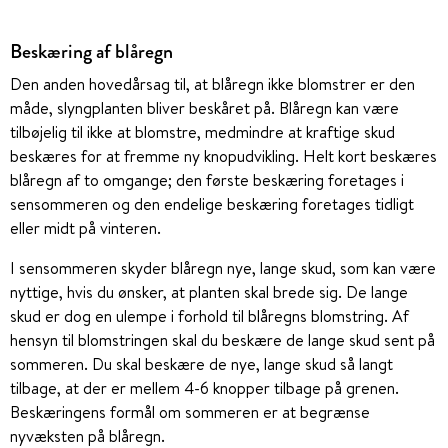
Beskæring af blåregn
Den anden hovedårsag til, at blåregn ikke blomstrer er den
måde, slyngplanten bliver beskåret på. Blåregn kan være
tilbøjelig til ikke at blomstre, medmindre at kraftige skud
beskæres for at fremme ny knopudvikling. Helt kort beskæres
blåregn af to omgange; den første beskæring foretages i
sensommeren og den endelige beskæring foretages tidligt
eller midt på vinteren.
I sensommeren skyder blåregn nye, lange skud, som kan være
nyttige, hvis du ønsker, at planten skal brede sig. De lange
skud er dog en ulempe i forhold til blåregns blomstring. Af
hensyn til blomstringen skal du beskære de lange skud sent på
sommeren. Du skal beskære de nye, lange skud så langt
tilbage, at der er mellem 4-6 knopper tilbage på grenen.
Beskæringens formål om sommeren er at begrænse
nyvæksten på blåregn.