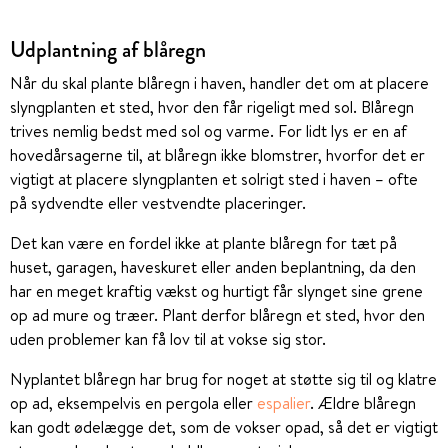
Udplantning af blåregn
Når du skal plante blåregn i haven, handler det om at placere
slyngplanten et sted, hvor den får rigeligt med sol. Blåregn
trives nemlig bedst med sol og varme. For lidt lys er en af
hovedårsagerne til, at blåregn ikke blomstrer, hvorfor det er
vigtigt at placere slyngplanten et solrigt sted i haven – ofte
på sydvendte eller vestvendte placeringer.
Det kan være en fordel ikke at plante blåregn for tæt på
huset, garagen, haveskuret eller anden beplantning, da den
har en meget kraftig vækst og hurtigt får slynget sine grene
op ad mure og træer. Plant derfor blåregn et sted, hvor den
uden problemer kan få lov til at vokse sig stor.
Nyplantet blåregn har brug for noget at støtte sig til og klatre
op ad, eksempelvis en pergola eller
espalier
. Ældre blåregn
kan godt ødelægge det, som de vokser opad, så det er vigtigt