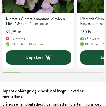
Klematis Clematis montana 'Mayleen'
Klematis Clemati
H60-100 cm 2 liter potte
Farges Summer S
99,95 kr.
259 kr.
Få leveret
Få leveret
Klik & Hent
i
10 centre
Klik & Hent
i
1
Læg i kurv
Læg
Japansk blåregn og kinesisk blåregn - hvad er
forskellen?
Blåregn er en planteslægt, der omfatter 10 arter, hvoraf det