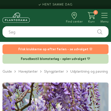
LEVERING FRA 69,-
HENT SAMME DAG
0
Find center
Kurv
Menu
Frisk krukkerne op efter ferien - se udvalget 🌸
Forudbestil blomsterløg - oplev udvalget 💚
Guide
Haveplanter
Slyngplanter
Udplantning og pasning a