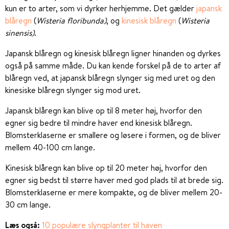
kun er to arter, som vi dyrker herhjemme. Det gælder
japansk
blåregn
(
Wisteria floribunda)
, og
kinesisk blåregn
(
Wisteria
sinensis)
.
Japansk blåregn og kinesisk blåregn ligner hinanden og dyrkes
også på samme måde. Du kan kende forskel på de to arter af
blåregn ved, at japansk blåregn slynger sig med uret og den
kinesiske blåregn slynger sig mod uret.
Japansk blåregn kan blive op til 8 meter høj, hvorfor den
egner sig bedre til mindre haver end kinesisk blåregn.
Blomsterklaserne er smallere og løsere i formen, og de bliver
mellem 40-100 cm lange.
Kinesisk blåregn kan blive op til 20 meter høj, hvorfor den
egner sig bedst til større haver med god plads til at brede sig.
Blomsterklaserne er mere kompakte, og de bliver mellem 20-
30 cm lange.
Læs også:
10 populære slyngplanter til haven