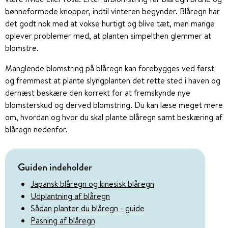
bønneformede knopper, indtil vinteren begynder. Blåregn har
det godt nok med at vokse hurtigt og blive tæt, men mange
oplever problemer med, at planten simpelthen glemmer at
blomstre.
Manglende blomstring på blåregn kan forebygges ved først
og fremmest at plante slyngplanten det rette sted i haven og
dernæst beskære den korrekt for at fremskynde nye
blomsterskud og derved blomstring. Du kan læse meget mere
om, hvordan og hvor du skal plante blåregn samt beskæring af
blåregn nedenfor.
Guiden indeholder
Japansk blåregn og kinesisk blåregn
Udplantning af blåregn
Sådan planter du blåregn - guide
Pasning af blåregn